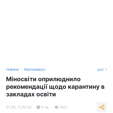
›
Новини
Коронавірус
рус
Міносвіти оприлюднило
рекомендації щодо карантину в
закладах освіти
21:56, 11.03.20
4 хв.
7821