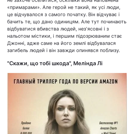
не захоче оселитися, оскільки вона наповнена
«примарами». Але герой не такий, як усі люди,
це відчувалося з самого початку. Він відчуває і
бачить те, що дано одиницям. Але тут починають
відбуватися вбивства людей, нез'ясовні і з
нальотом містики, і першим підозрюваним стає
Джонні, адже саме на його землі відбувалася
загибель людей і він завжди опинявся поблизу.
"Скажи, що тобі шкода", Мелінда Лі