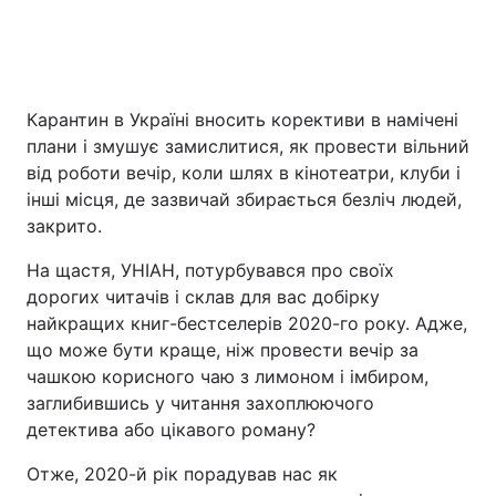
Головна
Війна
Карантин в Україні вносить корективи в намічені
Україна
Політика
плани і змушує замислитися, як провести вільний
від роботи вечір, коли шлях в кінотеатри, клуби і
Економіка
Світ
інші місця, де зазвичай збирається безліч людей,
закрито.
Спорт
Наука
На щастя, УНІАН, потурбувався про своїх
Техно і зв'язок
Лайт
дорогих читачів і склав для вас добірку
найкращих книг-бестселерів 2020-го року. Адже,
Зброя
Інциденти
що може бути краще, ніж провести вечір за
чашкою корисного чаю з лимоном і імбиром,
Здоров'я
Туризм
заглибившись у читання захоплюючого
детектива або цікавого роману?
Цікавинки
Погода
Отже, 2020-й рік порадував нас як
Екологія
Регіони