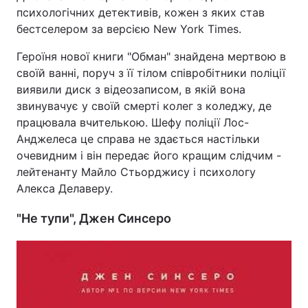
психологічних детективів, кожен з яких став
бестселером за версією New York Times.
Героїня нової книги "Обман" знайдена мертвою в
своїй ванні, поруч з її тілом співробітники поліції
виявили диск з відеозаписом, в якій вона
звинувачує у своїй смерті колег з коледжу, де
працювала вчителькою. Шефу поліції Лос-
Анджелеса це справа не здається настільки
очевидним і він передає його кращим слідчим -
лейтенанту Майло Стьорджису і психологу
Алекса Делаверу.
"Не тупи", Джен Синсеро