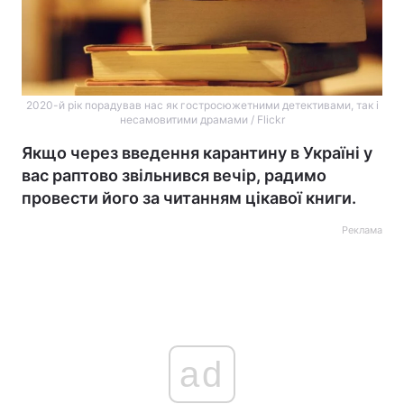
2020-й рік порадував нас як гостросюжетними детективами, так і
несамовитими драмами / Flickr
Якщо через введення карантину в Україні у
вас раптово звільнився вечір, радимо
провести його за читанням цікавої книги.
Реклама
ad