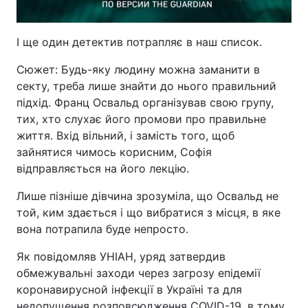
І ще один детектив потрапляє в наш список.
Сюжет: Будь-яку людину можна заманити в
секту, треба лише знайти до нього правильний
підхід. Франц Освальд організував свою групу,
тих, хто слухає його промови про правильне
життя. Вхід вільний, і замість того, щоб
зайнятися чимось корисним, Софія
відправляється на його лекцію.
Лише пізніше дівчина зрозуміла, що Освальд не
той, ким здається і що вибратися з місця, в яке
вона потрапила буде непросто.
Як повідомляв УНІАН, уряд затвердив
обмежувальні заходи через загрозу епідемії
коронавирусной інфекції в Україні та для
недопущення розповсюдження COVID-19, в тому