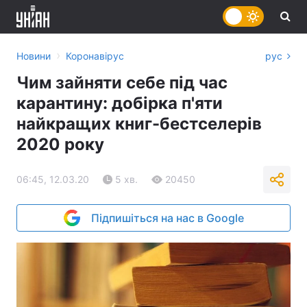
›
Новини
Коронавірус
рус
Чим зайняти себе під час
карантину: добірка п'яти
найкращих книг-бестселерів
2020 року
06:45, 12.03.20
5 хв.
20450
Підпишіться на нас в Google