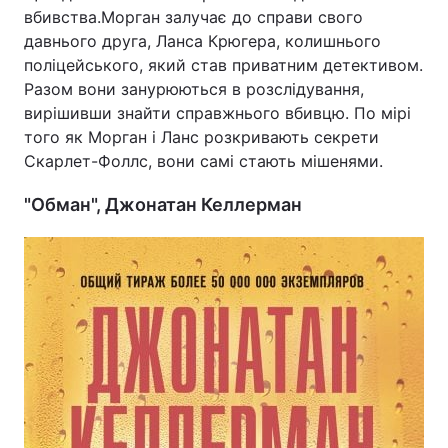
вбивства.Морган залучає до справи свого
давнього друга, Ланса Крюгера, колишнього
поліцейського, який став приватним детективом.
Разом вони занурюються в розслідування,
вирішивши знайти справжнього вбивцю. По мірі
того як Морган і Ланс розкривають секрети
Скарлет-Фоллс, вони самі стають мішенями.
"Обман", Джонатан Келлерман