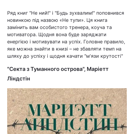
Ряд книг "Не ний!" і "Будь зухвалим!" поповнився
новинкою під назвою «Не тупи». Ця книга
замінить вам особистого тренера, коуча та
мотиватора. Щодня вона буде заряджати
енергією і мотивувати на успіх. Головне правило,
яке можна знайти в книзі – не збавляти темп на
шляху до успіху і щодня качати "м'язи крутості"
"Секта з Туманного острова", Маріетт
Ліндстін