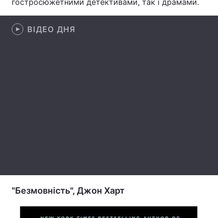
гостросюжетними детективами, так і драмами.
Лонгріди
ВІДЕО ДНЯ
Відео з Youtube
Статті
Інтерв'ю
Думки
Архів
Вакансії
Контакти
Послуги
"Безмовність", Джон Харт