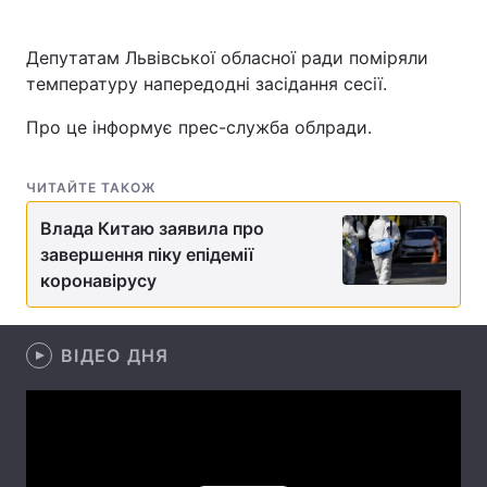
Депутатам Львівської обласної ради поміряли
температуру напередодні засідання сесії.
Головна
Війна
Про це інформує прес-служба облради.
Україна
Політика
ЧИТАЙТЕ ТАКОЖ
Економіка
Світ
Влада Китаю заявила про
Спорт
Наука
завершення піку епідемії
коронавірусу
Техно і зв'язок
Лайт
Зброя
Інциденти
ВІДЕО ДНЯ
Здоров'я
Туризм
Цікавинки
Погода
Екологія
Регіони