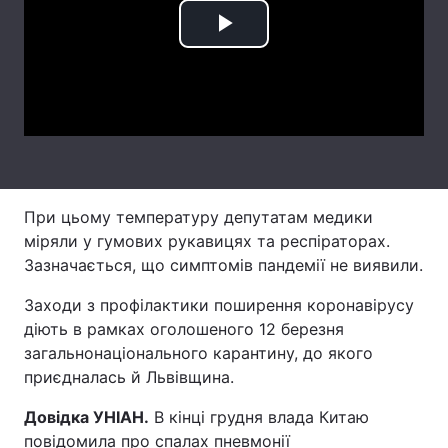
Лонгріди
Play
Video
Відео з Youtube
Статті
Інтерв'ю
Думки
Архів
Вакансії
При цьому температуру депутатам медики
Контакти
міряли у гумових рукавицях та респіраторах.
Зазначається, що симптомів пандемії не виявили.
Послуги
Заходи з профілактики поширення коронавірусу
діють в рамках оголошеного 12 березня
загальнонаціонального карантину, до якого
приєдналась й Львівщина.
Довідка УНІАН.
В кінці грудня влада Китаю
повідомила про спалах пневмонії