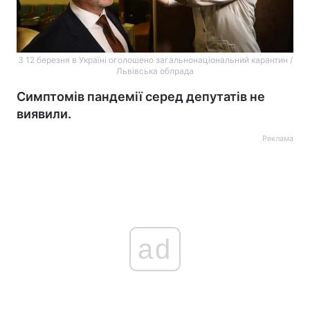
З 12 березня в Україні оголошено загальнонаціональний карантин /
Львівська облрада
Симптомів пандемії серед депутатів не
виявили.
Реклама
ad