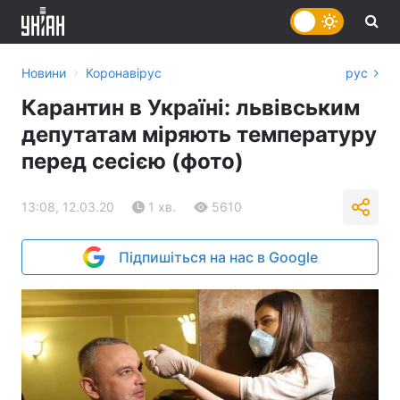
›
Новини
Коронавірус
рус
Карантин в Україні: львівським
депутатам міряють температуру
перед сесією (фото)
13:08, 12.03.20
1 хв.
5610
Підпишіться на нас в Google