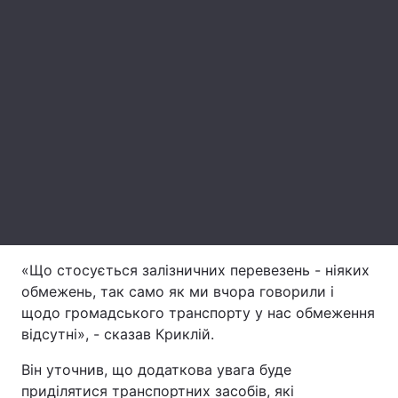
Лонгріди
Відео з Youtube
Статті
Інтерв'ю
Думки
Архів
Вакансії
Контакти
Послуги
«Що стосується залізничних перевезень - ніяких
обмежень, так само як ми вчора говорили і
щодо громадського транспорту у нас обмеження
відсутні», - сказав Криклій.
Він уточнив, що додаткова увага буде
приділятися транспортних засобів, які