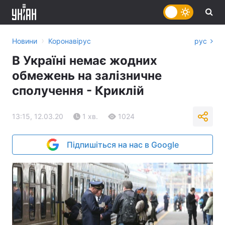
›
Новини
Коронавірус
рус
В Україні немає жодних
обмежень на залізничне
сполучення - Криклій
13:15, 12.03.20
1 хв.
1024
Підпишіться на нас в Google