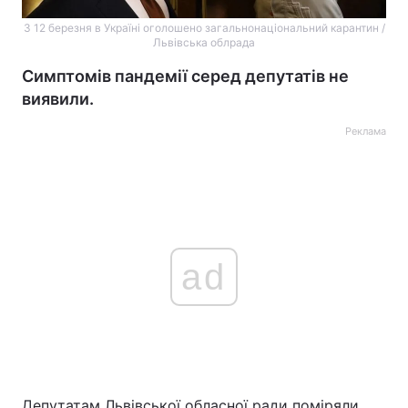
З 12 березня в Україні оголошено загальнонаціональний карантин /
Львівська облрада
Симптомів пандемії серед депутатів не
виявили.
Реклама
ad
Депутатам Львівської обласної ради поміряли