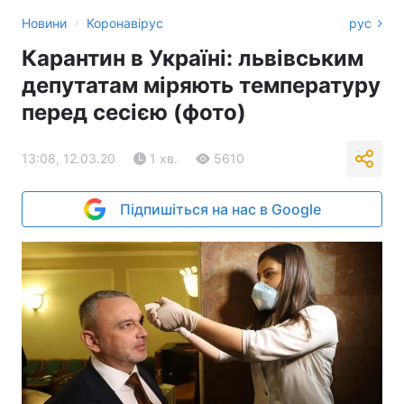
›
Новини
Коронавірус
рус
Карантин в Україні: львівським
депутатам міряють температуру
перед сесією (фото)
13:08, 12.03.20
1 хв.
5610
Підпишіться на нас в Google