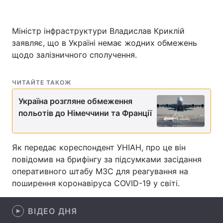
Міністр інфраструктури Владислав Криклій
заявляє, що в Україні немає жодних обмежень
Головна
Війна
щодо залізничного сполучення.
Україна
Політика
ЧИТАЙТЕ ТАКОЖ
Економіка
Світ
Україна розгляне обмеження
Спорт
Наука
польотів до Німеччини та Франції
Техно і зв'язок
Лайт
Як передає кореспондент УНІАН, про це він
Зброя
Інциденти
повідомив на брифінгу за підсумками засідання
оперативного штабу МЗС для реагування на
Здоров'я
Туризм
поширення коронавіруса COVID-19 у світі.
Цікавинки
Погода
ВІДЕО ДНЯ
Екологія
Регіони