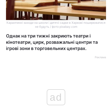
Карантинні заходи на школи і дитячі садки в Харкові поширюватися
не будуть / фото pixabay.com
Однак на три тижні закриють театри і
кінотеатри, цирк, розважальні центри та
ігрові зони в торговельних центрах.
Реклама
ad