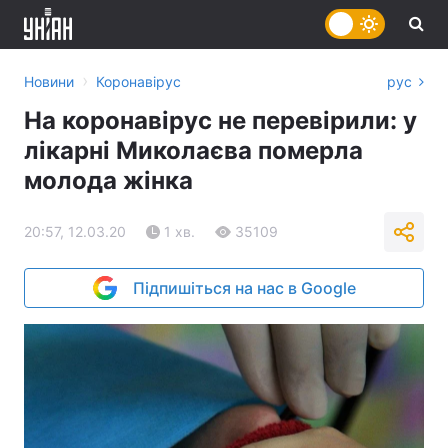
›
Новини
Коронавірус
рус
На коронавірус не перевірили: у
лікарні Миколаєва померла
молода жінка
20:57, 12.03.20
1 хв.
35109
Підпишіться на нас в Google