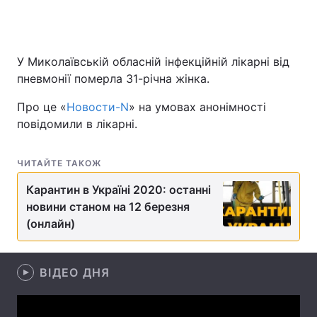
У Миколаївській обласній інфекційній лікарні від
Головна
Війна
пневмонії померла 31-річна жінка.
Україна
Політика
Про це «
Новости-N
» на умовах анонімності
повідомили в лікарні.
Економіка
Світ
Спорт
Наука
ЧИТАЙТЕ ТАКОЖ
Техно і зв'язок
Лайт
Карантин в Україні 2020: останні
новини станом на 12 березня
Зброя
Інциденти
(онлайн)
Здоров'я
Туризм
ВІДЕО ДНЯ
Цікавинки
Погода
Екологія
Регіони