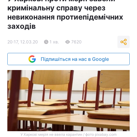
кримінальну справу через
невиконання протиепідемічних
заходів
20:17, 12.03.20
1 хв.
7620
Підпишіться на нас в Google
У Харкові мерія не ввела карантин / фото pixabay.com