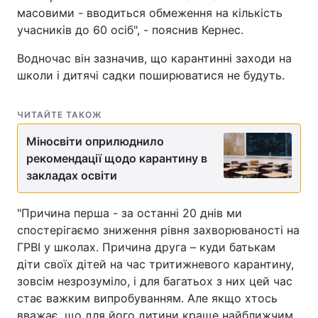
масовими - вводиться обмеження на кількість
учасників до 60 осіб", - пояснив Кернес.
Водночас він зазначив, що карантинні заходи на
школи і дитячі садки поширюватися не будуть.
ЧИТАЙТЕ ТАКОЖ
Міносвіти оприлюднило
рекомендації щодо карантину в
закладах освіти
"Причина перша - за останні 20 днів ми
спостерігаємо зниження рівня захворюваності на
ГРВІ у школах. Причина друга – куди батькам
діти своїх дітей на час тритижневого карантину,
зовсім незрозуміло, і для багатьох з них цей час
стає важким випробуванням. Але якщо хтось
вважає, що для його дитини краще найближчим