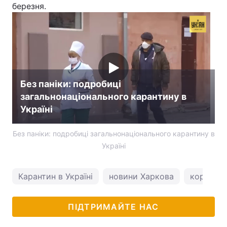
березня.
Без паніки: подробиці
загальнонаціонального карантину в
Україні
Без паніки: подробиці загальнонаціонального карантину в
Україні
Карантин в Україні
новини Харкова
коронаві
ПІДТРИМАЙТЕ НАС