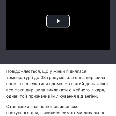
Лонгріди
Відео з Youtube
Статті
Play
Інтерв'ю
Думки
Video
Архів
Вакансії
Контакти
Послуги
Повідомляється, що у жінки піднялася
температура до 38 градусів, але вона вирішила
просто відлежатися вдома. На п'ятий день жінка
все-таки вирішила викликати сімейного лікаря,
однак той призначив їй лікування від ангіни.
Стан жінки значно погіршився вже
наступного дня, з'явилися симптоми дихальної