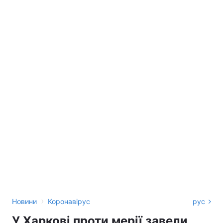
›
Новини
Коронавірус
рус
У Харкові проти мерії завели