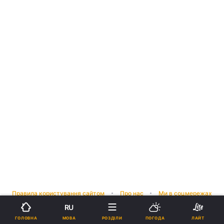
Правила користування сайтом
Про нас
Ми в соцмережах
RU
Політика конфіденційності
Редакційна політика
МОВА
ГОЛОВНА
РОЗДІЛИ
ПОГОДА
ЛАЙТ