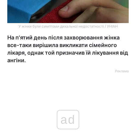
У жінки були симптоми дихальної недостатності / УНІАН
На п'ятий день після захворювання жінка
все-таки вирішила викликати сімейного
лікаря, однак той призначив їй лікування від
ангіни.
Реклама
ad