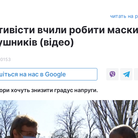
читать на 
тивісти вчили робити маски
шників (відео)
20153
іться на нас в Google
ори хочуть знизити градус напруги.