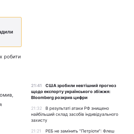
вадили
их робити
21:41
США зробили невтішний прогноз
щодо експорту українського збіжжя:
домив,
Bloomberg розкрив цифри
я
21:32
В результаті атаки РФ знищено
найбільший склад засобів індивідуального
захисту
21:21
РЕБ не замінить "Петріоти": Флеш