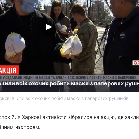
вчили всіх охочих робити маски з паперових руш
аркові вчили всіх охочих робити маски з паперових рушників
 спокій. У Харкові активісти зібралися на акцію, де закл
нічним настроям.