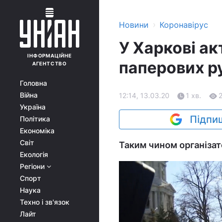
›
Новини
Коронавірус
У Харкові ак
ІНФОРМАЦІЙНЕ
паперових ру
АГЕНТСТВО
Головна
Війна
12:14, 13.03.20
1 хв.
Україна
Підпиш
Політика
Економіка
Світ
Таким чином організат
Екологія
Регіони
Спорт
Наука
Техно і зв'язок
Лайт