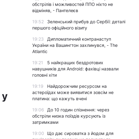
обстрілів і можливостей ППО ніхто не
відміняв, - Пантелеєв
19:52
Зеленський прибув до Сербії: деталі
першого офіційного візиту
19:23
Дипломатичний контранаступ
України на Вашингтон захлинувся, - The
Atlantic
19:21
5 найкращих бездротових
навушників для Android: фахівці назвали
головні хіти
19:19
Найдорожчим ресурсом на
астероїдах може виявитися зовсім не
 у
платина: що кажуть вчені
19:06
До 10 годин спізнення: через
обстріли низка поїздів курсують із
затримками
19:00
Що дає сироватка з йодом для