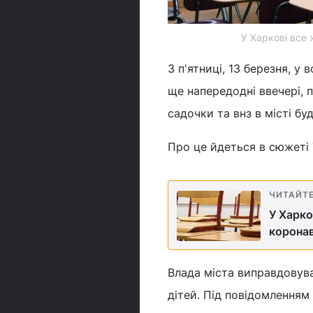
У Харкові все 
З п'ятниці, 13 березня, у
ще напередодні ввечері, 
садочки та внз в місті бу
Про це йдеться в сюжеті
ЧИТАЙТ
У Харко
коронав
Влада міста виправдовува
дітей. Під повідомленням