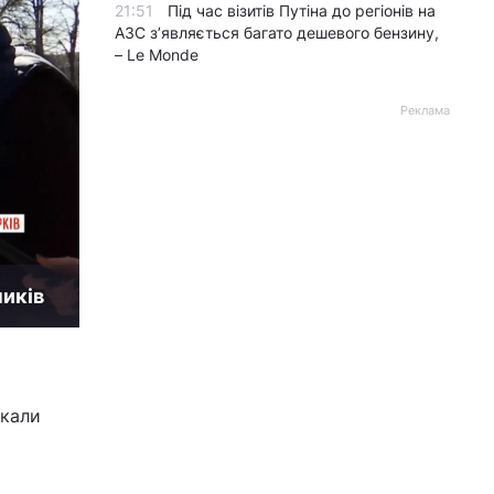
21:51
Під час візитів Путіна до регіонів на
АЗС з’являється багато дешевого бензину,
– Le Monde
Реклама
ників
икали