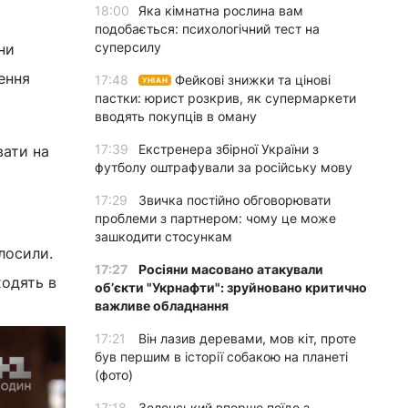
18:00
Яка кімнатна рослина вам
подобається: психологічний тест на
суперсилу
ни
ення
17:48
Фейкові знижки та цінові
УНІАН
пастки: юрист розкрив, як супермаркети
вводять покупців в оману
17:39
Екстренера збірної України з
вати на
футболу оштрафували за російську мову
17:29
Звичка постійно обговорювати
проблеми з партнером: чому це може
зашкодити стосункам
лосили.
17:27
Росіяни масовано атакували
ходять в
обʼєкти "Укрнафти": зруйновано критично
важливе обладнання
17:21
Він лазив деревами, мов кіт, проте
був першим в історії собакою на планеті
(фото)
17:18
Зеленський вперше поїде з