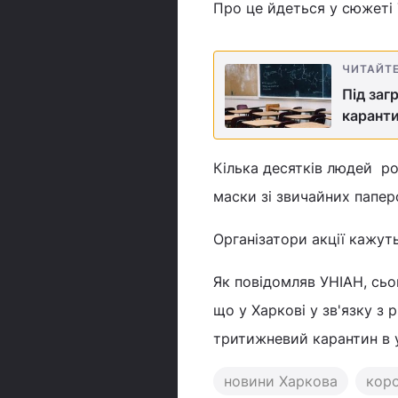
Про це йдеться у сюжеті
ЧИТАЙТ
Під заг
каранти
Кілька десятків людей р
маски зі звичайних папер
Організатори акції кажут
Як повідомляв УНІАН, сьо
що у Харкові у зв'язку з
тритижневий карантин в 
новини Харкова
коро