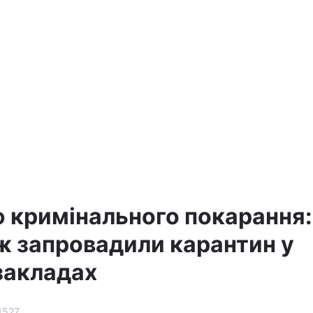
ю кримінального покарання:
 ж запровадили карантин у
закладах
1527