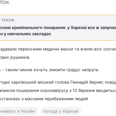
 ТСН.
Е ТАКОЖ
розою кримінального покарання: у Харкові все ж запро
н у навчальних закладах
оздавали перехожим медичні маски та вчили всіх охоч
ових рушників.
ь - таким чином хочуть знизити градус напруги.
годні харківський міський голова Геннадій Кернес пові
 ризиком поширення коронавірусу з 12 березня вводитьс
установах з масовим перебуванням людей
навірус в Україні
погода у Харкові