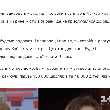
ли здивовані у столиці. Головний санітарний лікар краї
ків - єдине місто в Україні, де не прислухалися до ріш
будемо подавати і пропозиції про те, як потрібно реагу
анову Кабінету міністрів. Це стовідсотково буде і
льна відповідальність", - каже Ляшко.
ників, невідомо. Втім, карантин у місті все ж таки ого
 канікули підуть 130 000 школярів та 48 000 дітей, які 