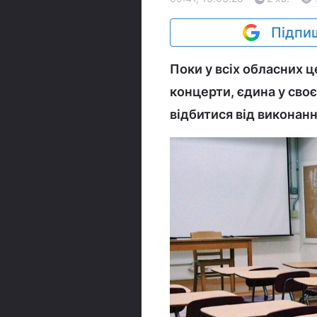
Підпиш
Поки у всіх обласних ц
концерти, єдина у своє
відбитися від виконан