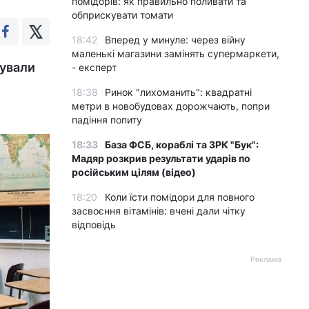
помідорів: як правильно поливати та
обприскувати томати
18:42
Вперед у минуле: через війну
маленькі магазини замінять супермаркети,
вували
- експерт
18:38
Ринок "лихоманить": квадратні
метри в новобудовах дорожчають, попри
падіння попиту
18:33
База ФСБ, кораблі та ЗРК "Бук":
Мадяр розкрив результати ударів по
російським цілям (відео)
18:20
Коли їсти помідори для повного
засвоєння вітамінів: вчені дали чітку
відповідь
Реклама