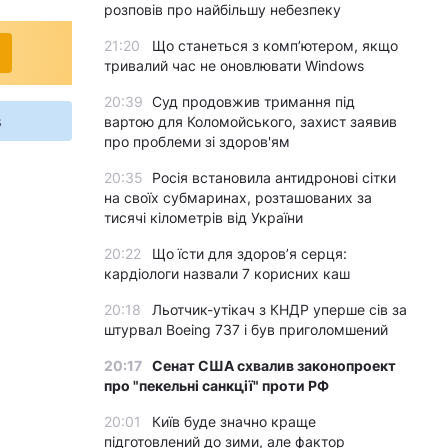
розповів про найбільшу небезпеку
21:20
Що станеться з комп’ютером, якщо
тривалий час не оновлювати Windows
20:39
Суд продовжив тримання під
s
вартою для Коломойського, захист заявив
про проблеми зі здоров'ям
20:35
Росія встановила антидронові сітки
на своїх субмаринах, розташованих за
тисячі кілометрів від України
20:22
Що їсти для здоров’я серця:
кардіологи назвали 7 корисних каш
20:18
Льотчик-утікач з КНДР уперше сів за
штурвал Boeing 737 і був приголомшений
20:17
Сенат США схвалив законопроект
про "пекельні санкції" проти РФ
20:01
Київ буде значно краще
підготовлений до зими, але фактор