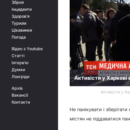
Зброя
Інциденти
Здоров'я
Туризм
Цікавинки
Погода
Відео з Youtube
Статті
Інтерв'ю
Думки
Лонгріди
Активісти у Харкові 
Архів
Активісти у Х
Вакансії
Контакти
Не панікувати і зберігати
містян не піддаватися па