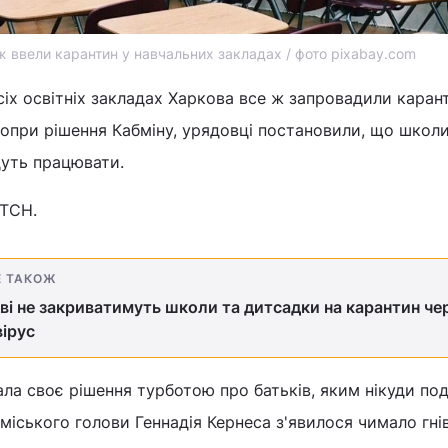
ж ввели карантин у навчальних закладах / фото pixabay.com
 всіх освітніх закладах Харкова все ж запровадили каран
попри рішення Кабміну, урядовці постановили, що школи
дуть працювати.
 ТСН.
Е ТАКОЖ
ві не закриватимуть школи та дитсадки на карантин че
ірус
ла своє рішення турботою про батьків, яким нікуди под
 міського голови Геннадія Кернеса з'явилося чимало гні