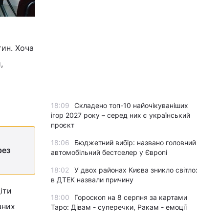
тин. Хоча
,
18:09
Складено топ-10 найочікуваніших
ігор 2027 року – серед них є український
проєкт
18:06
Бюджетний вибір: названо головний
рез
автомобільний бестселер у Європі
18:02
У двох районах Києва зникло світло:
в ДТЕК назвали причину
іти
18:00
Гороскоп на 8 серпня за картами
вних
Таро: Дівам - суперечки, Ракам - емоції