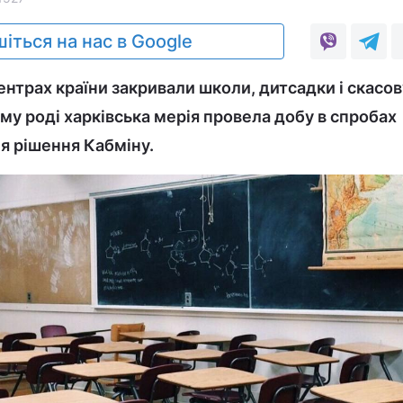
іться на нас в Google
ентрах країни закривали школи, дитсадки і скасо
му роді харківська мерія провела добу в спробах
ня рішення Кабміну.