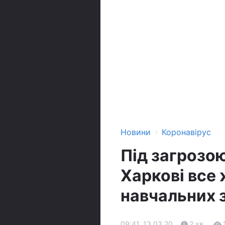
›
Новини
Коронавірус
Під загрозо
Харкові все
навчальних 
09:41, 13.03.20
2 хв.