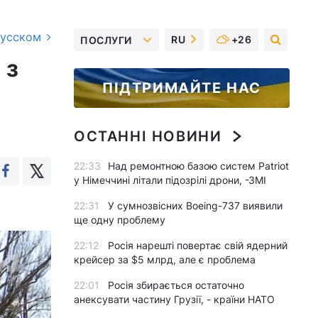
русском
RU
+26
ПОСЛУГИ
 з
ПІДТРИМАЙТЕ НАС
ОСТАННІ НОВИНИ
22:33
Над ремонтною базою систем Patriot
у Німеччині літали підозрілі дрони, -ЗМІ
22:31
У сумнозвісних Boeing-737 виявили
ще одну проблему
22:12
Росія нарешті повертає свій ядерний
крейсер за $5 млрд, але є проблема
22:01
Росія збирається остаточно
анексувати частину Грузії, - країни НАТО