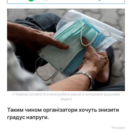
У Харкові активісти вчили робити маски з паперових рушників
(відео)
Таким чином організатори хочуть знизити
градус напруги.
Реклама