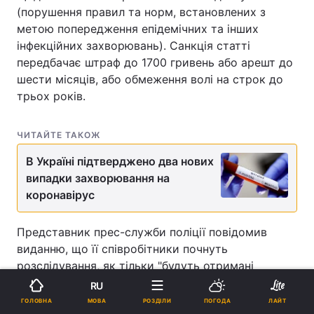
(порушення правил та норм, встановлених з
метою попередження епідемічних та інших
інфекційних захворювань). Санкція статті
передбачає штраф до 1700 гривень або арешт до
шести місяців, або обмеження волі на строк до
трьох років.
ЧИТАЙТЕ ТАКОЖ
В Україні підтверджено два нових
випадки захворювання на
коронавірус
Представник прес-служби поліції повідомив
виданню, що її співробітники почнуть
розслідування, як тільки "будуть отримані
відповідні матеріали".
RU
МОВА
ГОЛОВНА
РОЗДІЛИ
ПОГОДА
ЛАЙТ
Напередодні мер Харкова Геннадій Кернес