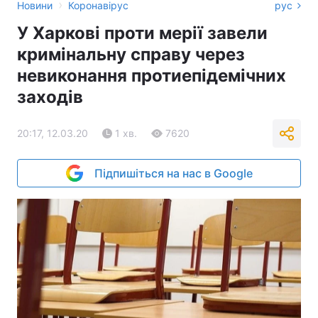
›
Новини
Коронавірус
рус
У Харкові проти мерії завели
кримінальну справу через
невиконання протиепідемічних
заходів
20:17, 12.03.20
1 хв.
7620
Підпишіться на нас в Google