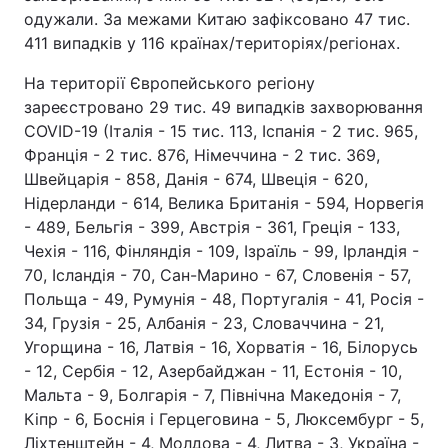
одужали. За межами Китаю зафіксовано 47 тис.
Тема оформлення
411 випадків у 116 країнах/територіях/регіонах.
На території Європейського регіону
зареєстровано 29 тис. 49 випадків захворювання
COVID-19 (Італія - 15 тис. 113, Іспанія - 2 тис. 965,
Франція - 2 тис. 876, Німеччина - 2 тис. 369,
Швейцарія - 858, Данія - 674, Швеція - 620,
Нідерланди - 614, Велика Британія - 594, Норвегія
- 489, Бельгія - 399, Австрія - 361, Греція - 133,
Чехія - 116, Фінляндія - 109, Ізраїль - 99, Ірландія -
70, Ісландія - 70, Сан-Марино - 67, Словенія - 57,
Польща - 49, Румунія - 48, Португалія - 41, Росія -
34, Грузія - 25, Албанія - 23, Словаччина - 21,
Угорщина - 16, Латвія - 16, Хорватія - 16, Білорусь
- 12, Сербія - 12, Азербайджан - 11, Естонія - 10,
Мальта - 9, Болгарія - 7, Північна Македонія - 7,
Кіпр - 6, Боснія і Герцеговина - 5, Люксембург - 5,
Ліхтенштейн - 4, Молдова - 4, Литва - 3, Україна -