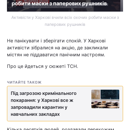
робити маски з паперових рушників
Активісти у Харкові вчили всіх охочих робити маски з
паперових рушників
Не панікувати і зберігати спокій. У Харкові
активісти зібралися на акцію, де закликали
містян не піддаватися панічним настроям.
Про це йдеться у сюжеті ТСН.
ЧИТАЙТЕ ТАКОЖ
Під загрозою кримінального
покарання: у Харкові все ж
запровадили карантин у
навчальних закладах
Кілька десятків людей роздавали перехожим