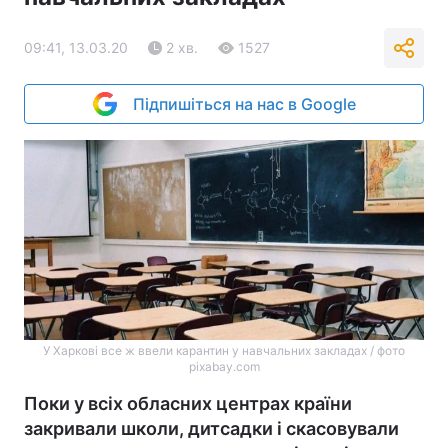
09:41, 13.03.20
2 хв.
1527
Підпишіться на нас в Google
У Харкові все ж ввели карантин у навчальних закладах / фото
pixabay.com
Поки у всіх обласних центрах країни
закривали школи, дитсадки і скасовували