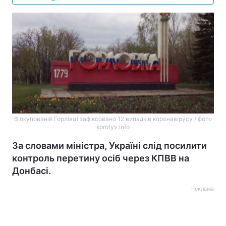
В окупованій Горлівці зафіксовано 12 випадків коронавірусу / фото
sprotyv.info
За словами міністра, Україні слід посилити
контроль перетину осіб через КПВВ на
Донбасі.
Реклама