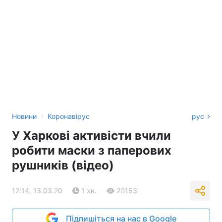
›
Новини
Коронавірус
рус
У Харкові активісти вчили
робити маски з паперових
рушників (відео)
12:14, 13.03.20
1 хв.
20153
Підпишіться на нас в Google