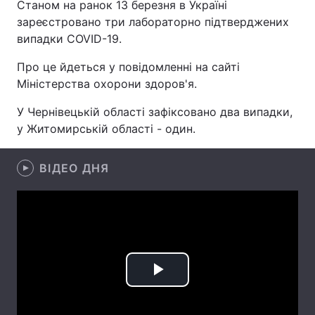
Станом на ранок 13 березня в Україні
зареєстровано три лабораторно підтверджених
випадки COVID-19.
Головна
Війна
Про це йдеться у повідомленні на сайті
Міністерства охорони здоров'я.
Україна
Політика
У Чернівецькій області зафіксовано два випадки,
Економіка
Світ
у Житомирській області - один.
Спорт
Наука
ВІДЕО ДНЯ
Техно і зв'язок
Лайт
Зброя
Інциденти
Здоров'я
Туризм
Цікавинки
Погода
Play
Екологія
Регіони