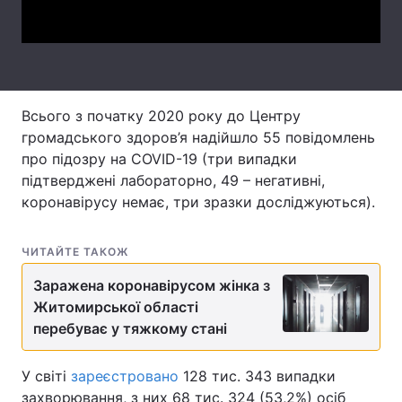
Video
Лонгріди
Відео з Youtube
Статті
Всього з початку 2020 року до Центру
Інтерв'ю
Думки
громадського здоров’я надійшло 55 повідомлень
про підозру на COVID-19 (три випадки
Архів
Вакансії
підтверджені лабораторно, 49 – негативні,
коронавірусу немає, три зразки досліджуються).
Контакти
Послуги
ЧИТАЙТЕ ТАКОЖ
Заражена коронавірусом жінка з
Житомирської області
перебуває у тяжкому стані
У світі
зареєстровано
128 тис. 343 випадки
захворювання, з них 68 тис. 324 (53,2%) осіб