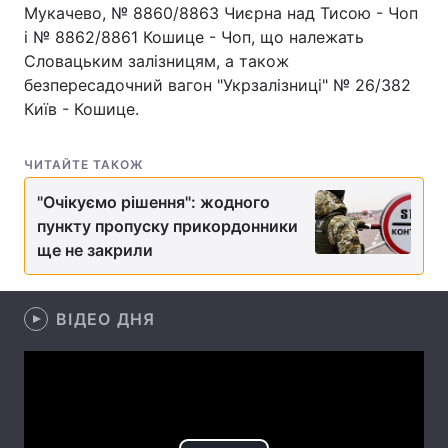
Мукачево, № 8860/8863 Чиєрна над Тисою - Чоп
Лонгріди
і № 8862/8861 Кошице - Чоп, що належать
Словацьким залізницям, а також
безпересадочний вагон "Укрзалізниці" № 26/382
Відео з Youtube
Статті
Київ - Кошице.
Інтерв'ю
Думки
ЧИТАЙТЕ ТАКОЖ
Архів
Вакансії
"Очікуємо рішення": жодного
пункту пропуску прикордонники
Контакти
ще не закрили
Послуги
ВІДЕО ДНЯ