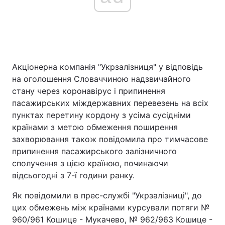
Головна
Війна
Україна
Політика
Акціонерна компанія "Укрзалізниця" у відповідь
на оголошення Словаччиною надзвичайного
Економіка
Світ
стану через коронавірус і припинення
пасажирських міждержавних перевезень на всіх
Спорт
Наука
пунктах перетину кордону з усіма сусідніми
країнами з метою обмеження поширення
Техно і зв'язок
Лайт
захворювання також повідомила про тимчасове
припинення пасажирського залізничного
Зброя
Інциденти
сполучення з цією країною, починаючи
відсьогодні з 7-ї години ранку.
Здоров'я
Туризм
Як повідомили в прес-службі "Укрзалізниці", до
Цікавинки
Погода
цих обмежень між країнами курсували потяги №
960/961 Кошице - Мукачево, № 962/963 Кошице -
Екологія
Регіони