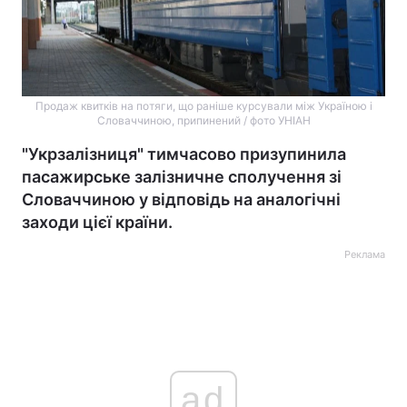
Продаж квитків на потяги, що раніше курсували між Україною і
Словаччиною, припинений / фото УНІАН
"Укрзалізниця" тимчасово призупинила
пасажирське залізничне сполучення зі
Словаччиною у відповідь на аналогічні
заходи цієї країни.
Реклама
ad