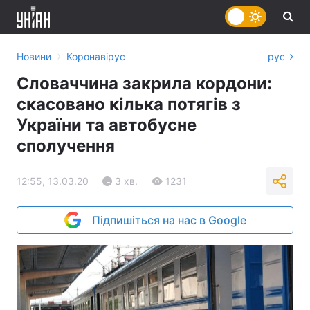
›
Новини
Коронавірус
рус
Словаччина закрила кордони:
скасовано кілька потягів з
України та автобусне
сполучення
12:55, 13.03.20
3 хв.
1231
Підпишіться на нас в Google