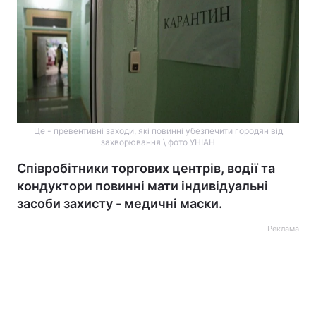
Це - превентивні заходи, які повинні убезпечити городян від
захворювання \ фото УНІАН
Співробітники торгових центрів, водії та
кондуктори повинні мати індивідуальні
засоби захисту - медичні маски.
Реклама