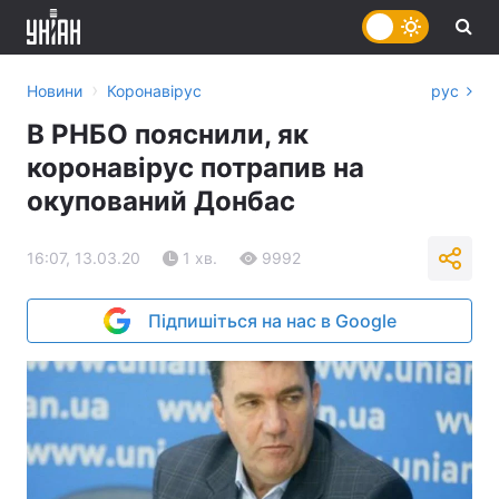
›
Новини
Коронавірус
рус
В РНБО пояснили, як
коронавірус потрапив на
окупований Донбас
16:07, 13.03.20
1 хв.
9992
Підпишіться на нас в Google