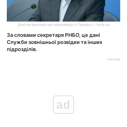
Данілов розповів про коронавірус у Горлівці / / fakty.ua
За словами секретаря РНБО, це дані
Служби зовнішньої розвідки та інших
підрозділів.
Реклама
ad