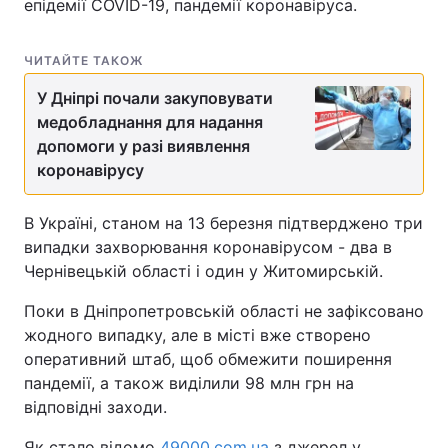
епідемії COVID-19, пандемії коронавіруса.
ЧИТАЙТЕ ТАКОЖ
У Дніпрі почали закуповувати
медобладнання для надання
допомоги у разі виявлення
коронавірусу
В Україні, станом на 13 березня підтверджено три
випадки захворювання коронавірусом - два в
Чернівецькій області і один у Житомирській.
Поки в Дніпропетровській області не зафіксовано
жодного випадку, але в місті вже створено
оперативний штаб, щоб обмежити поширення
пандемії, а також виділили 98 млн грн на
відповідні заходи.
Як стало відомо
49000.com.ua
з джерел у