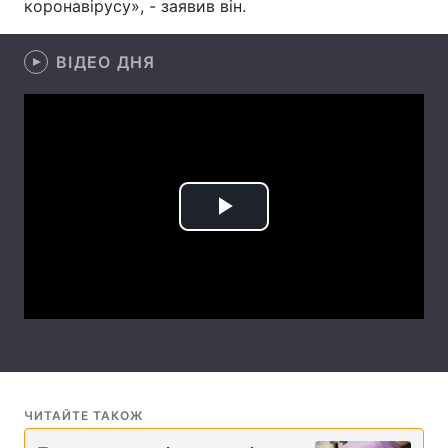
коронавірусу», - заявив він.
Лонгріди
ВІДЕО ДНЯ
Відео з Youtube
Статті
Інтерв'ю
Думки
Архів
Вакансії
Play
Контакти
Video
Послуги
ЧИТАЙТЕ ТАКОЖ