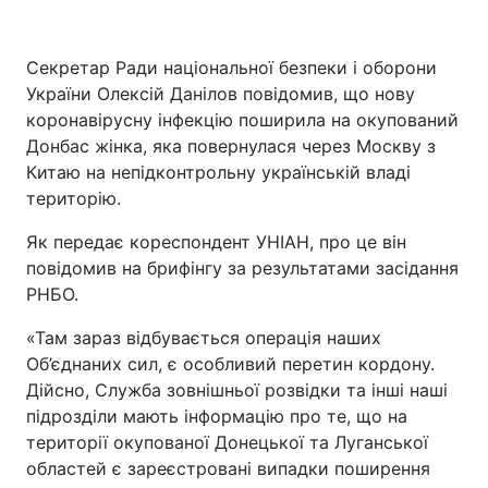
Секретар Ради національної безпеки і оборони
України Олексій Данілов повідомив, що нову
Головна
Війна
коронавірусну інфекцію поширила на окупований
Україна
Політика
Донбас жінка, яка повернулася через Москву з
Китаю на непідконтрольну українській владі
Економіка
Світ
територію.
Спорт
Наука
Як передає кореспондент УНІАН, про це він
повідомив на брифінгу за результатами засідання
Техно і зв'язок
Лайт
РНБО.
Зброя
Інциденти
«Там зараз відбувається операція наших
Об’єднаних сил, є особливий перетин кордону.
Здоров'я
Туризм
Дійсно, Служба зовнішньої розвідки та інші наші
підрозділи мають інформацію про те, що на
Цікавинки
Погода
території окупованої Донецької та Луганської
областей є зареєстровані випадки поширення
Екологія
Регіони