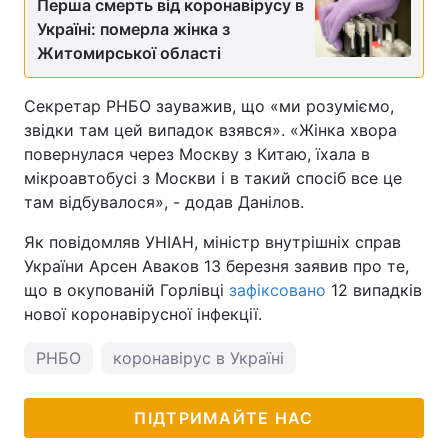
Перша смерть від коронавірусу в
Україні: померла жінка з
Тема оформлення
Житомирської області
Секретар РНБО зауважив, що «ми розуміємо,
звідки там цей випадок взявся». «Жінка хвора
повернулася через Москву з Китаю, їхала в
мікроавтобусі з Москви і в такий спосіб все це
там відбувалося», - додав Данілов.
Як повідомляв УНІАН, міністр внутрішніх справ
України Арсен Аваков 13 березня заявив про те,
що в окупованій Горлівці
зафіксовано
12 випадків
нової коронавірусної інфекції.
РНБО
коронавірус в Україні
ПІДТРИМАЙТЕ НАС