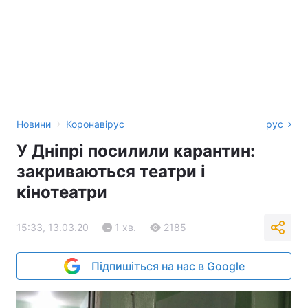
›
Новини
Коронавірус
рус
У Дніпрі посилили карантин:
закриваються театри і
кінотеатри
15:33, 13.03.20
1 хв.
2185
Підпишіться на нас в Google