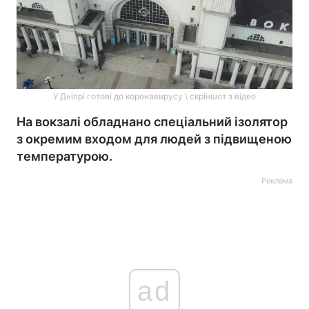
У Дніпрі готові до коронавирусу \ скріншот з відео
На вокзалі обладнано спеціальний ізолятор
з окремим входом для людей з підвищеною
температурою.
Реклама
ad