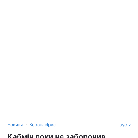
›
Новини
Коронавірус
рус
Кабмін поки не заборонив