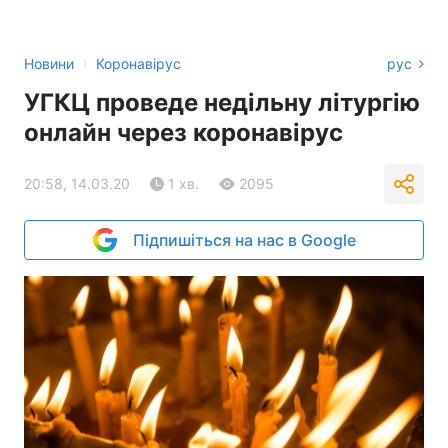
›
Новини
Коронавірус
рус
УГКЦ проведе недільну літургію
онлайн через коронавірус
20:58, 14.03.20
1 хв.
2095
Підпишіться на нас в Google