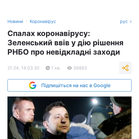
›
Новини
Коронавірус
рус
Спалах коронавірусу:
Зеленський ввів у дію рішення
РНБО про невідкладні заходи
21:24, 14.03.20
1 хв.
36882
Підпишіться на нас в Google