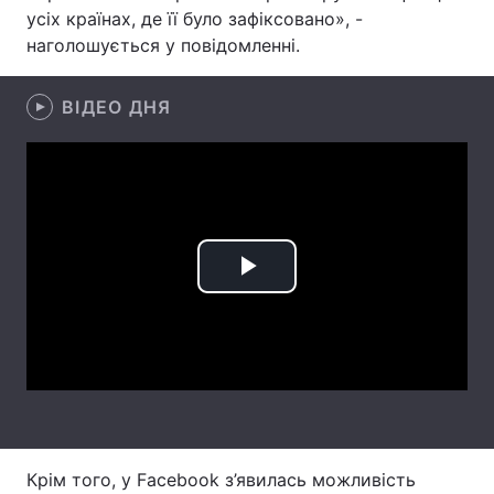
усіх країнах, де її було зафіксовано», -
Лонгріди
наголошується у повідомленні.
Відео з Youtube
Статті
ВІДЕО ДНЯ
Інтерв'ю
Думки
Архів
Вакансії
Контакти
Play
Послуги
Video
Крім того, у Facebook з’явилась можливість