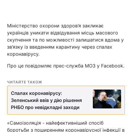
Міністерство охорони здоров’я закликає
Головна
Війна
українців уникати відвідування місць масового
Україна
Політика
скупчення та по можливості залишатися вдома у
зв’язку із введенням карантину через спалах
Економіка
Світ
коронавірусу.
Спорт
Наука
Про це повідомляє прес-служба МОЗ у Facebook.
Техно і зв'язок
Лайт
ЧИТАЙТЕ ТАКОЖ
Зброя
Інциденти
Спалах коронавірусу:
Зеленський ввів у дію рішення
Здоров'я
Туризм
РНБО про невідкладні заходи
Цікавинки
Погода
«Самоізоляція - найефективніший спосіб
Екологія
Регіони
боротьби з поширенням коронавірусної інфекції в