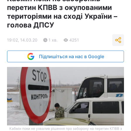
перетин КПВВ з окупованими
територіями на сході України –
голова ДПСУ
19:02, 14.03.20
1 хв.
4251
Підпишіться на нас в Google
Кабмін поки не ухвалив рішення про заборону на перетин КПВВ з