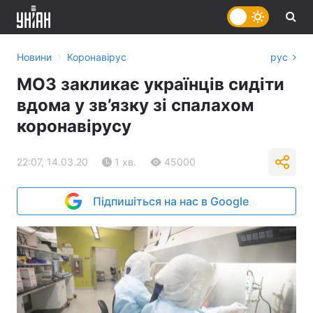
›
Новини
Коронавірус
рус
МОЗ закликає українців сидіти
вдома у зв’язку зі спалахом
коронавірусу
22:07, 14.03.20
1 хв.
45000
Підпишіться на нас в Google