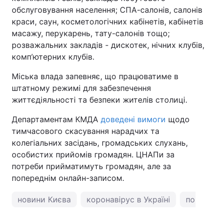
обслуговування населення; СПА-салонів, салонів
краси, саун, косметологічних кабінетів, кабінетів
масажу, перукарень, тату-салонів тощо;
розважальних закладів - дискотек, нічних клубів,
комп’ютерних клубів.
Міська влада запевняє, що працюватиме в
штатному режимі для забезпечення
життєдіяльності та безпеки жителів столиці.
Департаментам КМДА
доведені вимоги
щодо
тимчасового скасування нарадчих та
колегіальних засідань, громадських слухань,
особистих прийомів громадян. ЦНАПи за
потреби прийматимуть громадян, але за
попереднім онлайн-записом.
новини Києва
коронавірус в Україні
погода у