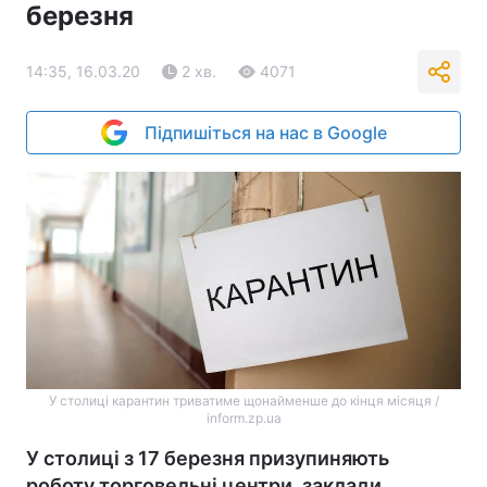
березня
14:35, 16.03.20
2 хв.
4071
Підпишіться на нас в Google
У столиці карантин триватиме щонайменше до кінця місяця /
inform.zp.ua
У столиці з 17 березня призупиняють
роботу торговельні центри, заклади