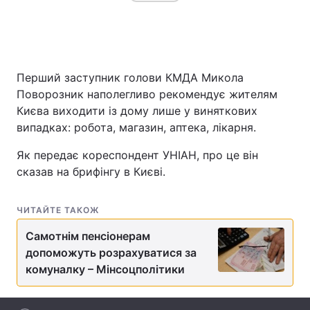
Головна
Війна
Перший заступник голови КМДА Микола
Україна
Політика
Поворозник наполегливо рекомендує жителям
Києва виходити із дому лише у виняткових
Економіка
Світ
випадках: робота, магазин, аптека, лікарня.
Спорт
Наука
Як передає кореспондент УНІАН, про це він
сказав на брифінгу в Києві.
Техно і зв'язок
Лайт
ЧИТАЙТЕ ТАКОЖ
Зброя
Інциденти
Самотнім пенсіонерам
Здоров'я
Туризм
допоможуть розрахуватися за
комуналку – Мінсоцполітики
Цікавинки
Погода
Екологія
Регіони