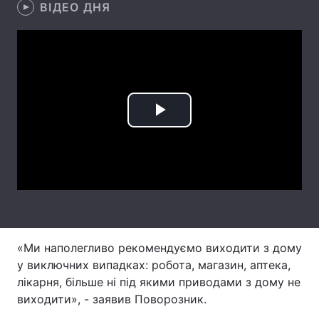
ВІДЕО ДНЯ
Лонгріди
Відео з Youtube
Статті
Інтерв'ю
Думки
Play
Архів
Вакансії
Video
Контакти
Послуги
«Ми наполегливо рекомендуємо виходити з дому
у виключних випадках: робота, магазин, аптека,
лікарня, більше ні під якими приводами з дому не
виходити», - заявив Поворозник.