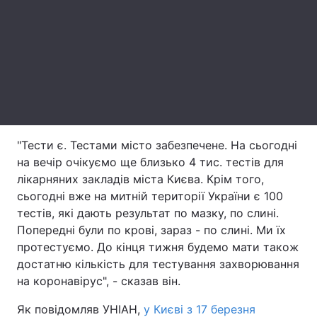
Лонгріди
Відео з Youtube
Статті
Інтерв'ю
Думки
Архів
Вакансії
"Тести є. Тестами місто забезпечене. На сьогодні
Контакти
на вечір очікуємо ще близько 4 тис. тестів для
лікарняних закладів міста Києва. Крім того,
Послуги
сьогодні вже на митній території України є 100
тестів, які дають результат по мазку, по слині.
Попередні були по крові, зараз - по слині. Ми їх
протестуємо. До кінця тижня будемо мати також
достатню кількість для тестування захворювання
на коронавірус", - сказав він.
Як повідомляв УНІАН,
у Києві з 17 березня