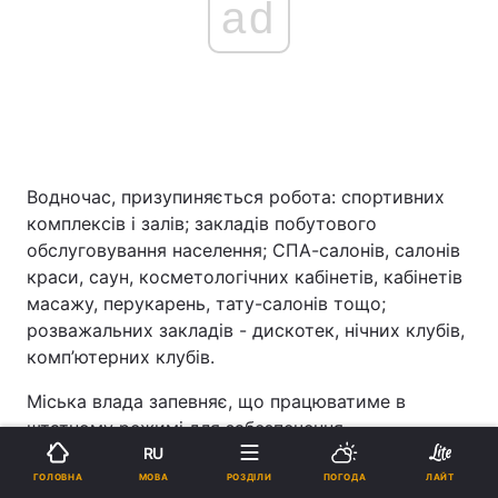
ad
Водночас, призупиняється робота: спортивних
комплексів і залів; закладів побутового
обслуговування населення; СПА-салонів, салонів
краси, саун, косметологічних кабінетів, кабінетів
масажу, перукарень, тату-салонів тощо;
розважальних закладів - дискотек, нічних клубів,
комп’ютерних клубів.
Міська влада запевняє, що працюватиме в
штатному режимі для забезпечення
життєдіяльності та безпеки жителів столиці.
RU
МОВА
ГОЛОВНА
РОЗДІЛИ
ПОГОДА
ЛАЙТ