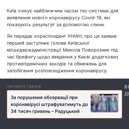
Київ очікує найближчим часом тес-системи для
виявлення нового коронавірусу Covid-19, які
показують результат за допомогою слини.
Головна
Війна
Як передає кореспондент УНІАН, про це заявив
Україна
Політика
перший заступник голови Київської
міськдержадміністрації Микола Поворозник під
Економіка
Світ
час брифінгу щодо введення у Києві додаткових
Спорт
Наука
протиепідемічних заходів та обмежень для
запобігання розповсюдження коронавірусу.
Техно і зв'язок
Лайт
В
ЧИТАЙТЕ ТАКОЖ
Зброя
Інциденти
Д
За порушення обсервації при
Здоров'я
Туризм
коронавірусі штрафуватимуть до
34 тисяч гривень – Радуцький
Цікавинки
Погода
Екологія
Регіони