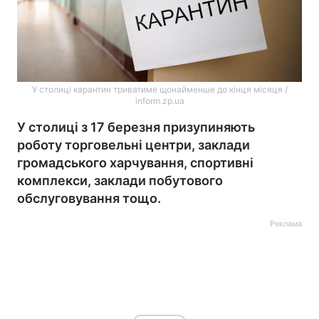
У столиці карантин триватиме щонайменше до кінця місяця /
inform.zp.ua
У столиці з 17 березня призупиняють
роботу торговельні центри, заклади
громадського харчування, спортивні
комплекси, заклади побутового
обслуговування тощо.
Реклама