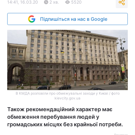
14:41, 16.03.20
2 хв.
5520
Підпишіться на нас в Google
В КМДА розповіли про обмежувальні заходи у Києві / фото
kievcity.gov.ua
Також рекомендаційний характер має
обмеження перебування людей у
громадських місцях без крайньої потреби.