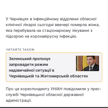
У Чернівцях в інфекційному відділенні обласної
Головна
Війна
клінічної лікарні сьогодні ввечері померла жінка,
яка перебувала на стаціонарному лікуванні з
Україна
Політика
підозрою на коронавірусну інфекцію.
Економіка
Світ
ЧИТАЙТЕ ТАКОЖ
Спорт
Наука
Зеленський пропонує
Техно і зв'язок
Лайт
запровадити режим
надзвичайної ситуації в
Зброя
Інциденти
Чернівецькій та Житомирській областях
Здоров'я
Туризм
Про це кореспонденту УНІАН повідомили у прес-
службі Чернівецької обласної державної
Цікавинки
Погода
адміністрації.
Екологія
Регіони