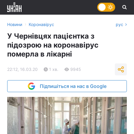
›
Новини
Коронавірус
рус
У Чернівцях пацієнтка з
підозрою на коронавірус
померла в лікарні
22:12, 16.03.20
1 хв.
9945
Підпишіться на нас в Google