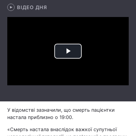
ВІДЕО ДНЯ
Лонгріди
Відео з Youtube
Статті
Інтерв'ю
Думки
Архів
Вакансії
Play
Контакти
Video
Послуги
У відомстві зазначили, що смерть пацієнтки
настала приблизно о 19:00.
«Смерть настала внаслідок важкої супутньої