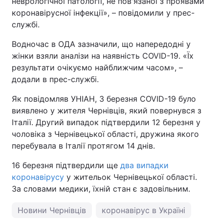
неврологічної патології, не пов'язаної з проявами
коронавірусної інфекції», – повідомили у прес-
Тема оформлення
службі.
Водночас в ОДА зазначили, що напередодні у
жінки взяли аналізи на наявність COVID-19. «Їх
результати очікуємо найближчим часом», –
додали в прес-службі.
Як повідомляв УНІАН, 3 березня COVID-19 було
виявлено у жителя Чернівців, який повернувся з
Італії. Другий випадок підтвердили 12 березня у
чоловіка з Чернівецької області, дружина якого
перебувала в Італії протягом 14 днів.
16 березня підтвердили ще
два випадки
коронавірусу
у жительок Чернівецької області.
За словами медики, їхній стан є задовільним.
Новини Чернівців
коронавірус в Україні