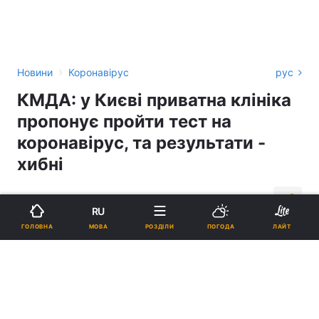
›
Новини
Коронавірус
рус
КМДА: у Києві приватна клініка
пропонує пройти тест на
коронавірус, та результати -
хибні
16:29, 16.03.20
1 хв.
21222
RU
МОВА
ГОЛОВНА
РОЗДІЛИ
ПОГОДА
ЛАЙТ
Підпишіться на нас в Google