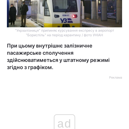
"Укрзалізниця" припиняє курсування експресу в аеропорт
"Бориспіль" на період карантину / фото УНІАН
При цьому внутрішнє залізничне
пасажирське сполучення
здійснюватиметься у штатному режимі
згідно з графіком.
Реклама
ad