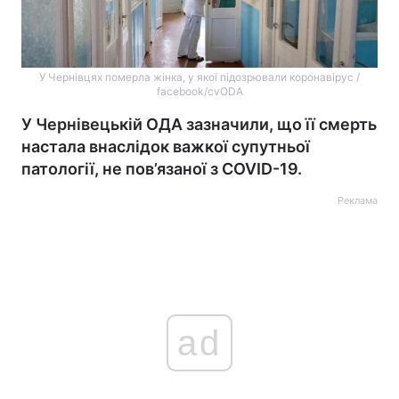
У Чернівцях померла жінка, у якої підозрювали коронавірус /
facebook/cvODA
У Чернівецькій ОДА зазначили, що її смерть
настала внаслідок важкої супутньої
патології, не пов’язаної з COVID-19.
Реклама
ad