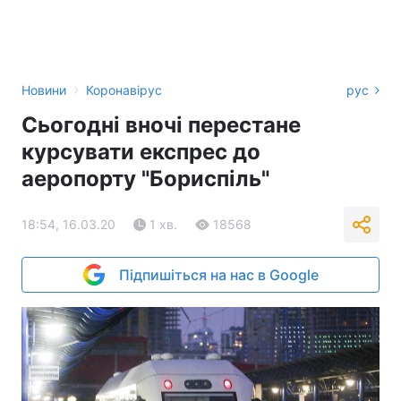
›
Новини
Коронавірус
рус
Сьогодні вночі перестане
курсувати експрес до
аеропорту "Бориспіль"
18:54, 16.03.20
1 хв.
18568
Підпишіться на нас в Google