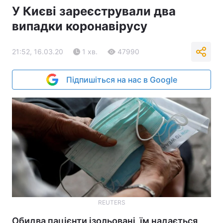
У Києві зареєстрували два
випадки коронавірусу
21:52, 16.03.20
1 хв.
47990
Підпишіться на нас в Google
REUTERS
Обидва пацієнти ізольовані, їм надається