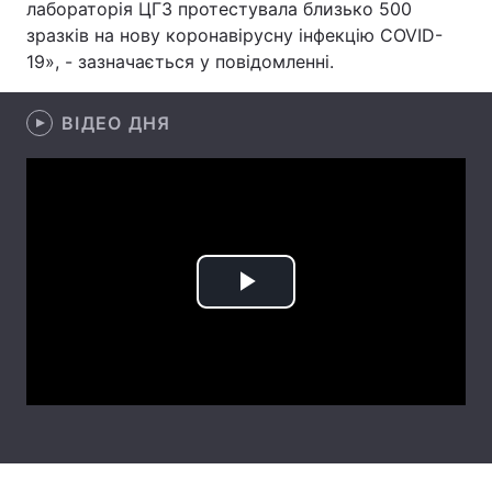
лабораторія ЦГЗ протестувала близько 500
зразків на нову коронавірусну інфекцію COVID-
Лонгріди
19», - зазначається у повідомленні.
Відео з Youtube
Статті
ВІДЕО ДНЯ
Інтерв'ю
Думки
Архів
Вакансії
Контакти
Послуги
Play
Video