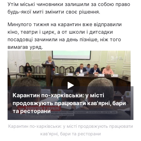
Утім міські чиновники залишили за собою право
будь-якої миті змінити своє рішення.
Минулого тижня на карантин вже відправили
кіно, театри і цирк, а от школи і дитсадки
посадовці зачинили на день пізніше, ніж того
вимагав уряд.
Карантин по-харківськи: у місті
продовжують працювати кав'ярні, бари
та ресторани
Карантин по-харківськи: у місті продовжують працювати
кав'ярні, бари та ресторани