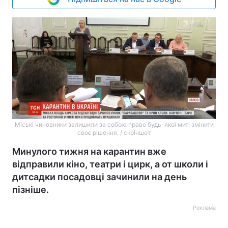
Міські чиновники залишили за собою право будь-якої миті змінити
своє рішення. / скріншот
Минулого тижня на карантин вже
відправили кіно, театри і цирк, а от школи і
дитсадки посадовці зачинили на день
пізніше.
Реклама