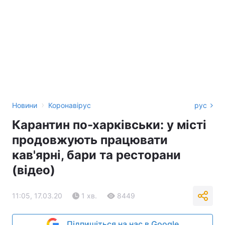
›
Новини
Коронавірус
рус
Карантин по-харківськи: у місті
продовжують працювати
кав'ярні, бари та ресторани
(відео)
11:05, 17.03.20
1 хв.
8449
Підпишіться на нас в Google