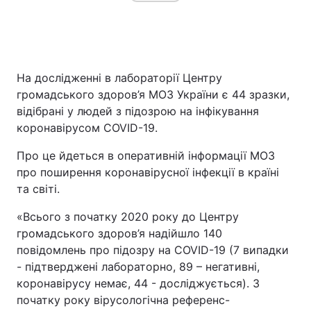
Головна
Війна
На дослідженні в лабораторії Центру
Україна
Політика
громадського здоров’я МОЗ України є 44 зразки,
відібрані у людей з підозрою на інфікування
Економіка
Світ
коронавірусом COVID-19.
Спорт
Наука
Про це йдеться в оперативній інформації МОЗ
про поширення коронавірусної інфекції в країні
Техно і зв'язок
Лайт
та світі.
Зброя
Інциденти
«Всього з початку 2020 року до Центру
громадського здоров’я надійшло 140
Здоров'я
Туризм
повідомлень про підозру на COVID-19 (7 випадки
- підтверджені лабораторно, 89 – негативні,
Цікавинки
Погода
коронавірусу немає, 44 - досліджується). З
початку року вірусологічна референс-
Екологія
Регіони