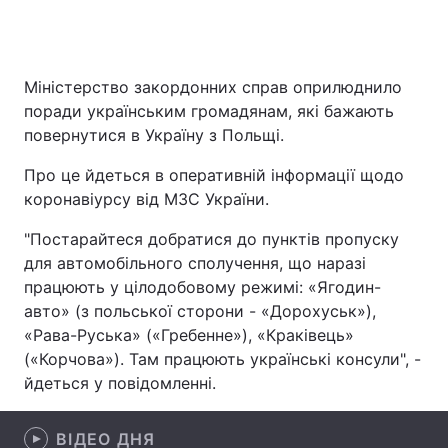
Міністерство закордонних справ оприлюднило
Головна
Війна
поради українським громадянам, які бажають
Україна
Політика
повернутися в Україну з Польщі.
Про це йдеться в оперативній інформації щодо
Економіка
Світ
коронавіурсу від МЗС України.
Спорт
Наука
"Постарайтеся добратися до пунктів пропуску
для автомобільного сполучення, що наразі
Техно і зв'язок
Лайт
працюють у цілодобовому режимі: «Ягодин-
Зброя
Інциденти
авто» (з польської сторони - «Дорохуськ»),
«Рава-Руська» («Гребенне»), «Краківець»
Здоров'я
Туризм
(«Корчова»). Там працюють українські консули", -
йдеться у повідомленні.
Цікавинки
Погода
Екологія
ВІДЕО ДНЯ
Регіони