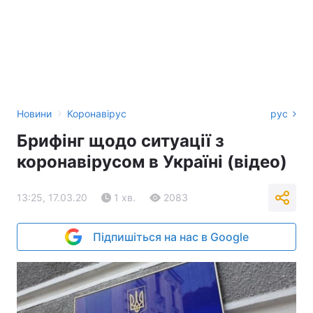
›
Новини
Коронавірус
рус
Брифінг щодо ситуації з
коронавірусом в Україні (відео)
13:25, 17.03.20
1 хв.
2083
Підпишіться на нас в Google