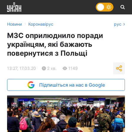
›
Новини
Коронавірус
рус
МЗС оприлюднило поради
українцям, які бажають
повернутися з Польщі
13:27, 17.03.20
2 хв.
1149
Підпишіться на нас в Google