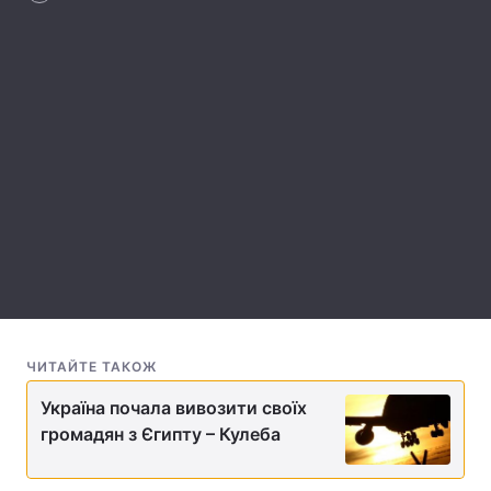
Лонгріди
Відео з Youtube
Статті
Інтерв'ю
Думки
Архів
Вакансії
Контакти
Послуги
ЧИТАЙТЕ ТАКОЖ
Україна почала вивозити своїх
громадян з Єгипту – Кулеба