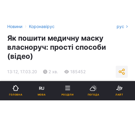
›
Новини
Коронавірус
рус
Як пошити медичну маску
власноруч: прості способи
(відео)
13:12, 17.03.20
2 хв.
185452
Підпишіться на нас в Google
RU
МОВА
ГОЛОВНА
РОЗДІЛИ
ПОГОДА
ЛАЙТ