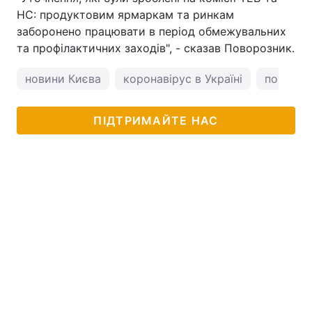
НС: продуктовим ярмаркам та ринкам
Тема оформлення
заборонено працювати в період обмежувальних
та профілактичних заходів", - сказав Поворозник.
новини Києва
коронавірус в Україні
погода у
ПІДТРИМАЙТЕ НАС