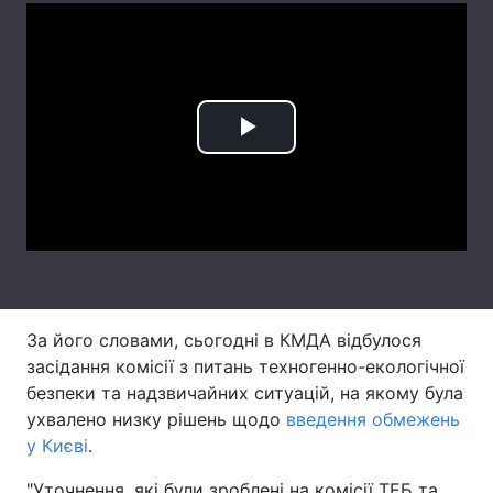
Лонгріди
Відео з Youtube
Статті
Play
Інтерв'ю
Думки
Video
Архів
Вакансії
Контакти
Послуги
За його словами, сьогодні в КМДА відбулося
засідання комісії з питань техногенно-екологічної
безпеки та надзвичайних ситуацій, на якому була
ухвалено низку рішень щодо
введення обмежень
у Києві
.
"Уточнення, які були зроблені на комісії ТЕБ та