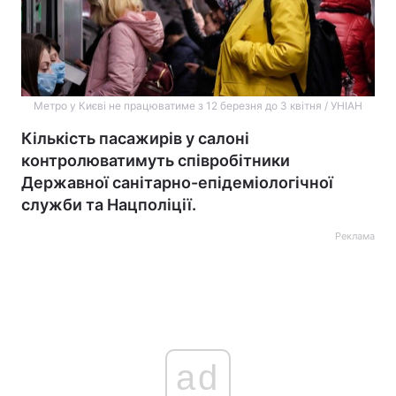
Метро у Києві не працюватиме з 12 березня до 3 квітня / УНІАН
Кількість пасажирів у салоні
контролюватимуть співробітники
Державної санітарно-епідеміологічної
служби та Нацполіції.
Реклама
ad