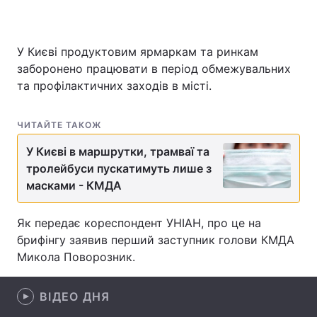
У Києві продуктовим ярмаркам та ринкам
Головна
Війна
заборонено працювати в період обмежувальних
та профілактичних заходів в місті.
Україна
Політика
Економіка
Світ
ЧИТАЙТЕ ТАКОЖ
У Києві в маршрутки, трамваї та
Спорт
Наука
тролейбуси пускатимуть лише з
масками - КМДА
Техно і зв'язок
Лайт
Зброя
Інциденти
Як передає кореспондент УНІАН, про це на
брифінгу заявив перший заступник голови КМДА
Здоров'я
Туризм
Микола Поворозник.
Цікавинки
Погода
ВІДЕО ДНЯ
Екологія
Регіони