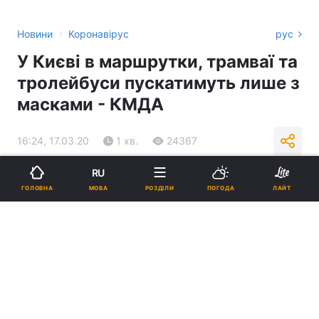
›
Новини
Коронавірус
рус
У Києві в маршрутки, трамваї та
тролейбуси пускатимуть лише з
масками - КМДА
16:24, 17.03.20
1 хв.
24367
RU
Підпишіться на нас в Google
МОВА
ГОЛОВНА
РОЗДІЛИ
ПОГОДА
ЛАЙТ