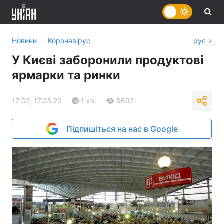
›
Новини
Коронавірус
рус
У Києві заборонили продуктові
ярмарки та ринки
17:02, 17.03.20
1 хв.
5692
Підпишіться на нас в Google