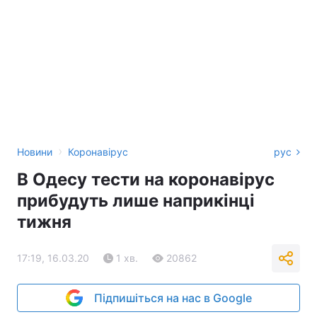
›
Новини
Коронавірус
рус
В Одесу тести на коронавірус
прибудуть лише наприкінці
тижня
17:19, 16.03.20
1 хв.
20862
Підпишіться на нас в Google