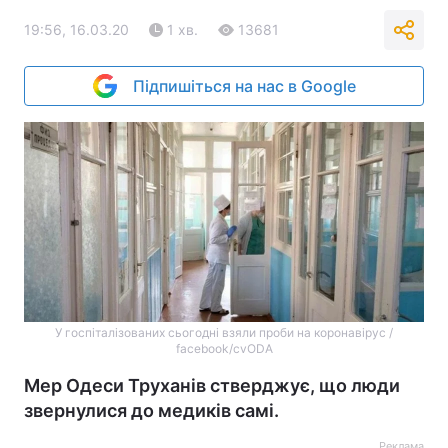
19:56, 16.03.20
1 хв.
13681
Підпишіться на нас в Google
У госпіталізованих сьогодні взяли проби на коронавірус /
facebook/cvODA
Мер Одеси Труханів стверджує, що люди
звернулися до медиків самі.
Реклама