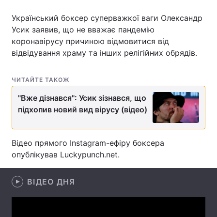
Український боксер суперважкої ваги Олександр
Усик заявив, що не вважає пандемію
коронавірусу причиною відмовитися від
Головна
Війна
відвідування храму та інших релігійних обрядів.
Україна
Політика
ЧИТАЙТЕ ТАКОЖ
Економіка
Світ
"Вже дізнався": Усик зізнався, що
Спорт
Наука
підхопив новий вид вірусу (відео)
Техно і зв'язок
Лайт
Відео прямого Instagram-ефіру боксера
Зброя
Інциденти
опублікував Luckypunch.net.
Здоров'я
Туризм
ВІДЕО ДНЯ
Цікавинки
Погода
Екологія
Регіони