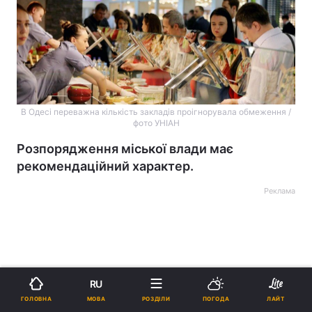
В Одесі переважна кількість закладів проігнорувала обмеження /
фото УНІАН
Розпорядження міської влади має
рекомендаційний характер.
Реклама
RU
ad
МОВА
ГОЛОВНА
РОЗДІЛИ
ПОГОДА
ЛАЙТ