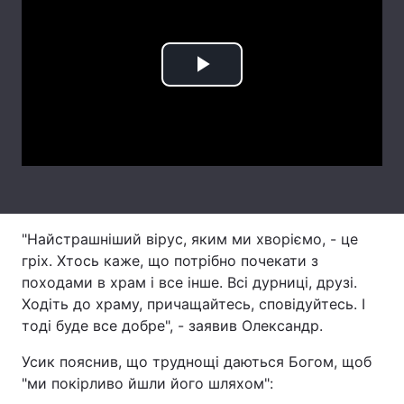
Лонгріди
Play
Відео з Youtube
Статті
Video
Інтерв'ю
Думки
Архів
Вакансії
Контакти
"Найстрашніший вірус, яким ми хворіємо, - це
Послуги
гріх. Хтось каже, що потрібно почекати з
походами в храм і все інше. Всі дурниці, друзі.
Ходіть до храму, причащайтесь, сповідуйтесь. І
тоді буде все добре", - заявив Олександр.
Усик пояснив, що труднощі даються Богом, щоб
"ми покірливо йшли його шляхом":