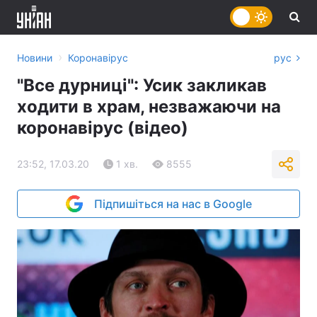
›
Новини
Коронавірус
рус
"Все дурниці": Усик закликав
ходити в храм, незважаючи на
коронавірус (відео)
23:52, 17.03.20
1 хв.
8555
Підпишіться на нас в Google