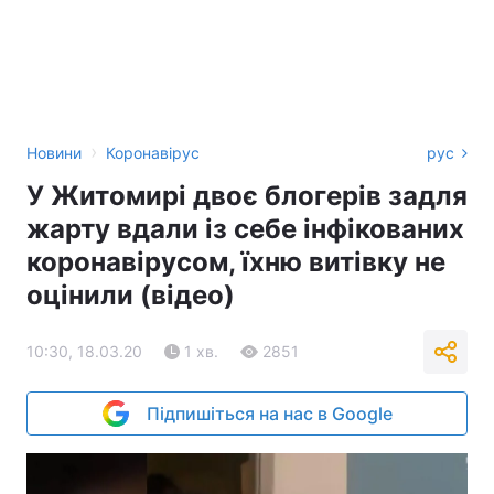
›
Новини
Коронавірус
рус
У Житомирі двоє блогерів задля
жарту вдали із себе інфікованих
коронавірусом, їхню витівку не
оцінили (відео)
10:30, 18.03.20
1 хв.
2851
Підпишіться на нас в Google