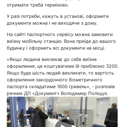
отримати треба терміново.
Лонгріди
У разі потреби, кажуть в установі, оформити
документи можна і не виходячи з дому.
Відео з Youtube
Статті
На сайті паспортного сервісу можна замовити
Інтерв'ю
Думки
виїзну мобільну станцію. Вона приїде до вашого
будинку і оформить всі документи на місці.
Архів
Вакансії
«Якщо людина викликає до себе виїзне
Контакти
оформлення, це коштуватиме їй приблизно 3200.
Якщо буде шість людей викликати, то вартість
Послуги
оформлення закордонного біометричного
паспорта складатиме 1600 гривень», - розповів
речник ДП «Документ» Володимир Поліщук.