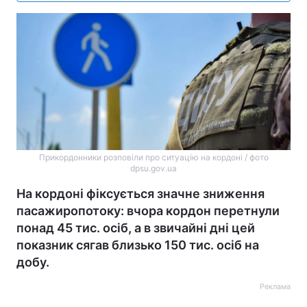
Прикордонники розповіли про ситуацію на кордоні / фото
dpsu.gov.ua
На кордоні фіксується значне зниження
пасажиропотоку: вчора кордон перетнули
понад 45 тис. осіб, а в звичайні дні цей
показник сягав близько 150 тис. осіб на
добу.
Реклама