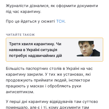
Журналісти дізналися, як оформити документи
під час карантину.
Про це йдеться у сюжеті
Головна
ТСН
Війна
.
Україна
Політика
ЧИТАЙТЕ ТАКОЖ
Економіка
Світ
Третя хвиля карантину. Чи
наявна в Україні ситуація
Спорт
Наука
потребує надзвичайних дій
Техно і зв'язок
Лайт
Більшість паспортних столів в Україні на час
карантину закрили. У тих же установах, які
Зброя
Інциденти
продовжують приймати людей, інспектори
Здоров'я
Туризм
працюють у масках і обробляють руки
антисептиком.
Цікавинки
Погода
У перші дні карантину відвідувачів там суттєво
Екологія
Регіони
поменшало, але є і ті, кому документи там