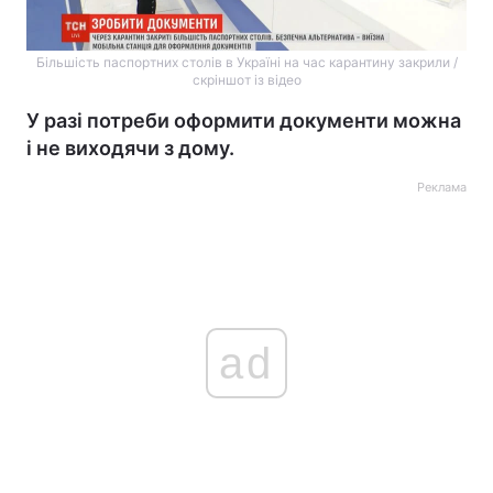
Більшість паспортних столів в Україні на час карантину закрили /
скріншот із відео
У разі потреби оформити документи можна
і не виходячи з дому.
Реклама
ad