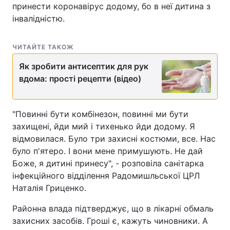
принести коронавірус додому, бо в неї дитина з
інвалідністю.
ЧИТАЙТЕ ТАКОЖ
Як зробити антисептик для рук
вдома: прості рецепти (відео)
"Повинні бути комбінезон, повинні ми бути
захищені, йди мий і тихенько йди додому. Я
відмовилася. Було три захисні костюми, все. Нас
було п'ятеро. І вони мене примушують. Не дай
Боже, я дитині принесу", - розповіла санітарка
інфекційного відділення Радомишльської ЦРЛ
Наталія Гриценко.
Районна влада підтверджує, що в лікарні обмаль
захисних засобів. Гроші є, кажуть чиновники. А