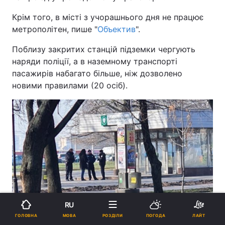
Крім того, в місті з учорашнього дня не працює
метрополітен, пише "
Объектив
".
Поблизу закритих станцій підземки чергують
наряди поліції, а в наземному транспорті
пасажирів набагато більше, ніж дозволено
новими правилами (20 осіб).
RU
МОВА
ГОЛОВНА
РОЗДІЛИ
ПОГОДА
ЛАЙТ