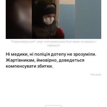
"Коронавірусний" жарт житомирським блогерам не вдався /
скріншот
Ні медики, ні поліція дотепу не зрозуміли.
Жартівникам, ймовірно, доведеться
компенсувати збитки.
Реклама