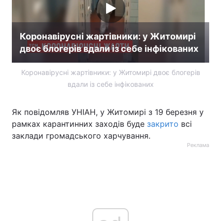
Коронавірусні жартівники: у Житомирі
двоє блогерів вдали із себе інфікованих
Коронавірусні жартівники: у Житомирі двоє блогерів
вдали із себе інфікованих
Як повідомляв УНІАН, у Житомирі з 19 березня у
рамках карантинних заходів буде
закрито
всі
заклади громадського харчування.
Реклама