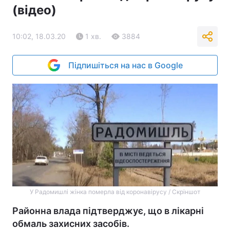
(відео)
10:02, 18.03.20
1 хв.
3884
Підпишіться на нас в Google
У Радомишлі жінка померла від коронавірусу / Скріншот
Районна влада підтверджує, що в лікарні
обмаль захисних засобів.