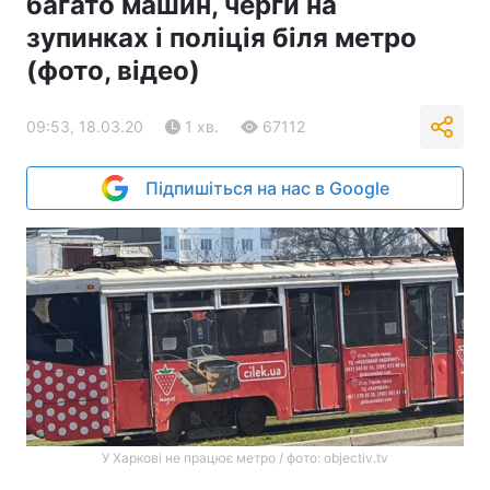
багато машин, черги на
зупинках і поліція біля метро
(фото, відео)
09:53, 18.03.20
1 хв.
67112
Підпишіться на нас в Google
У Харкові не працює метро / фото: objectiv.tv