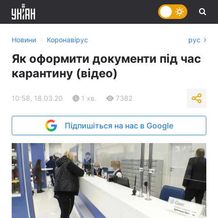
›
Новини
Коронавірус
рус
Як оформити документи під час
карантину (відео)
10:58, 18.03.20
1 хв.
7382
Підпишіться на нас в Google