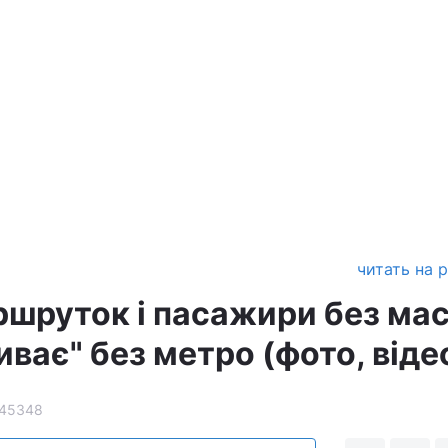
читать на 
ршруток і пасажири без мас
иває" без метро (фото, віде
45348