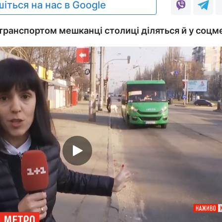
іться на нас в Google
 транспортом мешканці столиці діляться й у соцм