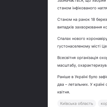
Зазначається, що хворий 
станом інфікованого нагл
Станом на ранок 18 берез
випадків захворювання к
Спалах нового коронавіру
густонаселеному місті Це
Всесвітня організація ох
масштабу, охарактеризув
Раніше в Україні було за
два – летальних. У країн
квітня.
Київська область
ко