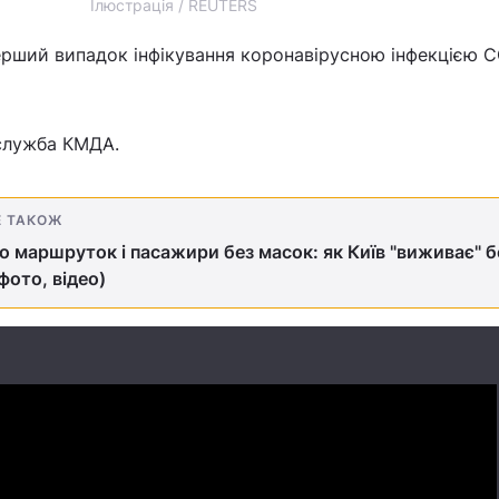
Ілюстрація / REUTERS
рший випадок інфікування коронавірусною інфекцією C
служба КМДА.
Е ТАКОЖ
о маршруток і пасажири без масок: як Київ "виживає" б
фото, відео)