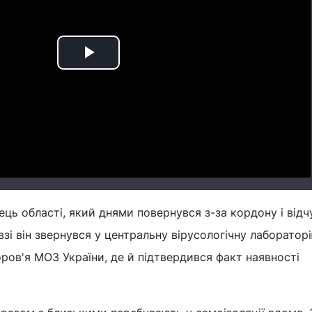
Play
Video
ь області, який днями повернувся з-за кордону і відч
взі він звернувся у центральну вірусологічну лаборатор
ов'я МОЗ України, де й підтвердився факт наявності