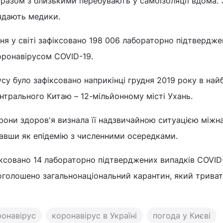
разом з близькими перебувають у самоізоляції вдома. 
ядають медики.
ня у світі зафіксовано 198 006 лабораторно підтвердж
оронавірусом COVID-19.
су було зафіксовано наприкінці грудня 2019 року в най
нтрального Китаю – 12-мільйонному місті Ухань.
орони здоров'я визнала її надзвичайною ситуацією між
авши як епідемію з численними осередками.
фіксовано 14 лабораторно підтверджених випадків COVID-
і оголошено загальнонаціональний карантин, який трива
ронавірус
коронавірус в Україні
погода у Києві