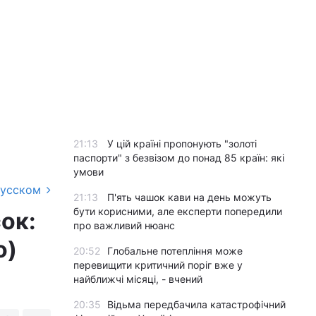
21:13
У цій країні пропонують "золоті
паспорти" з безвізом до понад 85 країн: які
умови
русском
21:13
П'ять чашок кави на день можуть
бути корисними, але експерти попередили
ок:
про важливий нюанс
о)
20:52
Глобальне потепління може
перевищити критичний поріг вже у
найближчі місяці, - вчений
20:35
Відьма передбачила катастрофічний