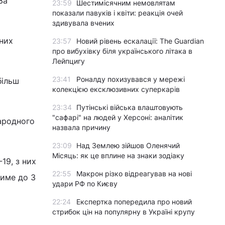
За
23:59
Шестимісячним немовлятам
показали павуків і квіти: реакція очей
здивувала вчених
ених
23:57
Новий рівень ескалації: The Guardian
про вибухівку біля українського літака в
Лейпцигу
23:41
Роналду похизувався у мережі
більш
колекцією ексклюзивних суперкарів
23:34
Путінські війська влаштовують
"сафарі" на людей у Херсоні: аналітик
народного
назвала причину
23:09
Над Землею зійшов Оленячий
Місяць: як це вплине на знаки зодіаку
19, з них
22:55
Макрон різко відреагував на нові
тиме до 3
удари РФ по Києву
22:24
Експертка попередила про новий
стрибок цін на популярну в Україні крупу