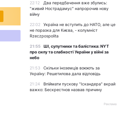
22:12
Два передбачення вже збулись:
"живий Нострадамус" напророчив нову
війну
22:02
Україна не вступить до НАТО, але це
не поразка для Києва, - колумніст
Rzeczpospolita
21:55
ШІ, супутники та балістика: NYT
про силу та слабкості України у війні за
небо
21:53
Скільки іноземців воюють за
Україну: Решетилова дала відповідь
21:24
Впіймати пускову "Іскандера" вкрай
важко: Бескрестнов назвав причину
Реклама