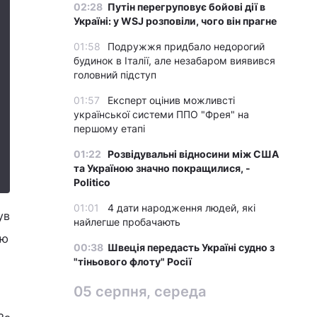
02:28
Путін перегруповує бойові дії в
Україні: у WSJ розповіли, чого він прагне
01:58
Подружжя придбало недорогий
будинок в Італії, але незабаром виявився
головний підступ
01:57
Експерт оцінив можливсті
української системи ППО "Фрея" на
першому етапі
01:22
Розвідувальні відносини між США
та Україною значно покращилися, -
Politico
01:01
4 дати народження людей, які
ув
найлегше пробачають
ію
00:38
Швеція передасть Україні судно з
"тіньового флоту" Росії
05 серпня, середа