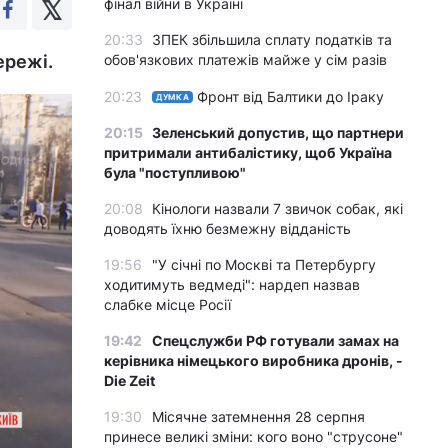
фінал війни в Україні
20:33
ЗПЕК збільшила сплату податків та
ережі.
обов'язкових платежів майже у сім разів
20:23
Фронт від Балтики до Іраку
ДУМКА
20:15
Зеленський допустив, що партнери
притримали антибалістику, щоб Україна
була "поступливою"
20:08
Кінологи назвали 7 звичок собак, які
доводять їхню безмежну відданість
19:56
"У січні по Москві та Петербургу
ходитимуть ведмеді": нардеп назвав
слабке місце Росії
19:42
Спецслужби РФ готували замах на
керівника німецького виробника дронів, -
Die Zeit
19:30
Місячне затемнення 28 серпня
принесе великі зміни: кого воно "струсоне"