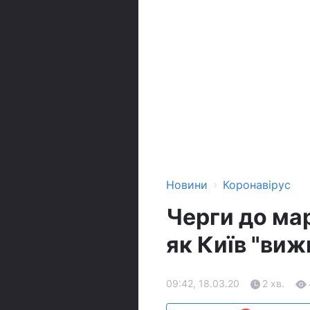
›
Новини
Коронавірус
Черги до ма
як Київ "виж
09:42, 18.03.20
2 хв.