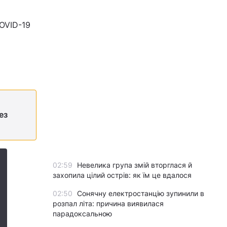
OVID-19
ез
02:59
Невелика група змій вторглася й
захопила цілий острів: як їм це вдалося
02:50
Сонячну електростанцію зупинили в
розпал літа: причина виявилася
парадоксальною