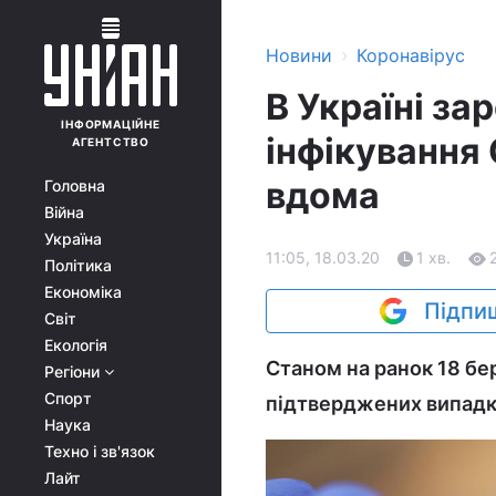
›
Новини
Коронавірус
В Україні з
ІНФОРМАЦІЙНЕ
інфікування
АГЕНТСТВО
вдома
Головна
Війна
Україна
11:05, 18.03.20
1 хв.
Політика
Економіка
Підпиш
Світ
Екологія
Станом на ранок 18 бе
Регіони
Спорт
підтверджених випадк
Наука
Техно і зв'язок
Лайт