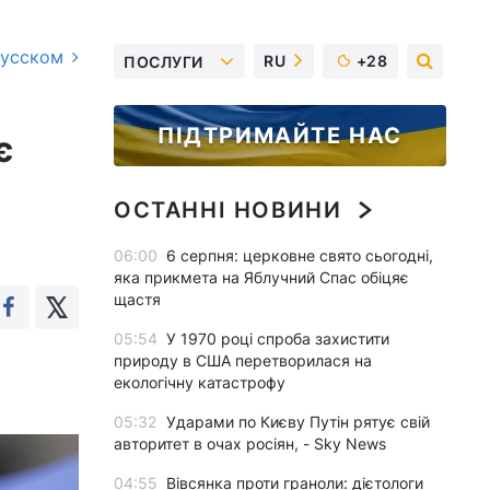
русском
RU
+28
ПОСЛУГИ
ПІДТРИМАЙТЕ НАС
є
ОСТАННІ НОВИНИ
06:00
6 серпня: церковне свято сьогодні,
яка прикмета на Яблучний Спас обіцяє
щастя
05:54
У 1970 році спроба захистити
природу в США перетворилася на
екологічну катастрофу
05:32
Ударами по Києву Путін рятує свій
авторитет в очах росіян, - Sky News
04:55
Вівсянка проти граноли: дієтологи