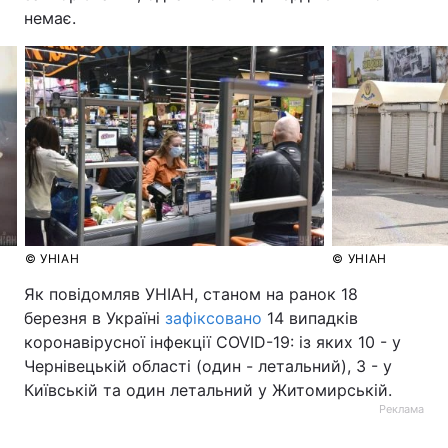
немає.
© УНІАН
© УНІАН
Як повідомляв УНІАН, станом на ранок 18
березня в Україні
зафіксовано
14 випадків
коронавірусної інфекції COVID-19: із яких 10 - у
Чернівецькій області (один - летальний), 3 - у
Київській та один летальний у Житомирській.
Реклама