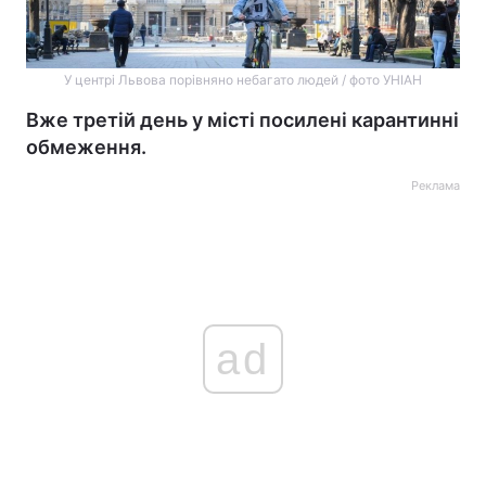
У центрі Львова порівняно небагато людей / фото УНІАН
Вже третій день у місті посилені карантинні
обмеження.
Реклама
ad