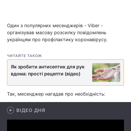
Один з популярних месенджерів - Viber -
Головна
Війна
організував масову розсилку повідомлень
Україна
Політика
українцям про профілактику коронавірусу.
Економіка
Світ
ЧИТАЙТЕ ТАКОЖ
Спорт
Наука
Як зробити антисептик для рук
вдома: прості рецепти (відео)
Техно і зв'язок
Лайт
Зброя
Інциденти
Так, месенджер нагадав про необхідність:
Здоров'я
Туризм
ВІДЕО ДНЯ
Цікавинки
Погода
Екологія
Регіони