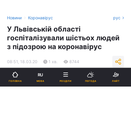
›
Новини
Коронавірус
рус
У Львівській області
госпіталізували шістьох людей
з підозрою на коронавірус
08:51, 18.03.20
1 хв.
8744
RU
Підпишіться на нас в Google
МОВА
ГОЛОВНА
РОЗДІЛИ
ПОГОДА
ЛАЙТ