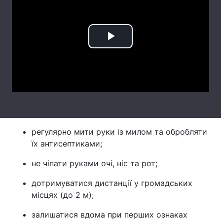
Лонгріди
Play
Відео з Youtube
Статті
Video
Інтерв'ю
Думки
Архів
Вакансії
Контакти
регулярно мити руки із милом та обробляти
Послуги
їх антисептиками;
не чіпати руками очі, ніс та рот;
дотримуватися дистанції у громадських
місцях (до 2 м);
залишатися вдома при перших ознаках