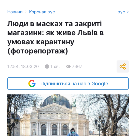
›
Новини
Коронавірус
рус
Люди в масках та закриті
магазини: як живе Львів в
умовах карантину
(фоторепортаж)
12:54, 18.03.20
1 хв.
7667
Підпишіться на нас в Google