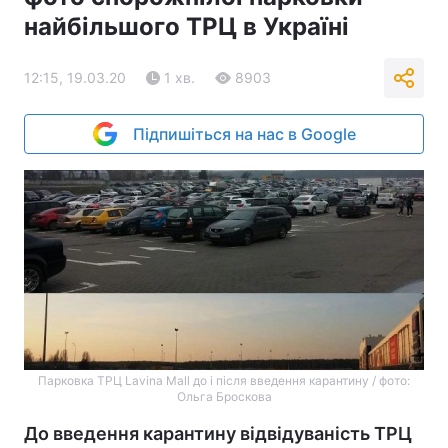
найбільшого ТРЦ в Україні
12:15, 19.03.20
1 хв.
8903
Підпишіться на нас в Google
Парковка ТРЦ Lavina Mall до і після введення карантину / фото:
Ольга Броскова
До введення карантину відвідуваність ТРЦ