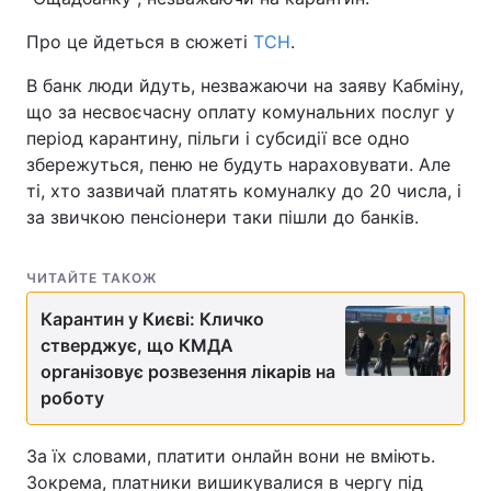
Лонгріди
Про це йдеться в сюжеті
ТСН
.
В банк люди йдуть, незважаючи на заяву Кабміну,
Відео з Youtube
Статті
що за несвоєчасну оплату комунальних послуг у
період карантину, пільги і субсидії все одно
Інтерв'ю
Думки
збережуться, пеню не будуть нараховувати. Але
ті, хто зазвичай платять комуналку до 20 числа, і
Архів
Вакансії
за звичкою пенсіонери таки пішли до банків.
Контакти
ЧИТАЙТЕ ТАКОЖ
Послуги
Карантин у Києві: Кличко
стверджує, що КМДА
організовує розвезення лікарів на
роботу
За їх словами, платити онлайн вони не вміють.
Зокрема, платники вишикувалися в чергу під