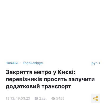
›
Новини
Коронавірус
рус
Закриття метро у Києві:
перевізників просять залучити
додатковий транспорт
13:13, 19.03.20
2 хв.
5450