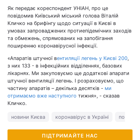
Як передає кореспондент УНІАН, про це
повідомив Київський міський голова Віталій
Кличко на брифінгу щодо ситуації в Києві в
умовах запроваджених протиепідемічних заходів
та обмежень, спрямованих на запобігання
поширенню коронавірусної інфекції.
«Апаратів штучної в
ентиляції легень у Києві 200
,
з них 133 - в інфекційних відділеннях, базових
лікарнях. Ми закуповуємо ще додаткові апарати
штучної вентиляції легень. І розраховуємо, що
частину апаратів – декілька десятків -
ми
отримаємо вже наступного
тижня», - сказав
Кличко.
новини Києва
коронавірус в Україні
погода у
ПІДТРИМАЙТЕ НАС