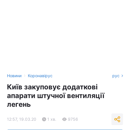
›
Новини
Коронавірус
рус
Київ закуповує додаткові
апарати штучної вентиляції
легень
12:57, 19.03.20
1 хв.
9756