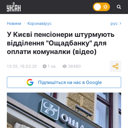
›
Новини
Коронавірус
рус
У Києві пенсіонери штурмують
відділення "Ощадбанку" для
оплати комуналки (відео)
13:35, 19.03.20
1 хв.
38480
Підпишіться на нас в Google