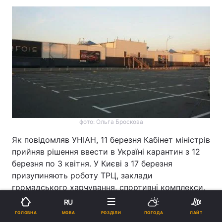
фото: Ольга Броскова
Як повідомляв УНІАН, 11 березня Кабінет міністрів
прийняв рішення ввести в Україні карантин з 12
березня по 3 квітня. У Києві з 17 березня
призупиняють роботу ТРЦ, заклади
громадського харчування, спортивні комплекси,
заклади побутового обслуговування та ін.
RU
МОВА
ГОЛОВНА
РОЗДІЛИ
ПОГОДА
ЛАЙТ
Київ
Карантин в Україні
погода у Києві