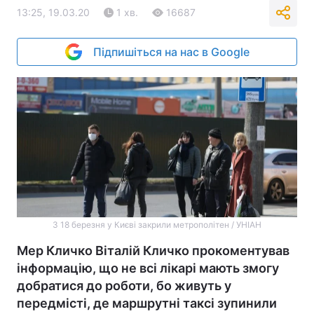
13:25, 19.03.20
1 хв.
16687
Підпишіться на нас в Google
З 18 березня у Києві закрили метрополітен / УНІАН
Мер Кличко Віталій Кличко прокоментував
інформацію, що не всі лікарі мають змогу
добратися до роботи, бо живуть у
передмісті, де маршрутні таксі зупинили