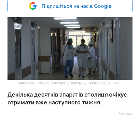
Підпишіться на нас в Google
Апаратів штучної вентиляції легень у Києві 200 \ УНИАН
Декілька десятків апаратів столиця очікує
отримати вже наступного тижня.
Реклама