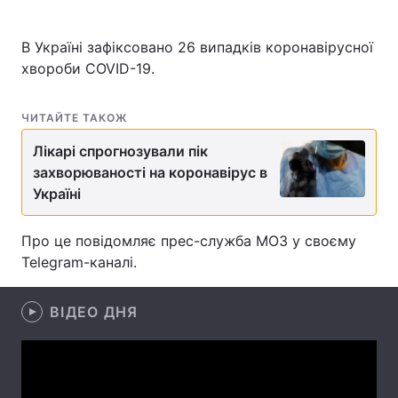
В Україні зафіксовано 26 випадків коронавірусної
хвороби COVID-19.
Головна
Війна
Україна
Політика
ЧИТАЙТЕ ТАКОЖ
Лікарі спрогнозували пік
Економіка
Світ
захворюваності на коронавірус в
Україні
Спорт
Наука
Техно і зв'язок
Лайт
Про це повідомляє прес-служба МОЗ у своєму
Telegram-каналі.
Зброя
Інциденти
Здоров'я
ВІДЕО ДНЯ
Туризм
Цікавинки
Погода
Екологія
Регіони