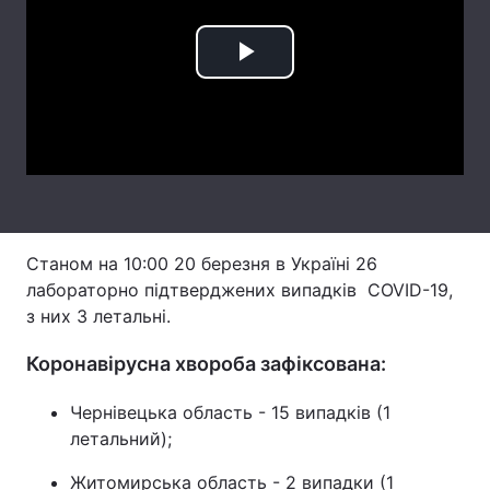
Лонгріди
Play
Відео з Youtube
Статті
Video
Інтерв'ю
Думки
Архів
Вакансії
Контакти
Станом на 10:00 20 березня в Україні 26
лабораторно підтверджених випадків COVID-19,
Послуги
з них 3 летальні.
Коронавірусна хвороба зафіксована:
Чернівецька область - 15 випадків (1
летальний);
Житомирська область - 2 випадки (1