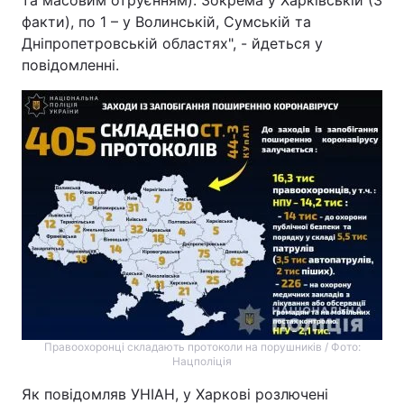
та масовим отруєнням). Зокрема у Харківській (3
факти), по 1 – у Волинській, Сумській та
Дніпропетровській областях", - йдеться у
повідомленні.
Правоохоронці складають протоколи на порушників / Фото:
Нацполіція
Як повідомляв УНІАН, у Харкові розлючені