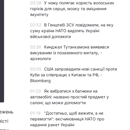
03:28
У чому полягає користь волоських
горіхів для серця, мозку та зміцнення
імунітету
02:52
В Генштабі ЗСУ повідомили, на яку
суму країни НАТО виділять Україні
військової допомоги
02:26
Кинджал Тутанхамона виявився
викуваним із позаземного металу, -
археологи
02:05
США запровадили нові санкції проти
Куби за співпрацю з Китаєм та РФ, -
Bloomberg
01:23
Як вибратися з багнюки на
автомобілі: названо простий предмет у
салоні, що може допомогти
межень
01:19
"Достатньо, щоб вижити, а не
перемогти": ексчиновниця НАТО про
істі
надання ракет Україні