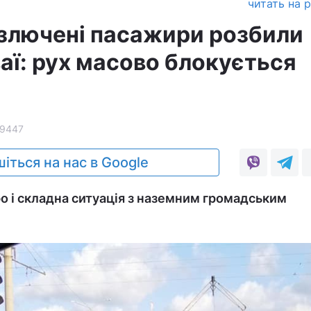
читать на 
озлючені пасажири розбили
аї: рух масово блокується
)
9447
іться на нас в Google
ро і складна ситуація з наземним громадським