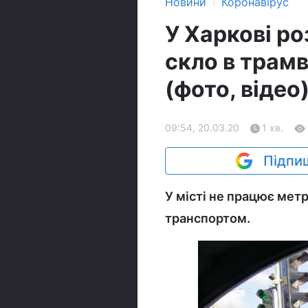
›
Новини
Коронавірус
У Харкові р
скло в трамв
(фото, відео
09:54, 20.03.20
1 хв.
Підпиш
У місті не працює мет
транспортом.