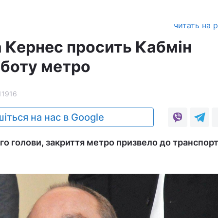
читать на 
 Кернес просить Кабмін
оботу метро
11916
іться на нас в Google
го голови, закриття метро призвело до транспор