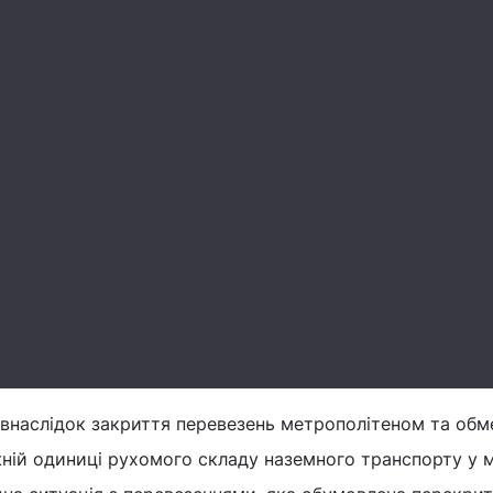
 внаслідок закриття перевезень метрополітеном та об
жній одиниці рухомого складу наземного транспорту у м