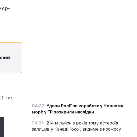
’єр-
овий
0 тис.
04:37
Удари Росії по кораблях у Чорному
морі: у FP розкрили наслідки
04:31
214 мільйонів років тому астероїд
залишив у Канаді "око", видиме з космосу