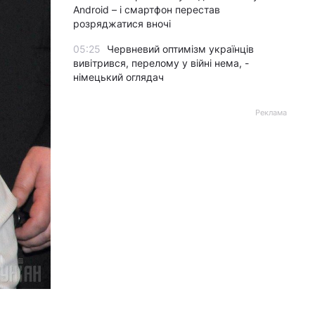
Android – і смартфон перестав
розряджатися вночі
05:25
Червневий оптимізм українців
вивітрився, перелому у війні нема, -
німецький оглядач
Реклама