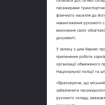
склалася достатньо скла
пасажирами транспортних
фізичного насилля до йог
навантаження рухомого ск
виконання своїх обов'язкі
документі.
У зв’язку з цим Кернес пр
припинення роботи харкі
організації обмеженого п
Національної поліції та ш
«Враховуючи, що міський
забезпечити пасажиропотік
рухомого складу, вважаєм