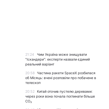
21:24
Чим Україна може знищувати
"Іскандери": експерти назвали єдиний
реальний варіант
20:58
Частина ракети SpaceX розбилася
об Місяць: вчені розповіли про побачене в
телескоп
20:52
Китай оточив пустелю деревами:
через роки вона почала поглинати більше
CO₂