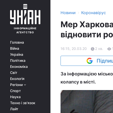
›
Новини
Коронавірус
Мер Харкова
ІНФОРМАЦІЙНЕ
відновити р
АГЕНТСТВО
Головна
Війна
16:15, 20.03.20
2 хв.
Україна
Підпиш
Політика
Економіка
Світ
За інформацією місько
Екологія
колапсу в місті.
Регіони
Спорт
Наука
Техно і зв'язок
Лайт