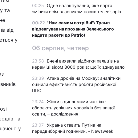
ттям
00:25
Одне налаштування, яке варто
у та
змінити всім власникам нових телевізорів
не
00:22
"Нам самим потрібні": Трамп
відреагував на прохання Зеленського
їв від
надати ракети до Patriot
деться у
06 серпня, четвер
23:58
Вчені виявили відбитки пальців на
кераміці віком 8000 років: що їх здивувало
ви
23:39
Атака дронів на Москву: аналітики
вників
оцінили ефективність роботи російської
ППО
23:24
Жінки з дипломами частіше
обирають успішних чоловіків без вищої
озі
освіти, – дослідження
одіїв та
23:07
Україна ставить Путіна на
начено у
передвиборчий годинник, - Newsweek