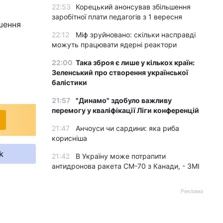
22:53
Корецький анонсував збільшення
заробітної плати педагогів з 1 вересня
шення
22:12
Міф зруйновано: скільки насправді
можуть працювати ядерні реактори
22:00
Така зброя є лише у кількох країн:
Зеленський про створення української
балістики
21:57
"Динамо" здобуло важливу
перемогу у кваліфікації Ліги конференцій
21:47
Анчоуси чи сардини: яка риба
корисніша
k
21:42
В Україну може потрапити
антидронова ракета CM-70 з Канади, - ЗМІ
Реклама