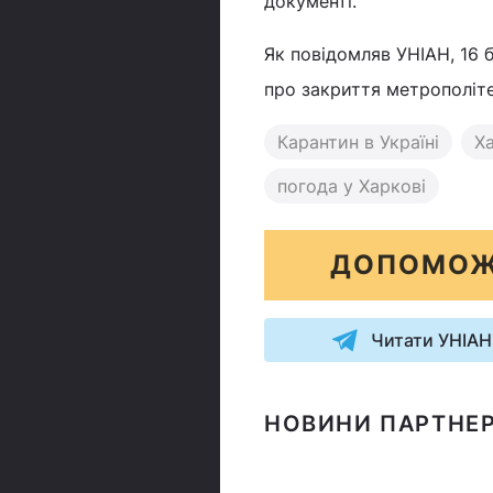
документі.
Як повідомляв УНІАН, 16 
про закриття метрополітен
Карантин в Україні
Ха
погода у Харкові
ДОПОМОЖ
Читати УНІАН
НОВИНИ ПАРТНЕР