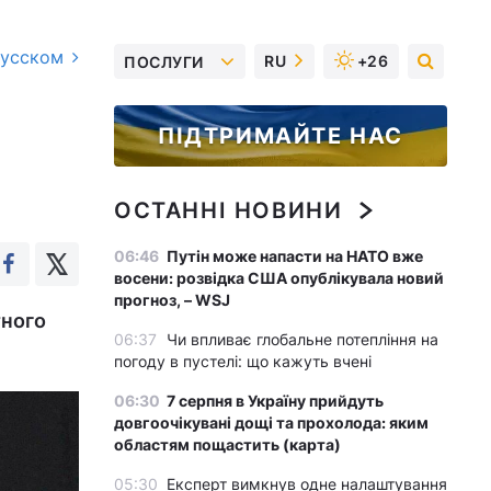
русском
RU
+26
ПОСЛУГИ
ПІДТРИМАЙТЕ НАС
ОСТАННІ НОВИНИ
06:46
Путін може напасти на НАТО вже
восени: розвідка США опублікувала новий
прогноз, – WSJ
тного
06:37
Чи впливає глобальне потепління на
погоду в пустелі: що кажуть вчені
06:30
7 серпня в Україну прийдуть
довгоочікувані дощі та прохолода: яким
областям пощастить (карта)
05:30
Експерт вимкнув одне налаштування