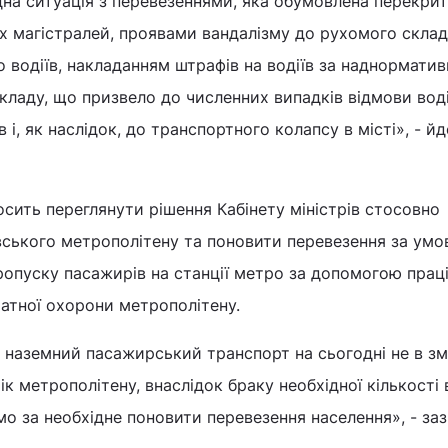
дна ситуація з перевезеннями, яка обумовлена перекри
 магістралей, проявами вандалізму до рухомого склад
о водіїв, накладанням штрафів на водіїв за наднорматив
ладу, що призвело до численних випадків відмови воді
в і, як наслідок, до транспортного колапсу в місті», - й
осить переглянути рішення Кабінету міністрів стосовно
вського метрополітену та поновити перевезення за умо
ропуску пасажирів на станції метро за допомогою праці
татної охорони метрополітену.
 наземний пасажирський транспорт на сьогодні не в зм
 метрополітену, внаслідок браку необхідної кількості в
о за необхідне поновити перевезення населення», - заз