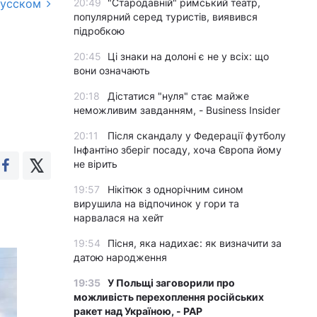
русском
20:49
"Стародавній" римський театр,
популярний серед туристів, виявився
підробкою
20:45
Ці знаки на долоні є не у всіх: що
вони означають
20:18
Дістатися "нуля" стає майже
неможливим завданням, - Business Insider
20:11
Після скандалу у Федерації футболу
Інфантіно зберіг посаду, хоча Європа йому
не вірить
19:57
Нікітюк з однорічним сином
вирушила на відпочинок у гори та
нарвалася на хейт
19:54
Пісня, яка надихає: як визначити за
датою народження
19:35
У Польщі заговорили про
можливість перехоплення російських
ракет над Україною, - PAP