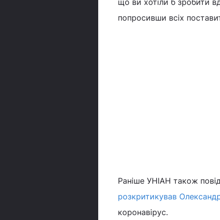
що ви хотіли б зробити в
попросивши всіх поставит
Раніше УНІАН також повід
розкритикував Олександр
коронавірус.