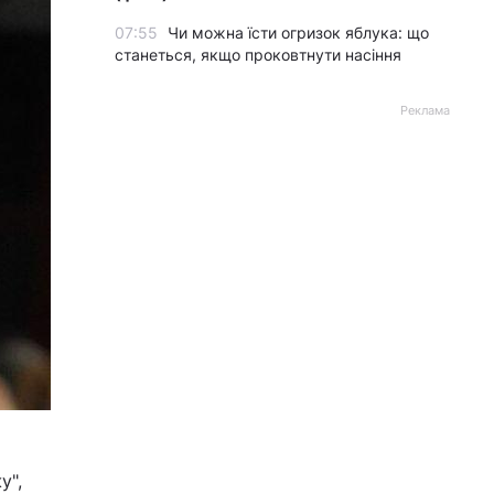
07:55
Чи можна їсти огризок яблука: що
станеться, якщо проковтнути насіння
Реклама
у",