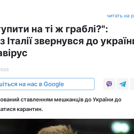
читать на 
упити на ті ж граблі?":
з Італії звернувся до україн
авірус
8505
іться на нас в Google
ований ставленням мешканців до України до
атися карантин.