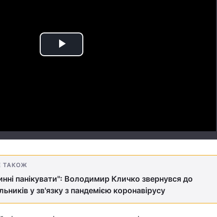
Play
Video
Е ТАКОЖ
инні панікувати": Володимир Кличко звернувся до
льників у зв'язку з пандемією коронавірусу