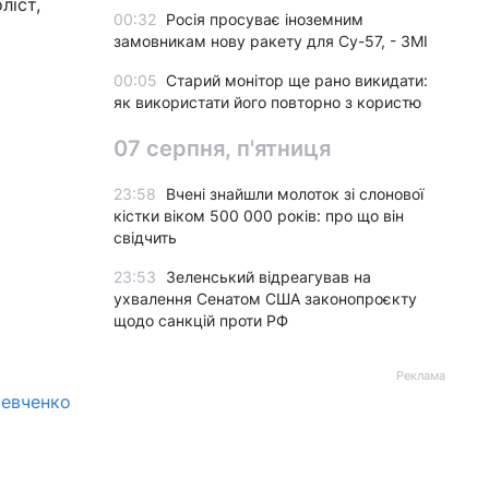
ліст,
00:32
Росія просуває іноземним
замовникам нову ракету для Су-57, - ЗМІ
00:05
Старий монітор ще рано викидати:
як використати його повторно з користю
07 серпня, п'ятниця
23:58
Вчені знайшли молоток зі слонової
кістки віком 500 000 років: про що він
свідчить
23:53
Зеленський відреагував на
ухвалення Сенатом США законопроєкту
щодо санкцій проти РФ
Реклама
Левченко