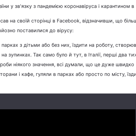
їни у зв'язку з пандемією коронавіруса і карантином в к
ав на своїй сторінці в Facebook, відзначивши, що біль
рйозно поставилися до вірусу:
 парках з дітьми або без них, їздити на роботу, створю
 на зупинках. Так само було й тут, в Італії, перші два ти
роби ніякого значення, всі думали, що це дуже швидко
торани і кафе, гуляли в парках або просто по місту, їзд