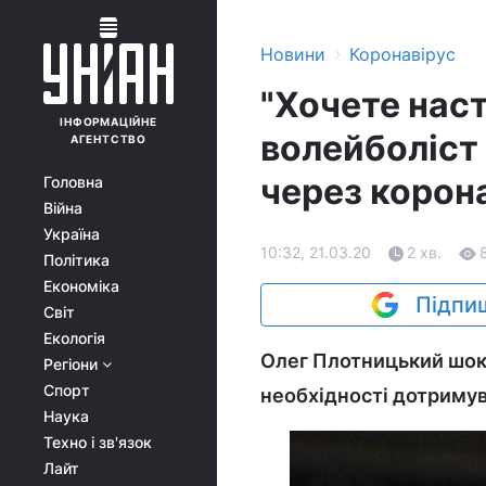
›
Новини
Коронавірус
"Хочете наст
ІНФОРМАЦІЙНЕ
волейболіст 
АГЕНТСТВО
через корон
Головна
Війна
Україна
10:32, 21.03.20
2 хв.
Політика
Економіка
Підпиш
Світ
Екологія
Олег Плотницький шок
Регіони
Спорт
необхідності дотримув
Наука
Техно і зв'язок
Лайт