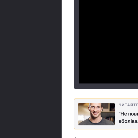
ЧИТАЙТ
"Не пов
вболіва