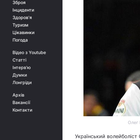
Зброя
Інциденти
Здоров'я
Туризм
Цікавинки
Погода
Відео з Youtube
Статті
Інтерв'ю
Думки
Лонгріди
Архів
Вакансії
Контакти
Олег 
Український волейболіст 