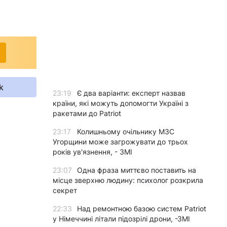
k
23:19
Є два варіанти: експерт назвав
країни, які можуть допомогти Україні з
ракетами до Patriot
23:17
Колишньому очільнику МЗС
Угорщини може загрожувати до трьох
років ув'язнення, - ЗМІ
23:07
Одна фраза миттєво поставить на
місце зверхню людину: психолог розкрила
секрет
22:33
Над ремонтною базою систем Patriot
у Німеччині літали підозрілі дрони, -ЗМІ