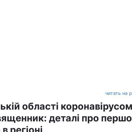
читать на 
ькій області коронавірусо
вященник: деталі про першо
 в регіоні