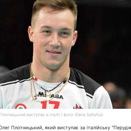
Плотницький виступає в Італії / фото: Elena Saltafusi
Олег Плотницький, який виступає за італійську "Перудж