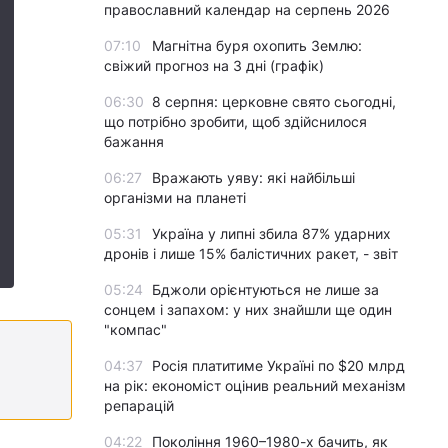
православний календар на серпень 2026
07:10
Магнітна буря охопить Землю:
свіжий прогноз на 3 дні (графік)
06:30
8 серпня: церковне свято сьогодні,
що потрібно зробити, щоб здійснилося
бажання
06:27
Вражають уяву: які найбільші
організми на планеті
05:31
Україна у липні збила 87% ударних
дронів і лише 15% балістичних ракет, - звіт
05:24
Бджоли орієнтуються не лише за
сонцем і запахом: у них знайшли ще один
"компас"
04:37
Росія платитиме Україні по $20 млрд
на рік: економіст оцінив реальний механізм
репарацій
04:22
Покоління 1960–1980-х бачить, як