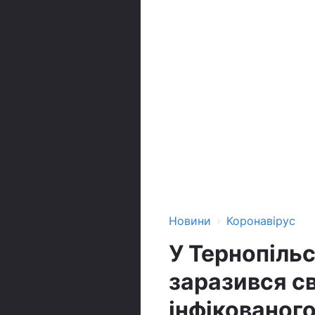
›
Новини
Коронавірус
У Тернопільс
заразився с
інфікованого