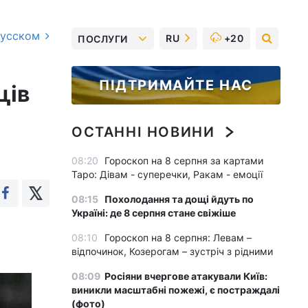
русском
RU
+20
ПОСЛУГИ
ПІДТРИМАЙТЕ НАС
ців
ОСТАННІ НОВИНИ
08:20
Гороскоп на 8 серпня за картами
Таро: Дівам - суперечки, Ракам - емоції
08:15
Похолодання та дощі йдуть по
Україні: де 8 серпня стане свіжіше
08:10
Гороскоп на 8 серпня: Левам –
відпочинок, Козерогам – зустріч з рідними
08:09
Росіяни вчергове атакували Київ:
виникли масштабні пожежі, є постраждалі
(фото)