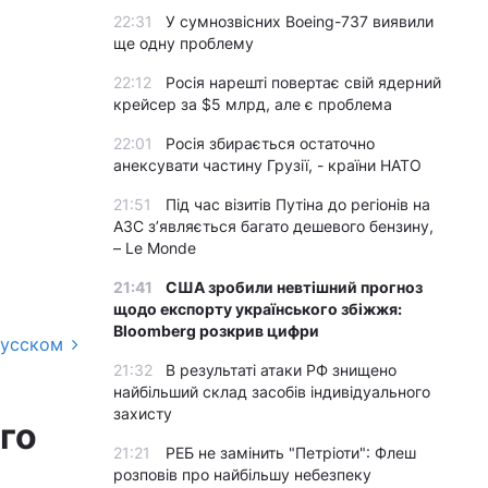
22:31
У сумнозвісних Boeing-737 виявили
ще одну проблему
22:12
Росія нарешті повертає свій ядерний
крейсер за $5 млрд, але є проблема
22:01
Росія збирається остаточно
анексувати частину Грузії, - країни НАТО
21:51
Під час візитів Путіна до регіонів на
АЗС з’являється багато дешевого бензину,
– Le Monde
21:41
США зробили невтішний прогноз
щодо експорту українського збіжжя:
Bloomberg розкрив цифри
русском
21:32
В результаті атаки РФ знищено
м
найбільший склад засобів індивідуального
захисту
го
21:21
РЕБ не замінить "Петріоти": Флеш
розповів про найбільшу небезпеку