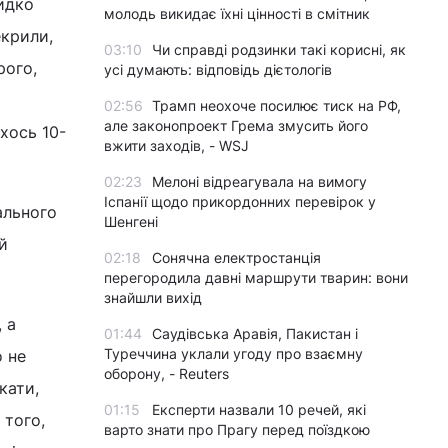
видко
молодь викидає їхні цінності в смітник
екрили,
03:10
Чи справді родзинки такі корисні, як
рого,
усі думають: відповідь дієтологів
02:56
Трамп неохоче посилює тиск на РФ,
але законопроект Грема змусить його
хось 10-
вжити заходів, - WSJ
02:23
Мелоні відреагувала на вимогу
Іспанії щодо прикордонних перевірок у
ального
Шенгені
й
02:18
Сонячна електростанція
перегородила давні маршрути тварин: вони
знайшли вихід
 а
01:44
Саудівська Аравія, Пакистан і
Туреччина уклали угоду про взаємну
о не
оборону, - Reuters
кати,
01:15
Експерти назвали 10 речей, які
 того,
варто знати про Прагу перед поїздкою