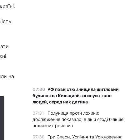
раїні.
шість
вати
жні.
или на
07:36
РФ повністю знищила житловий
будинок на Київщині: загинуло троє
людей, серед них дитина
07:31
Полуниця проти лохини:
дослідження показало, в якій ягоді більше
поживних речовин
07:30
Три Спаси, Успіння та Усікновення: