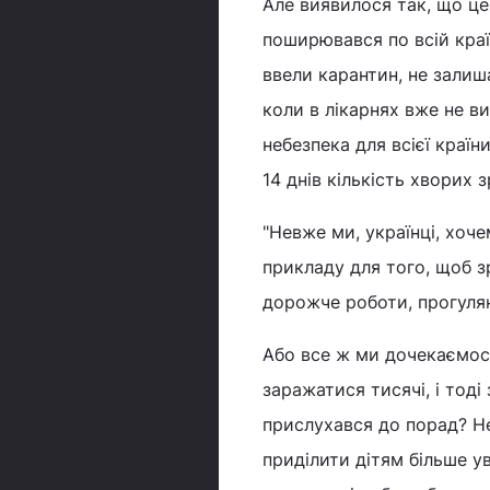
Але виявилося так, що це
поширювався по всій країні
ввели карантин, не залиш
коли в лікарнях вже не в
небезпека для всієї країн
14 днів кількість хворих 
"Невже ми, українці, хоч
прикладу для того, щоб 
дорожче роботи, прогулян
Або все ж ми дочекаємося
заражатися тисячі, і тоді
прислухався до порад? Не
приділити дітям більше у