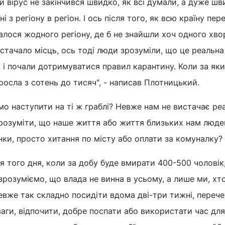
й вірус не закінчився швидко, як всі думали, а дуже ш
 з регіону в регіон. І ось після того, як всю країну пер
алося жодного регіону, де б не знайшли хоч одного хво
истачало місць, ось тоді люди зрозуміли, що це реальна
и і почали дотримуватися правил карантину. Коли за яки
зросла з сотень до тисяч", - написав Плотницький.
емо наступити на ті ж граблі? Невже нам не вистачає ре
зрозуміти, що наше життя або життя близьких нам люде
ки, просто хитання по місту або оплати за комуналку?
 того дня, коли за добу буде вмирати 400-500 чоловік,
 зрозуміємо, що влада не винна в усьому, а лише ми, хт
вже так складно посидіти вдома дві-три тижні, перече
ваги, відпочити, добре поспати або використати час для