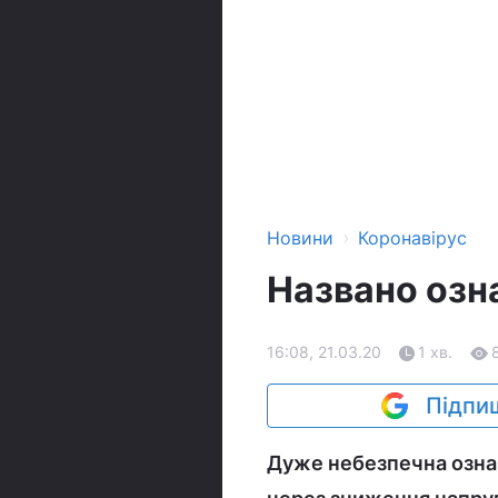
›
Новини
Коронавірус
Названо озн
16:08, 21.03.20
1 хв.
Підпиш
Дуже небезпечна озна