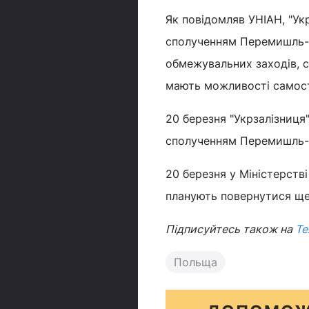
Як повідомляв УНІАН, "Ук
сполученням Перемишль-Ки
обмежувальних заходів, 
мають можливості самост
20 березня "Укрзалізниця"
сполученням Перемишль-Ки
20 березня у Міністерств
планують повернутися ще
Підписуйтесь також на
Те
Польща