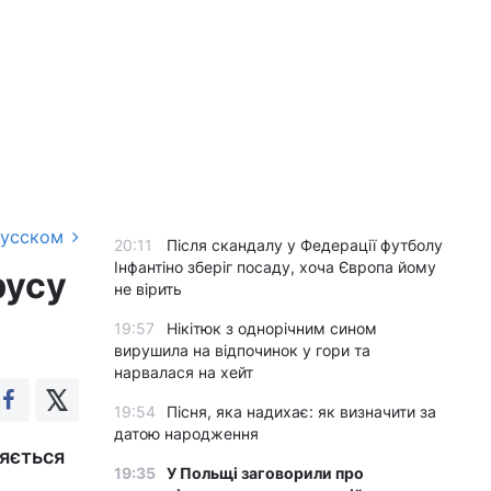
русском
20:11
Після скандалу у Федерації футболу
Інфантіно зберіг посаду, хоча Європа йому
русу
не вірить
19:57
Нікітюк з однорічним сином
вирушила на відпочинок у гори та
нарвалася на хейт
19:54
Пісня, яка надихає: як визначити за
датою народження
яється
19:35
У Польщі заговорили про