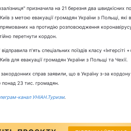
рзалізниця" призначила на 21 березня два швидкісних по
їв з метою евакуації громадян України з Польщі, які 
спрямованих на протидію розповсюдження коронавірусу
ійно перетнути кордон.
 відправила п'ять спеціальних поїздів класу «Інтерсіті +
їв для евакуації громадян України з Польщі та Чехії.
і закордонних справ заявили, що в Україну з-за кордону
 понад 23 тис. громадян.
леграм-канал УНІАН.Туризм
.