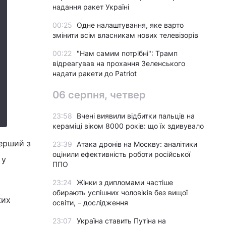
надання ракет Україні
00:25
Одне налаштування, яке варто
змінити всім власникам нових телевізорів
00:22
"Нам самим потрібні": Трамп
відреагував на прохання Зеленського
надати ракети до Patriot
06 серпня, четвер
23:58
Вчені виявили відбитки пальців на
кераміці віком 8000 років: що їх здивувало
ерший з
23:39
Атака дронів на Москву: аналітики
оцінили ефективність роботи російської
 у
ППО
23:24
Жінки з дипломами частіше
обирають успішних чоловіків без вищої
ких
освіти, – дослідження
23:07
Україна ставить Путіна на