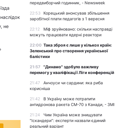
передвиборчий годинник, - Newsweek
їзда
22:53
Корецький анонсував збільшення
внаслідок
заробітної плати педагогів з 1 вересня
, не
22:12
Міф зруйновано: скільки насправді
можуть працювати ядерні реактори
22:00
Така зброя є лише у кількох країн:
»
Зеленський про створення української
балістики
21:57
"Динамо" здобуло важливу
перемогу у кваліфікації Ліги конференцій
21:47
Анчоуси чи сардини: яка риба
корисніша
21:42
В Україну може потрапити
антидронова ракета CM-70 з Канади, - ЗМІ
21:24
Чим Україна може знищувати
"Іскандери": експерти назвали єдиний
реальний варіант