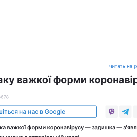
читать на 
аку важкої форми коронаві
8678
іться на нас в Google
ка важкої форми коронавірусу — задишка — з'явл