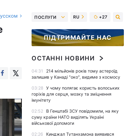
русском
RU
+27
ПОСЛУГИ
е
ПІДТРИМАЙТЕ НАС
ОСТАННІ НОВИНИ
04:31
214 мільйонів років тому астероїд
залишив у Канаді "око", видиме з космосу
03:28
У чому полягає користь волоських
горіхів для серця, мозку та зміцнення
імунітету
02:52
В Генштабі ЗСУ повідомили, на яку
суму країни НАТО виділять Україні
військової допомоги
02:26
Кинджал Тутанхамона виявився