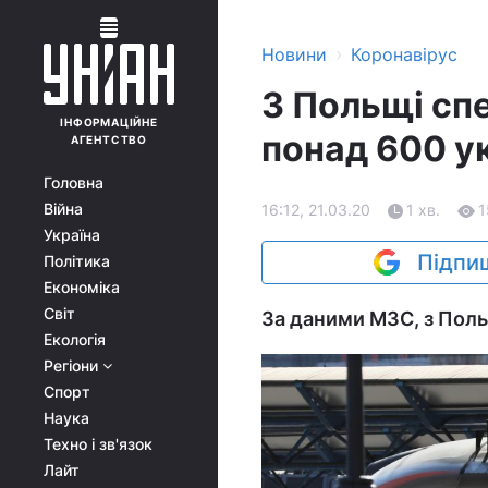
›
Новини
Коронавірус
З Польщі сп
ІНФОРМАЦІЙНЕ
понад 600 у
АГЕНТСТВО
Головна
Війна
16:12, 21.03.20
1 хв.
1
Україна
Підпиш
Політика
Економіка
Світ
За даними МЗС, з Польщ
Екологія
Регіони
Спорт
Наука
Техно і зв'язок
Лайт