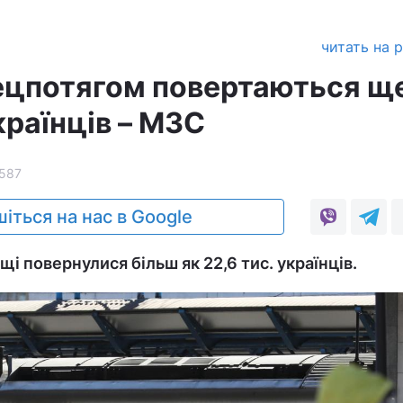
читать на 
ецпотягом повертаються щ
країнців – МЗС
587
іться на нас в Google
і повернулися більш як 22,6 тис. українців.