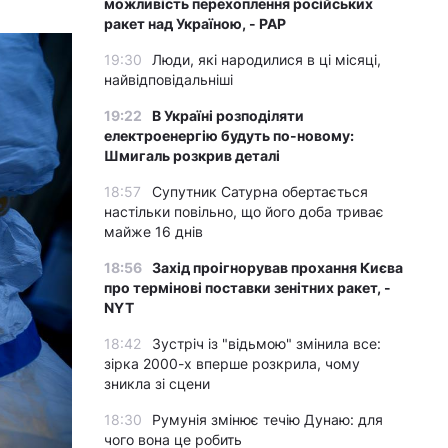
можливість перехоплення російських
ракет над Україною, - PAP
19:30
Люди, які народилися в ці місяці,
найвідповідальніші
19:22
В Україні розподіляти
електроенергію будуть по-новому:
Шмигаль розкрив деталі
18:57
Супутник Сатурна обертається
настільки повільно, що його доба триває
майже 16 днів
18:56
Захід проігнорував прохання Києва
про термінові поставки зенітних ракет, -
NYT
18:42
Зустріч із "відьмою" змінила все:
зірка 2000-х вперше розкрила, чому
зникла зі сцени
18:30
Румунія змінює течію Дунаю: для
чого вона це робить