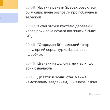
20:58
Частина ракети SpaceX розбилася
об Місяць: вчені розповіли про побачене в
телескоп
k
20:52
Китай оточив пустелю деревами:
через роки вона почала поглинати більше
CO₂
20:49
"Стародавній" римський театр,
популярний серед туристів, виявився
підробкою
20:45
Ці знаки на долоні є не у всіх: що
вони означають
20:18
Дістатися "нуля" стає майже
неможливим завданням, - Business Insider
Реклама