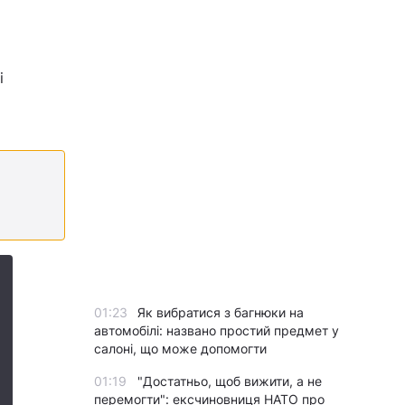
і
01:23
Як вибратися з багнюки на
автомобілі: названо простий предмет у
салоні, що може допомогти
01:19
"Достатньо, щоб вижити, а не
перемогти": ексчиновниця НАТО про