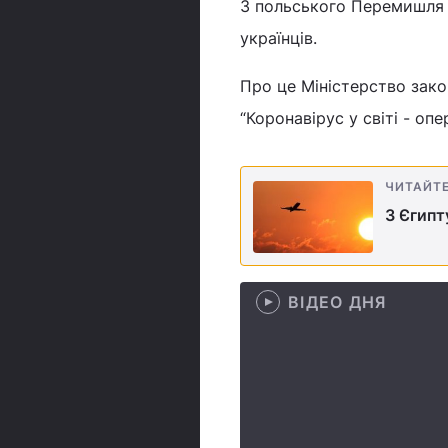
З польського Перемишля 
українців.
Про це Міністерство зако
“Коронавірус у світі - оп
ЧИТАЙТ
З Єгипт
ВІДЕО ДНЯ