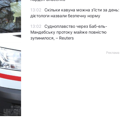
13:02
Скільки кавуна можна з’їсти за день:
дієтологи назвали безпечну норму
13:02
Судноплавство через Баб-ель-
Мандебську протоку майже повністю
зупинилося, – Reuters
Реклама