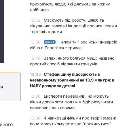
приховують люди, які дякують за кожну
дрібницю
12:52
Маскують під роботу, шлюб та
лікування: голова Нацполіції про нові схеми
торгівлі людьми
12:50
"Непомітні" російські диверсії:
ДУМКА
війна в Європі вже триває
12:44
Запах, якого бояться миші: названо
простий спосіб відлякати гризунів
12:35
Стефанішину підозрюють в
незаконному збагаченні на 13,9 млн грн: в
НАБУ розкрили деталі
ня
12:30
Експерти перевірили, чи можуть
кішки допомогти людям у біді: результати
виявилися жахливими
12:30
4 найкращі фільми про теорії змови:
вони можуть змусити вас "прокинутися"
айного