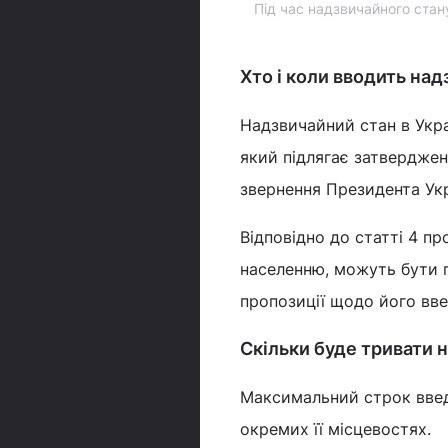
Під час надзвичайного стан
Хто і коли вводить на
Надзвичайний стан в Укра
який підлягає затвердже
звернення Президента Укр
Відповідно до статті 4 пр
населенню, можуть бути 
пропозиції щодо його вве
Скільки буде тривати 
Максимальний строк введе
окремих її місцевостях.