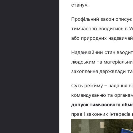
стану».
Профільний закон описує
тимчасово вводитись в Ук
або природних надзвичай
Надвичайний стан вводить
людським та матеріальни
захоплення держвлади та 
Суть режиму – надання в
командуванню та органа
допуск тимчасового обм
прав і законних інтересів