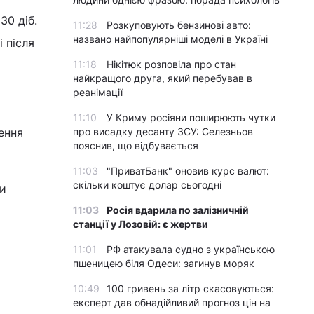
30 діб.
11:28
Розкуповують бензинові авто:
названо найпопулярніші моделі в Україні
 після
11:18
Нікітюк розповіла про стан
найкращого друга, який перебував в
реанімації
11:10
У Криму росіяни поширюють чутки
про висадку десанту ЗСУ: Селезньов
ення
пояснив, що відбувається
11:03
"ПриватБанк" оновив курс валют:
скільки коштує долар сьогодні
ди
11:03
Росія вдарила по залізничній
станції у Лозовій: є жертви
11:01
РФ атакувала судно з українською
пшеницею біля Одеси: загинув моряк
10:49
100 гривень за літр скасовуються:
експерт дав обнадійливий прогноз цін на