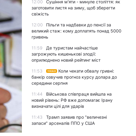
12:00
Сушіння м'яти - минуле століття: як
заготовити листя на зиму, щоб зберегти
свіжість
12:00
Пільги та надбавки до пенсії за
великий стаж: кому доплатять понад 5000
гривень
11:59
Де туристам найчастіше
загрожують кишенькові злодії:
оприлюднено новий рейтинг міст
11:53
Коли чекати обвалу гривні:
УНІАН
банкір озвучив прогноз курсу долара до
середини серпня
11:44
Військова співпраця вийшла на
новий рівень: РФ вже допомагає Ірану
визначати цілі для ударів
11:43
Трамп заявив про "величезні
запаси" арсеналів ППО у США