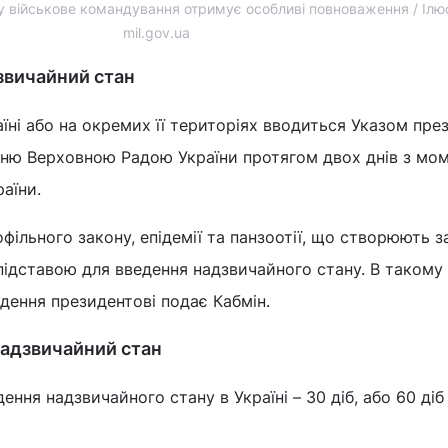
у військове командування отримує особливі повноваження / Ілюс
mil.gov.ua
дзвичайний стан
їні або на окремих її територіях вводиться Указом пре
нню Верховною Радою України протягом двох днів з мо
аїни.
офільного закону, епідемії та панзоотії, що створюють з
підставою для введення надзвичайного стану. В такому
дення президентові подає Кабмін.
надзвичайний стан
ння надзвичайного стану в Україні – 30 діб, або 60 діб