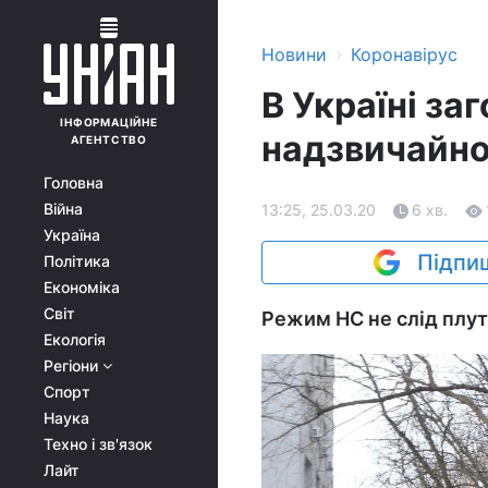
›
Новини
Коронавірус
В Україні за
ІНФОРМАЦІЙНЕ
надзвичайног
АГЕНТСТВО
Головна
Війна
13:25, 25.03.20
6 хв.
Україна
Підпиш
Політика
Економіка
Світ
Режим НС не слід плут
Екологія
Регіони
Спорт
Наука
Техно і зв'язок
Лайт