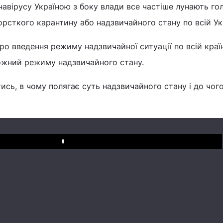
онавірусу Україною з боку влади все частіше лунають го
сткого карантину або надзвичайного стану по всій Укр
ро введення режиму надзвичайної ситуації по всій країн
ожний режиму надзвичайного стану.
ись, в чому полягає суть надзвичайного стану і до чог
Play