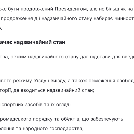
оже бути продовжений Президентом, але не більш як на 
продовження дії надзвичайного стану набирає чинності
.
ачає надзвичайний стан
тва, режим надзвичайного стану дає підстави для введ
вого режиму в’їзду і виїзду, а також обмеження свобо
торії, де вводиться надзвичайний стан;
спортних засобів та їх огляд;
ромадського порядку та об’єктів, що забезпечують
елення та народного господарства;