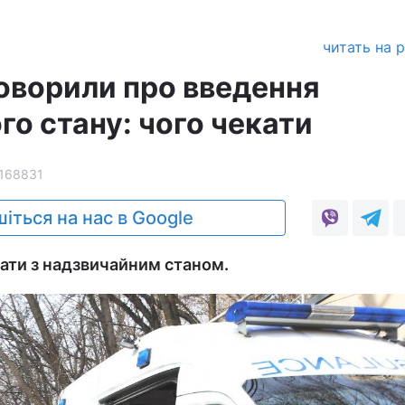
читать на 
говорили про введення
о стану: чого чекати
168831
іться на нас в Google
ати з надзвичайним станом.