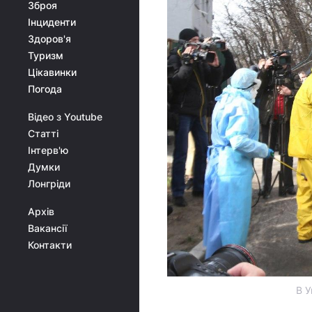
Зброя
Інциденти
Здоров'я
Туризм
Цікавинки
Погода
Відео з Youtube
Статті
Інтерв'ю
Думки
Лонгріди
Архів
Вакансії
Контакти
В У