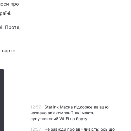
лоси про
аїні.
і. Проте,
о варто
12:57
Starlink Маска підкорює авіацію:
названо авіакомпанії, які мають
супутниковий Wi-Fi на борту
12:57
Не завжди про ввічливість: ось що