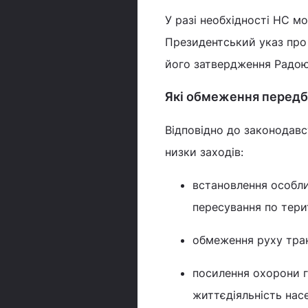
У разі необхідності НС м
Президентський указ про 
його затвердження Радою
Які обмеження передб
Відповідно до законодавс
низки заходів:
встановлення особли
пересування по тери
обмеження руху тран
посилення охорони г
життєдіяльність нас