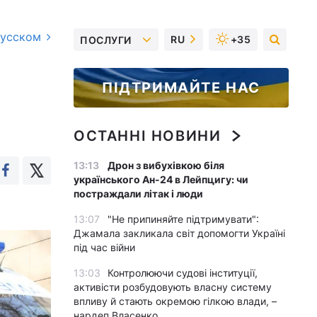
русском
RU
+35
ПОСЛУГИ
ПІДТРИМАЙТЕ НАС
ОСТАННІ НОВИНИ
13:13
Дрон з вибухівкою біля
українського Ан-24 в Лейпцигу: чи
постраждали літак і люди
13:07
"Не припиняйте підтримувати":
Джамала закликала світ допомогти Україні
під час війни
13:03
Контролюючи судові інституції,
активісти розбудовують власну систему
впливу й стають окремою гілкою влади, –
нардеп Власенко