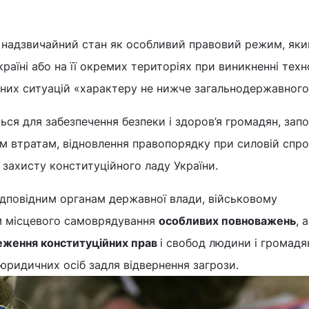
 надзвичайний стан як особливий правовий режим, як
раїні або на її окремих територіях при виникненні тех
них ситуацій «характеру не нижче загальнодержавного 
ся для забезпечення безпеки і здоров’я громадян, запо
м втратам, відновлення правопорядку при силовій спро
захисту конституційного ладу України.
ідповідним органам державної влади, військовому
м місцевого самоврядування
особливих повноважень
, 
еження конституційних прав
і свобод людини і громадя
 юридичних осіб задля відвернення загрози.