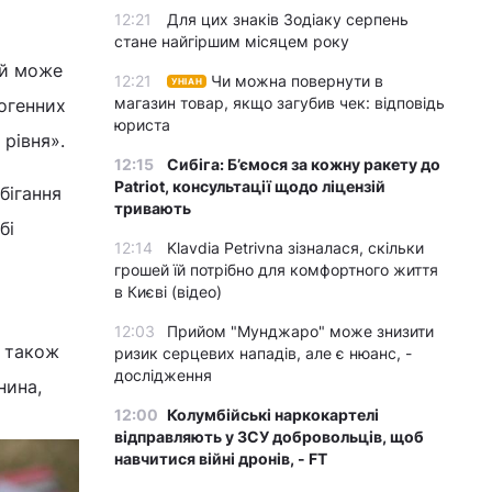
12:21
Для цих знаків Зодіаку серпень
стане найгіршим місяцем року
ий може
12:21
Чи можна повернути в
УНІАН
магазин товар, якщо загубив чек: відповідь
ногенних
юриста
рівня».
12:15
Сибіга: Б’ємося за кожну ракету до
Patriot, консультації щодо ліцензій
бігання
тривають
бі
12:14
Klavdia Petrivna зізналася, скільки
грошей їй потрібно для комфортного життя
в Києві (відео)
12:03
Прийом "Мунджаро" може знизити
а також
ризик серцевих нападів, але є нюанс, -
дослідження
нина,
12:00
Колумбійські наркокартелі
відправляють у ЗСУ добровольців, щоб
навчитися війні дронів, - FT