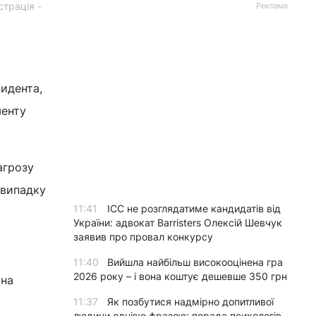
трація -
Реклама
зидента,
менту
агрозу
 випадку
11:41
ICC не розглядатиме кандидатів від
України: адвокат Barristers Олексій Шевчук
заявив про провал конкурсу
11:40
Вийшла найбільш високооцінена гра
2026 року – і вона коштує дешевше 350 грн
 на
11:37
Як позбутися надмірно допитливої
людини однією фразою: порада психологів