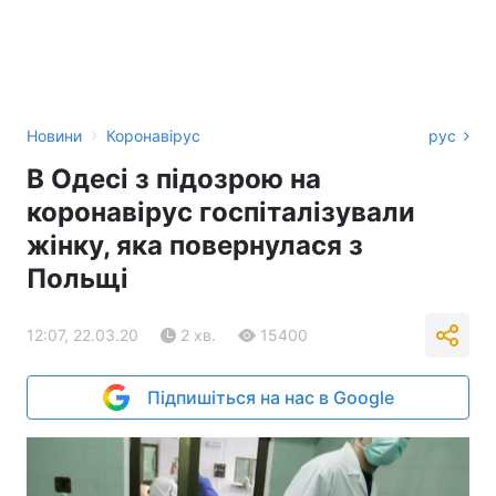
›
Новини
Коронавірус
рус
В Одесі з підозрою на
коронавірус госпіталізували
жінку, яка повернулася з
Польщі
12:07, 22.03.20
2 хв.
15400
Підпишіться на нас в Google