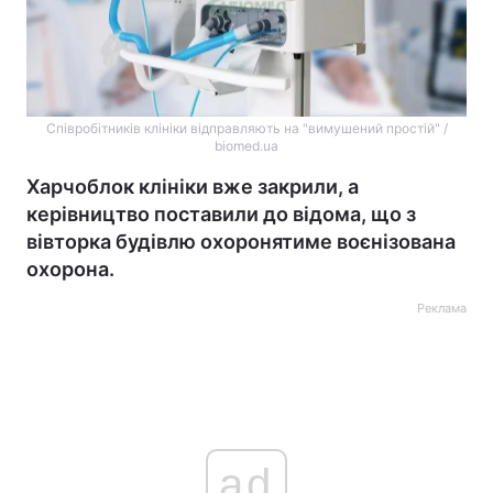
Співробітників клініки відправляють на "вимушений простій" /
biomed.ua
Харчоблок клініки вже закрили, а
керівництво поставили до відома, що з
вівторка будівлю охоронятиме воєнізована
охорона.
Реклама
ad