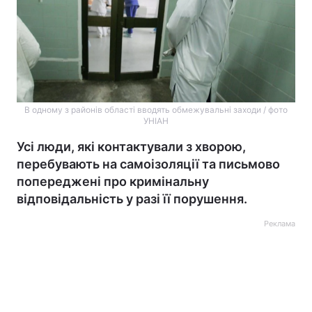
В одному з районів області вводять обмежувальні заходи / фото
УНІАН
Усі люди, які контактували з хворою,
перебувають на самоізоляції та письмово
попереджені про кримінальну
відповідальність у разі її порушення.
Реклама