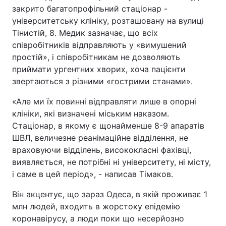
закрито багатопрофільний стаціонар -
Тема оформлення
університетську клініку, розташовану на вулиці
Тінистій, 8. Медик зазначає, що всіх
співробітників відправляють у «вимушений
простій», і співробітникам не дозволяють
приймати ургентних хворих, хоча пацієнти
звертаються з різними «гострими станами».
«Але ми їх повинні відправляти лише в опорні
клініки, які визначені міським наказом.
Стаціонар, в якому є щонайменше 8-9 апаратів
ШВЛ, величезне реанімаційне відділення, не
враховуючи відділень, висококласні фахівці,
виявляється, не потрібні ні університету, ні місту,
і саме в цей період», - написав Тімаков.
Він акцентує, що зараз Одеса, в якій проживає 1
млн людей, входить в жорстоку епідемію
коронавірусу, а люди поки що несерйозно