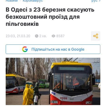
›
Новини
Коронавірус
рус
В Одесі з 23 березня скасують
безкоштовний проїзд для
пільговиків
23:03, 21.03.20
2 хв.
8587
Підпишіться на нас в Google