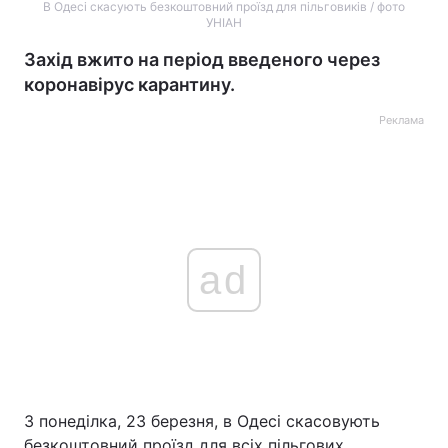
В Одесі скасують безкоштовний проїзд для пільговиків / фото
УНІАН
Захід вжито на період введеного через
коронавірус карантину.
Реклама
ad
З понеділка, 23 березня, в Одесі скасовують
безкоштовний проїзд для всіх пільгових