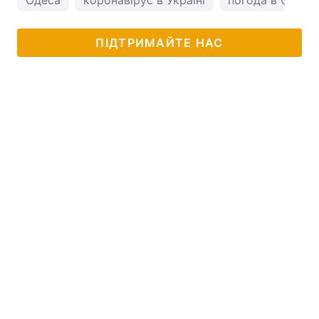
Одеса
коронавірус в Україні
погода в Одесі
ПІДТРИМАЙТЕ НАС