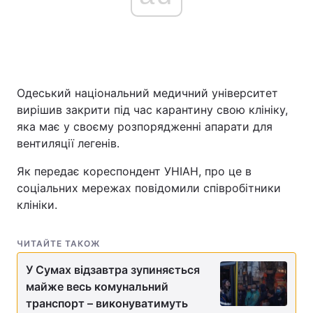
Головна
Війна
Україна
Політика
Одеський національний медичний університет
вирішив закрити під час карантину свою клініку,
Економіка
Світ
яка має у своєму розпорядженні апарати для
вентиляції легенів.
Спорт
Наука
Як передає кореспондент УНІАН, про це в
Техно і зв'язок
Лайт
соціальних мережах повідомили співробітники
клініки.
Зброя
Інциденти
ЧИТАЙТЕ ТАКОЖ
Здоров'я
Туризм
У Сумах відзавтра зупиняється
Цікавинки
Погода
майже весь комунальний
транспорт – виконуватимуть
Екологія
Регіони