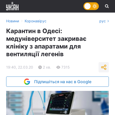
›
Новини
Коронавірус
рус
Карантин в Одесі:
медуніверситет закриває
клініку з апаратами для
вентиляції легенів
19:40, 22.03.20
2 хв.
7315
Підпишіться на нас в Google