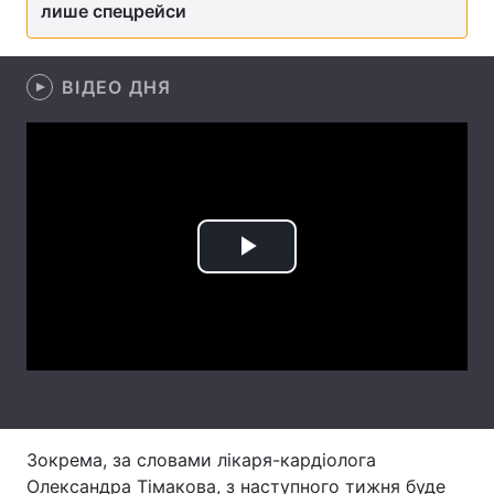
лише спецрейси
Лонгріди
ВІДЕО ДНЯ
Відео з Youtube
Статті
Інтерв'ю
Думки
Архів
Вакансії
Контакти
Play
Послуги
Video
Зокрема, за словами лікаря-кардіолога
Олександра Тімакова, з наступного тижня буде