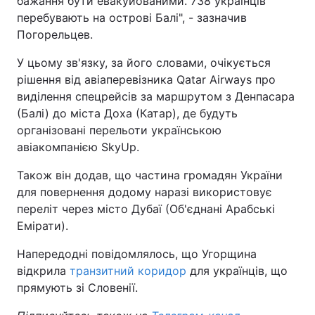
бажання бути евакуйованими. 738 українців
перебувають на острові Балі", - зазначив
Лонгріди
Погорельцев.
У цьому зв'язку, за його словами, очікується
Відео з Youtube
Статті
рішення від авіаперевізника Qatar Airways про
виділення спецрейсів за маршрутом з Денпасара
Інтерв'ю
Думки
(Балі) до міста Доха (Катар), де будуть
Архів
Вакансії
організовані перельоти українською
авіакомпанією SkyUp.
Контакти
Також він додав, що частина громадян України
Послуги
для повернення додому наразі використовує
переліт через місто Дубаї (Об'єднані Арабські
Емірати).
Напередодні повідомлялось, що Угорщина
відкрила
транзитний коридор
для українців, що
прямують зі Словенії.