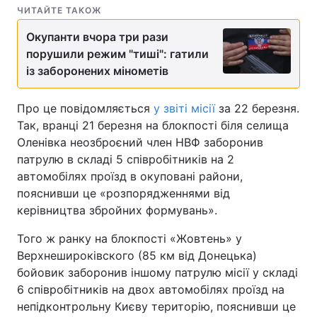
ЧИТАЙТЕ ТАКОЖ
Окупанти вчора три рази
порушили режим "тиші": гатили
із заборонених мінометів
Про це повідомляється
у звіті місії
за 22 березня.
Так, вранці 21 березня на блокпості біля селища
Оленівка неозброєний член НВФ заборонив
патрулю в складі 5 співробітників на 2
автомобілях проїзд в окуповані райони,
пояснивши це «розпорядженнями від
керівництва збройних формувань».
Того ж ранку на блокпості «Жовтень» у
Верхнешироківского (85 км від Донецька)
бойовик заборонив іншому патрулю місії у складі
6 співробітників на двох автомобілях проїзд на
непідконтрольну Києву територію, пояснивши це