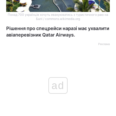
Понад 700 українців хочуть евакуюватись з туристичного раю на
Балі / commons.wikimedia.org
Рішення про спецрейси наразі має ухвалити
авіаперевізник Qatar Airways.
Реклама
ad