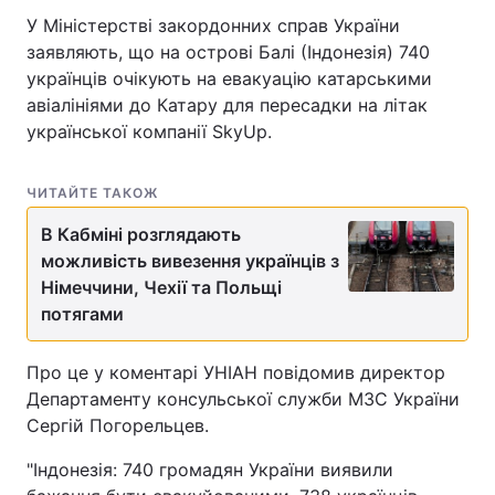
У Міністерстві закордонних справ України
заявляють, що на острові Балі (Індонезія) 740
українців очікують на евакуацію катарськими
Головна
Війна
авіалініями до Катару для пересадки на літак
української компанії SkyUp.
Україна
Політика
Економіка
Світ
ЧИТАЙТЕ ТАКОЖ
В Кабміні розглядають
Спорт
Наука
можливість вивезення українців з
Німеччини, Чехії та Польщі
Техно і зв'язок
Лайт
потягами
Зброя
Інциденти
Про це у коментарі УНІАН повідомив директор
Здоров'я
Туризм
Департаменту консульської служби МЗС України
Сергій Погорельцев.
Цікавинки
Погода
"Індонезія: 740 громадян України виявили
Екологія
Регіони