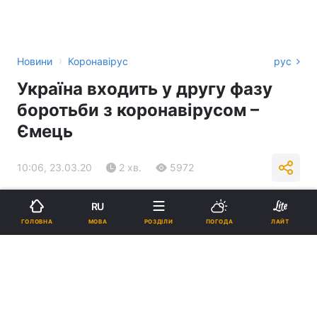
›
Новини
Коронавірус
рус
Україна входить у другу фазу
боротьби з коронавірусом –
Ємець
10:06, 23.03.20
2 хв.
5972
Підпишіться на нас в Google
RU
МОВА
ГОЛОВНА
РОЗДІЛИ
ПОГОДА
ЛАЙТ