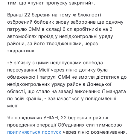
тим, що «пункт пропуску закритий».
Вранці 22 березня на тому ж блокпості
озброєний бойовик знову заборонив ще одному
патрулю СММ в складі 6 співробітників на 2
автомобілях проїзд у непідконтрольні уряду
райони, за його твердженнями, через
«карантин».
«У зв'язку з цими недопусками свобода
пересування Місії через лінію дотику була
обмеженою і патрулі СММ не змогли дістатися до
непідконтрольних уряду районів Донецької
області, що стало на заваді виконанню її мандата
по всій країні», - зазначається у повідомленні
місії.
Як повідомляв УНІАН, 22 березня в районі
проведення операції Об'єднаних сил тимчасово
припиняється пропуск
через лінію розмежування.