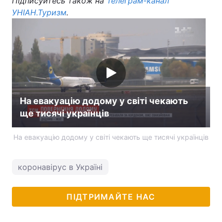
Підписуйтесь також на
Телеграм-канал
УНІАН.Туризм
.
Тема оформлення
На евакуацію додому у світі чекають
ще тисячі українців
На евакуацію додому у світі чекають ще тисячі українців
коронавірус в Україні
ПІДТРИМАЙТЕ НАС