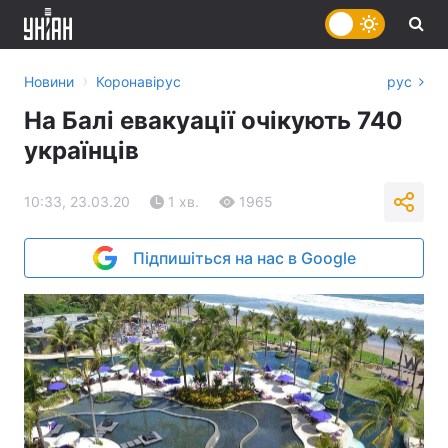
›
Новини
Коронавірус
рус
На Балі евакуації очікують 740
українців
10:33, 23.03.20
1 хв.
1965
Підпишіться на нас в Google