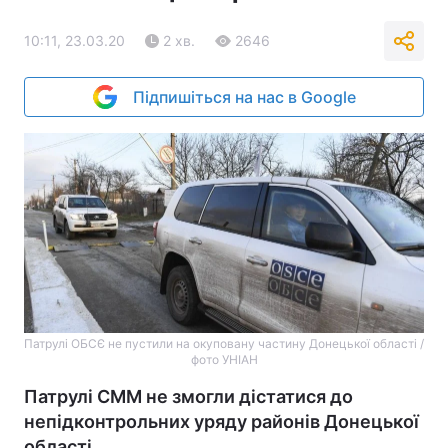
10:11, 23.03.20
2 хв.
2646
Підпишіться на нас в Google
Патрулі ОБСЄ не пустили на окуповану частину Донецької області /
фото УНІАН
Патрулі СММ не змогли дістатися до
непідконтрольних уряду районів Донецької
області.