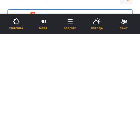
Підпишіться на нас в Google
RU
МОВА
ГОЛОВНА
РОЗДІЛИ
ПОГОДА
ЛАЙТ
На сьогодні 13 з 24 хворих перебувають у лікарнях / фото УНІАН
За минулу добу в місті зафіксовано ще 14
лабораторно підтверджених випадків
захворювання.
Реклама