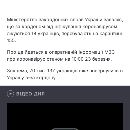
Міністерство закордонних справ України заявляє,
Головна
Війна
що за кордоном від інфікування коронавірусом
лікуються 18 українців, перебувають на карантині
Україна
Політика
155.
Економіка
Світ
Про це йдеться в оперативній інформації МЗС
про коронавірус станом на 10:00 23 березня.
Спорт
Наука
Зокрема, 70 тис. 137 українців вже повернулись в
Техно і зв'язок
Лайт
Україну з-за кордону.
Зброя
Інциденти
ВІДЕО ДНЯ
Здоров'я
Туризм
Цікавинки
Погода
Екологія
Регіони