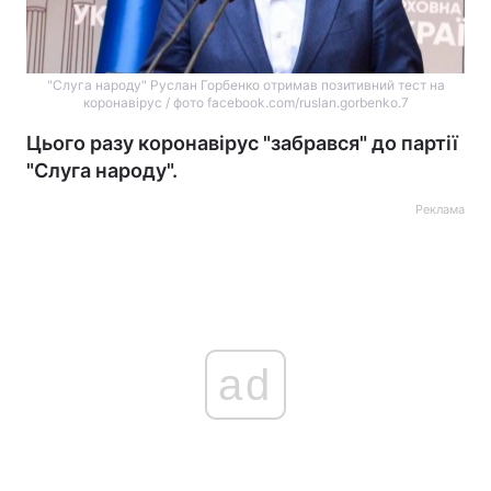
"Слуга народу" Руслан Горбенко отримав позитивний тест на
коронавірус / фото facebook.com/ruslan.gorbenko.7
Цього разу коронавірус "забрався" до партії
"Слуга народу".
Реклама
ad