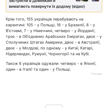
застрягли в Домінікані й
вимагають повернути їх додому (відео)
Тема оформлення
Крім того, 155 українців перебувають на
карантині: 105 - у Польщі, 16 - у Бразилії, 8 - у
В'єтнамі, 7 - у Німеччині, четверо - у Йорданії,
троє - в Об'єднаних Арабських Еміратах, двоє - у
Сполучених Штатах Америки, двоє - в Австралії,
двоє - у Молдові, по одному - у Китаї, Катарі,
Нідерландах, Румунії, Чорногорії та на Кубі.
Також 6 українців одужали: четверо - в Японії,
один - в Італії та один - у Польщі.
Реклама