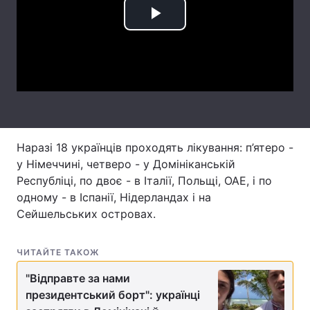
Лонгріди
Play
Video
Відео з Youtube
Статті
Інтерв'ю
Думки
Архів
Вакансії
Наразі 18 українців проходять лікування: п’ятеро -
Контакти
у Німеччині, четверо - у Домініканській
Республіці, по двоє - в Італії, Польщі, ОАЕ, і по
Послуги
одному - в Іспанії, Нідерландах і на
Сейшельських островах.
ЧИТАЙТЕ ТАКОЖ
"Відправте за нами
президентський борт": українці