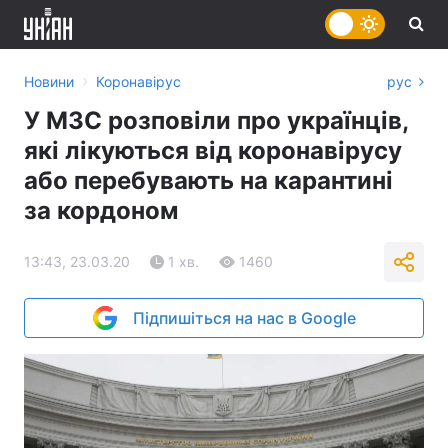
›
Новини
Коронавірус
рус
У МЗС розповіли про українців,
які лікуються від коронавірусу
або перебувають на карантині
за кордоном
13:43, 23.03.20
1 хв.
1460
Підпишіться на нас в Google