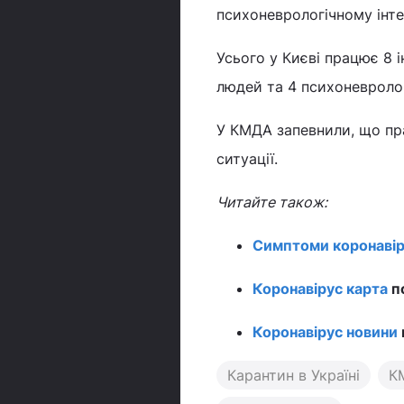
психоневрологічному інте
Усього у Києві працює 8 ін
людей та 4 психоневрологі
У КМДА запевнили, що пра
ситуації.
Читайте також:
Симптоми коронавір
Коронавірус карта
по
Коронавірус новини
Карантин в Україні
К