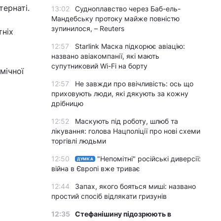
тернаті.
13:02
Судноплавство через Баб-ель-
Мандебську протоку майже повністю
зупинилося, – Reuters
тніх
12:57
Starlink Маска підкорює авіацію:
названо авіакомпанії, які мають
супутниковий Wi-Fi на борту
мічної
12:57
Не завжди про ввічливість: ось що
приховують люди, які дякують за кожну
дрібницю
12:52
Маскують під роботу, шлюб та
лікування: голова Нацполіції про нові схеми
торгівлі людьми
12:50
"Непомітні" російські диверсії:
ДУМКА
війна в Європі вже триває
12:44
Запах, якого бояться миші: названо
простий спосіб відлякати гризунів
12:35
Стефанішину підозрюють в