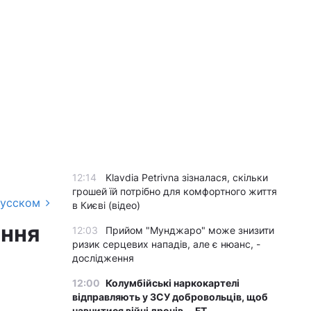
12:14
Klavdia Petrivna зізналася, скільки
грошей їй потрібно для комфортного життя
русском
в Києві (відео)
ення
12:03
Прийом "Мунджаро" може знизити
ризик серцевих нападів, але є нюанс, -
дослідження
12:00
Колумбійські наркокартелі
відправляють у ЗСУ добровольців, щоб
навчитися війні дронів, - FT