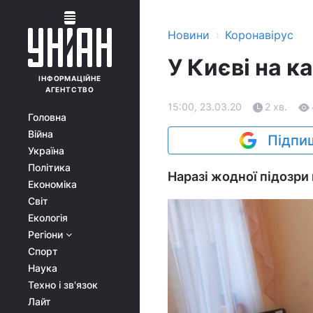
›
Новини
Коронавірус
У Києві на к
ІНФОРМАЦІЙНЕ
АГЕНТСТВО
15:00, 23.03.20
2 хв.
Головна
Війна
Підпиш
Україна
Політика
Наразі жодної підозри 
Економіка
Світ
Екологія
Регіони
Спорт
Наука
Техно і зв'язок
Лайт