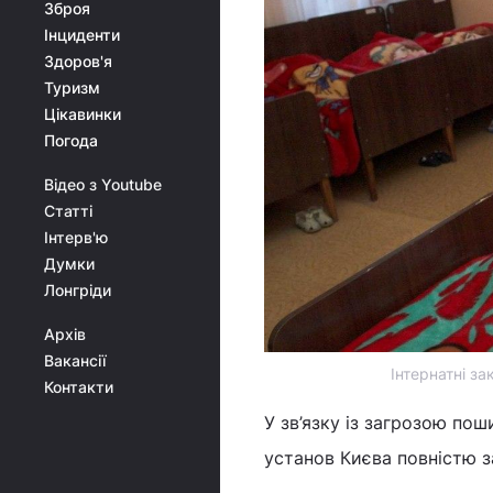
Зброя
Інциденти
Здоров'я
Туризм
Цікавинки
Погода
Відео з Youtube
Статті
Інтерв'ю
Думки
Лонгріди
Архів
Вакансії
Інтернатні за
Контакти
У зв’язку із загрозою пош
установ Києва повністю за