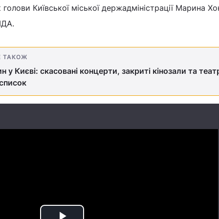
 голови Київської міської держадміністрації Марина Хо
МДА.
Е ТАКОЖ
н у Києві: скасовані концерти, закриті кінозали та теат
список