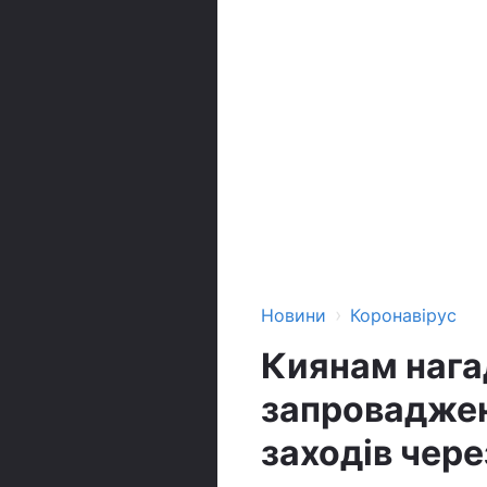
›
Новини
Коронавірус
Киянам нага
запроваджен
заходів чер