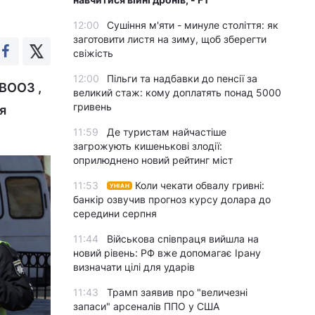
12:00
Сушіння м'яти - минуле століття: як
заготовити листя на зиму, щоб зберегти
свіжість
12:00
Пільги та надбавки до пенсії за
 ВООЗ ,
великий стаж: кому доплатять понад 5000
гривень
я
11:59
Де туристам найчастіше
загрожують кишенькові злодії:
оприлюднено новий рейтинг міст
11:53
Коли чекати обвалу гривні:
УНІАН
банкір озвучив прогноз курсу долара до
середини серпня
11:44
Військова співпраця вийшла на
новий рівень: РФ вже допомагає Ірану
визначати цілі для ударів
11:43
Трамп заявив про "величезні
запаси" арсеналів ППО у США