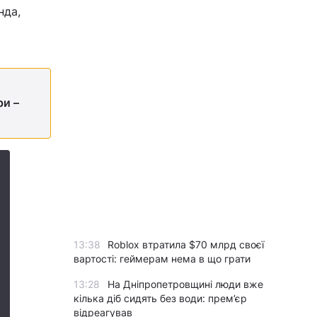
нда,
ри –
13:38
Roblox втратила $70 млрд своєї
вартості: геймерам нема в що грати
13:28
На Дніпропетровщині люди вже
кілька діб сидять без води: прем’єр
відреагував