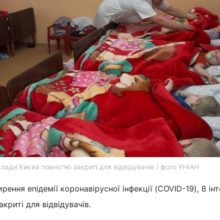
клади Києва повністю закриті для відвідувачів / фото УНІАН
ирення епідемії коронавірусної інфекції (COVID-19), 8 ін
криті для відвідувачів.