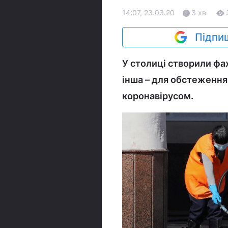
14:07, 23.03.20
3 хв.
Підпиш
У столиці створили фа
інша – для обстеження
коронавірусом.