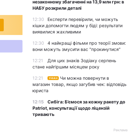
незаконному збагаченні на 13,9 млн грн: в
НАБУ розкрили деталі
12:30
Експерти перевірили, чи можуть
кішки допомогти людям у біді: результати
виявилися жахливими
12:30
4 найкращі фільми про теорії змови:
вони можуть змусити вас "прокинутися"
12:21
Для цих знаків Зодіаку серпень
стане найгіршим місяцем року
12:21
Чи можна повернути в
УНІАН
магазин товар, якщо загубив чек: відповідь
юриста
12:15
Сибіга: Б’ємося за кожну ракету до
Patriot, консультації щодо ліцензій
тривають
Реклама