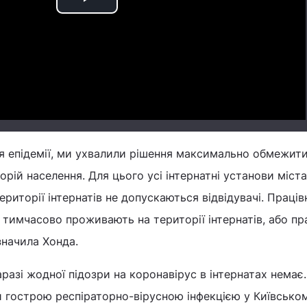
Play
Video
я епідемії, ми ухвалили рішення максимально обмежит
рій населення. Для цього усі інтернатні установи міста
території інтернатів не допускаються відвідувачі. Праців
 тимчасово проживають на території інтернатів, або п
значила Хонда.
разі жодної підозри на коронавірус в інтернатах немає
и гострою респіраторно-вірусною інфекцією у Київсько