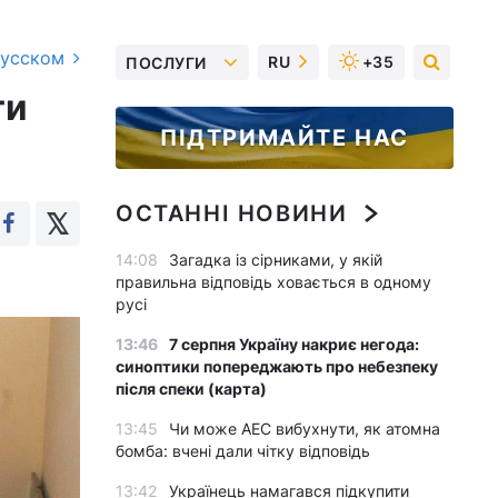
русском
RU
+35
ПОСЛУГИ
ти
ПІДТРИМАЙТЕ НАС
ОСТАННІ НОВИНИ
14:08
Загадка із сірниками, у якій
правильна відповідь ховається в одному
русі
13:46
7 серпня Україну накриє негода:
синоптики попереджають про небезпеку
після спеки (карта)
13:45
Чи може АЕС вибухнути, як атомна
бомба: вчені дали чітку відповідь
13:42
Українець намагався підкупити