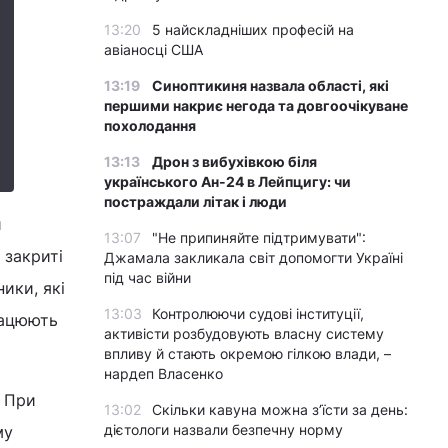
13:20
5 найскладніших професій на
авіаносці США
13:19
Синоптикиня назвала області, які
першими накриє негода та довгоочікуване
похолодання
13:13
Дрон з вибухівкою біля
українського Ан-24 в Лейпцигу: чи
постраждали літак і люди
и
13:07
"Не припиняйте підтримувати":
 закриті
Джамала закликала світ допомогти Україні
під час війни
ники, які
13:03
Контролюючи судові інституції,
рацюють
активісти розбудовують власну систему
впливу й стають окремою гілкою влади, –
нардеп Власенко
. При
13:02
Скільки кавуна можна з’їсти за день:
дієтологи назвали безпечну норму
му