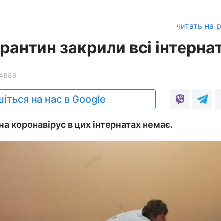
читать на 
арантин закрили всі інтерна
4889
іться на нас в Google
на коронавірус в цих інтернатах немає.