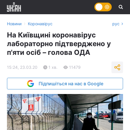
›
Новини
Коронавірус
рус
На Київщині коронавірус
лабораторно підтверджено у
п'яти осіб – голова ОДА
15:24, 23.03.20
1 хв.
11479
Підпишіться на нас в Google