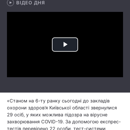
ВІДЕО ДНЯ
Лонгріди
Відео з Youtube
Статті
Інтерв'ю
Думки
Play
Архів
Вакансії
Video
Контакти
Послуги
«Станом на 6-ту ранку сьогодні до закладів
охорони здоров’я Київської області звернулися
29 осіб, у яких можлива підозра на вірусне
захворювання COVID-19. За допомогою експрес-
тестів перевірено 22 особи, тест-системи