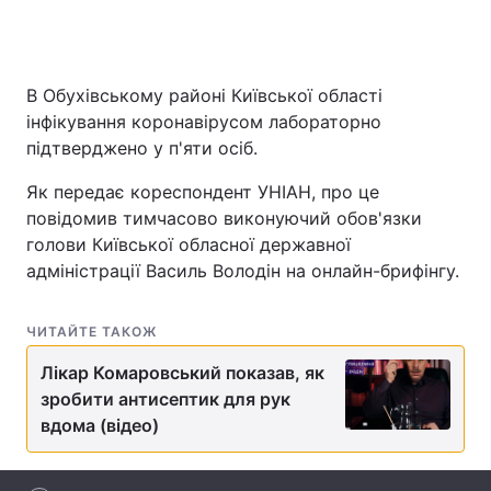
В Обухівському районі Київської області
Головна
Війна
інфікування коронавірусом лабораторно
Україна
Політика
підтверджено у п'яти осіб.
Як передає кореспондент УНІАН, про це
Економіка
Світ
повідомив тимчасово виконуючий обов'язки
Спорт
Наука
голови Київської обласної державної
адміністрації Василь Володін на онлайн-брифінгу.
Техно і зв'язок
Лайт
ЧИТАЙТЕ ТАКОЖ
Зброя
Інциденти
Лікар Комаровський показав, як
Здоров'я
Туризм
зробити антисептик для рук
вдома (відео)
Цікавинки
Погода
Екологія
Регіони