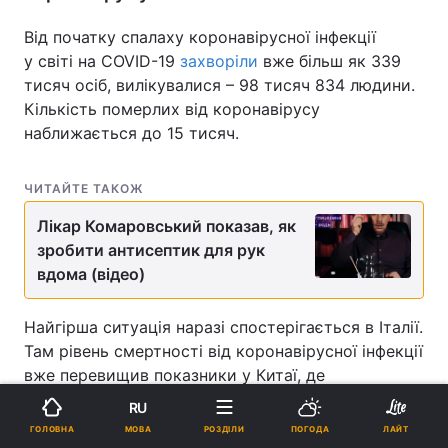
Від початку спалаху коронавірусної інфекції
у світі на COVID-19
захворіли
вже більш як 339
тисяч осіб, вилікувалися – 98 тисяч 834 людини.
Кількість померлих від коронавірусу
наближається до 15 тисяч.
ЧИТАЙТЕ ТАКОЖ
Лікар Комаровський показав, як
зробити антисептик для рук
вдома (відео)
Найгірша ситуація наразі спостерігається в Італії.
Там рівень смертності від коронавірусної інфекції
вже перевищив показники у Китаї, де
зареєстрували перший спалах коронавірусу. В
RU
Італії наразі виявлено понад 59 тисяч заражених,
МОВА
ГОЛОВНА
РОЗДІЛИ
ПОГОДА
ЛАЙТ
померло – 5 тисяч 476 осіб.