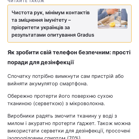
ЧИТАЙТЕ ТАКОЖ
Чистота рук, мінімум контактів
та зміцнення імунітету –
пріоритети українців за
результатами опитування Gradus
Як зробити свій телефон безпечним: прості
поради для дезінфекції
Спочатку потрібно вимкнути сам пристрій або
вийняти акумулятор смартфона.
Обережно протерти його поверхню сухою
тканиною (серветкою) з мікроволокна.
Виробники радять змочити тканину у воді з
милом і акуратно протерти ґаджет. Також можна
використати серветки для дезінфекції, просочені
ізопропіловим спиртом (70%).