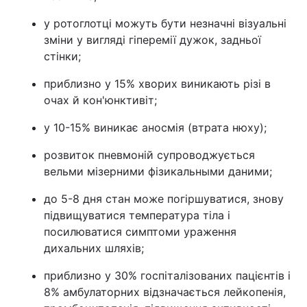
у ротоглотці можуть бути незначні візуальні
зміни у вигляді гіперемії дужок, задньої
стінки;
приблизно у 15% хворих виникають різі в
очах й кон'юнктивіт;
у 10-15% виникає аносмія (втрата нюху);
розвиток пневмоній супроводжується
вельми мізерними фізикальными даними;
до 5-8 дня стан може погіршуватися, знову
підвищуватися температура тіла і
посилюватися симптоми ураження
дихальних шляхів;
приблизно у 30% госпіталізованих пацієнтів і
8% амбулаторних відзначається лейкопенія,