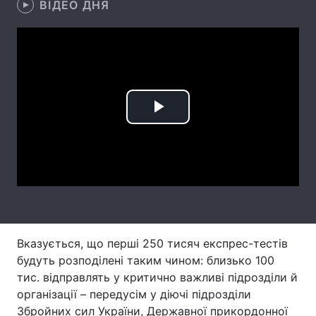
ВІДЕО ДНЯ
Лонгріди
Відео з Youtube
Статті
Інтерв'ю
Думки
Play
Архів
Вакансії
Video
Контакти
Послуги
Вказується, що перші 250 тисяч експрес-тестів
будуть розподілені таким чином: близько 100
тис. відправлять у критично важливі підрозділи й
організації – передусім у діючі підрозділи
Збройних сил України, Державної прикордонної