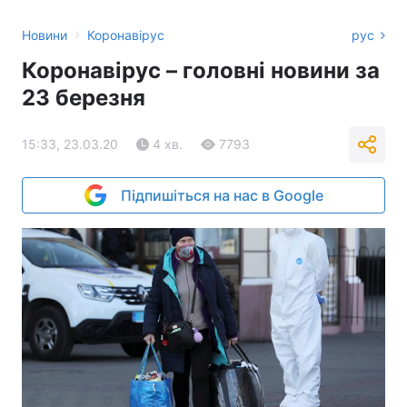
›
Новини
Коронавірус
рус
Коронавірус – головні новини за
23 березня
15:33, 23.03.20
4 хв.
7793
Підпишіться на нас в Google