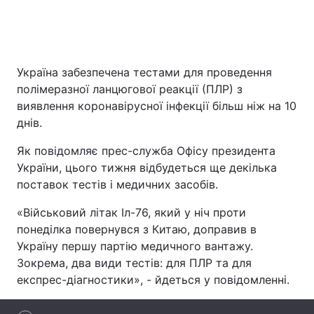
Головна
Війна
Україна забезпечена тестами для проведення
полімеразної ланцюгової реакції (ПЛР) з
Україна
Політика
виявлення коронавірусної інфекції більш ніж на 10
днів.
Економіка
Світ
Як повідомляє прес-служба Офісу президента
Спорт
Наука
України, цього тижня відбудеться ще декілька
поставок тестів і медичних засобів.
Техно і зв'язок
Лайт
«Військовий літак Іл-76, який у ніч проти
Зброя
Інциденти
понеділка повернувся з Китаю, доправив в
Україну першу партію медичного вантажу.
Здоров'я
Туризм
Зокрема, два види тестів: для ПЛР та для
Цікавинки
Погода
експрес-діагностики», - йдеться у повідомленні.
Екологія
Регіони