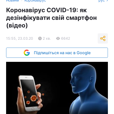
Новини
Коронавірус
рус
Коронавірус COVID-19: як
дезінфікувати свій смартфон
(відео)
15:55, 23.03.20
2 хв.
6642
Підпишіться на нас в Google