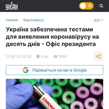
›
Новини
Коронавірус
рус
Україна забезпечена тестами
для виявлення коронавірусу на
десять днів - Офіс президента
17:09, 23.03.20
4 хв.
2959
Підпишіться на нас в Google