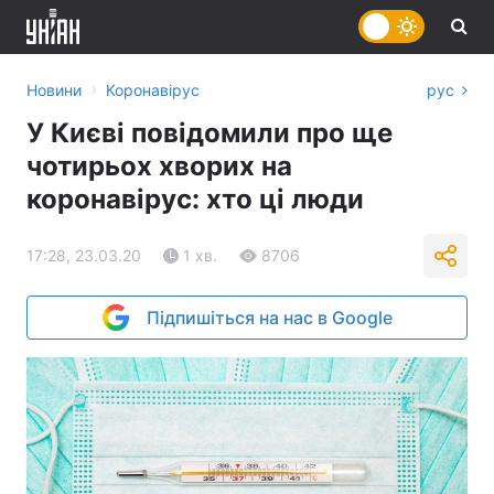
›
Новини
Коронавірус
рус
У Києві повідомили про ще
чотирьох хворих на
коронавірус: хто ці люди
17:28, 23.03.20
1 хв.
8706
Підпишіться на нас в Google