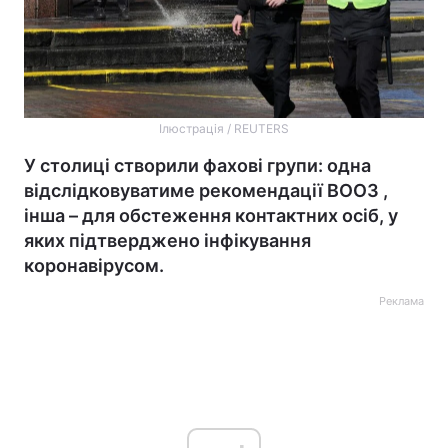
Ілюстрація / REUTERS
У столиці створили фахові групи: одна
відслідковуватиме рекомендації ВООЗ ,
інша – для обстеження контактних осіб, у
яких підтверджено інфікування
коронавірусом.
Реклама