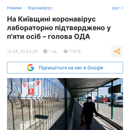
›
Новини
Коронавірус
рус
На Київщині коронавірус
лабораторно підтверджено у
п'яти осіб – голова ОДА
15:24, 23.03.20
1 хв.
11479
Підпишіться на нас в Google