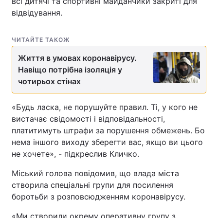
всі дитячі та спортивні майданчики закриті для
відвідування.
ЧИТАЙТЕ ТАКОЖ
Життя в умовах коронавірусу.
Навіщо потрібна ізоляція у
чотирьох стінах
«Будь ласка, не порушуйте правил. Ті, у кого не
вистачає свідомості і відповідальності,
платитимуть штрафи за порушення обмежень. Бо
нема іншого виходу зберегти вас, якщо ви цього
не хочете», - підкреслив Кличко.
Міський голова повідомив, що влада міста
створила спеціальні групи для посилення
боротьби з розповсюдженням коронавірусу.
«Ми створили окрему оперативну групу з