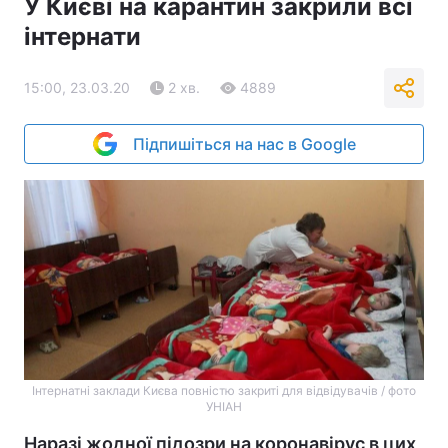
У Києві на карантин закрили всі
інтернати
15:00, 23.03.20
2 хв.
4889
Підпишіться на нас в Google
Інтернатні заклади Києва повністю закриті для відвідувачів / фото
УНІАН
Наразі жодної підозри на коронавірус в цих