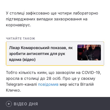
У столиці зафіксовано ще чотири лабораторно
підтверджених випадки захворювання на
Головна
Війна
коронавірус.
Україна
Політика
ЧИТАЙТЕ ТАКОЖ
Економіка
Світ
Лікар Комаровський показав, як
зробити антисептик для рук
Спорт
Наука
вдома (відео)
Техно і зв'язок
Лайт
Тобто кількість киян, що захворіли на COVID-19,
Зброя
Інциденти
зросла в столиці до 28 осіб. Про це у своєму
Telegram-каналі
повідомив
мер міста Віталій
Здоров'я
Туризм
Кличко.
Цікавинки
Погода
ВІДЕО ДНЯ
Екологія
Регіони