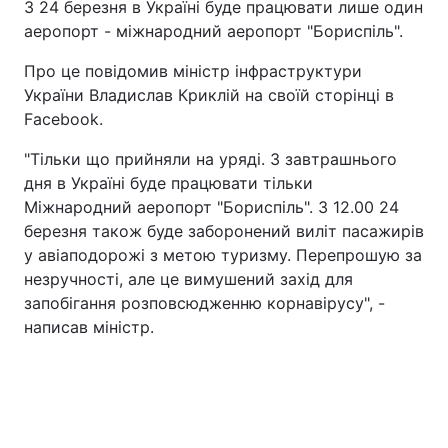
З 24 березня в Україні буде працювати лише один
аеропорт - міжнародний аеропорт "Бориспіль".
Про це повідомив міністр інфраструктури
Головна
Війна
України Владислав Криклій на своїй сторінці в
Facebook.
Україна
Політика
"Тільки що прийняли на уряді. З завтрашнього
Економіка
Світ
дня в Україні буде працювати тільки
Міжнародний аеропорт "Бориспіль". З 12.00 24
Спорт
Наука
березня також буде заборонений виліт пасажирів
у авіаподорожі з метою туризму. Перепрошую за
Техно і зв'язок
Лайт
незручності, але це вимушений захід для
запобігання розповсюдженню корнавірусу", -
Зброя
Інциденти
написав міністр.
Здоров'я
Туризм
Цікавинки
Погода
Екологія
Регіони