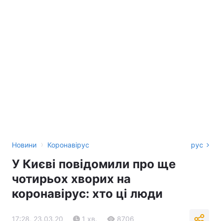
›
Новини
Коронавірус
рус
У Києві повідомили про ще
чотирьох хворих на
коронавірус: хто ці люди
17:28, 23.03.20
1 хв.
8706