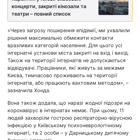
концерти, закриті кінозали та
театри – повний список
«Через загрозу поширення епідемії, ми ухвалили
рішення максимально обмежити контакти
вразливих категорій населення. Для цього усі
інтернатні установи міста закриті на вхід і вихід.
Також на території інтернатів не допускаються
відвідувачі. Працівники, які живуть за межами
Києва, тимчасово проживають на території
інтернатів, або працюють вахтовим методом», –
зазначила Хонда.
Вона також додала, що наразі жодної підозри на
коронавірус в інтернатах немає. При цьому, 11
людей захворіли гострою респіраторно-вірусною
інфекцією у Київському психоневрологічному
інтернаті, та 2 особи – у Дарницькому дитячому