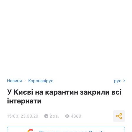
›
Новини
Коронавірус
рус
У Києві на карантин закрили всі
інтернати
15:00, 23.03.20
2 хв.
4889