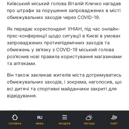
Київський міський голова Віталій Кличко нагадав
про штрафи за порушення запроваджених в місті
обмежувальних заходів через COVID-19.
Як передає кореспондент УНІАН, під час онлайн-
прес-конференції щодо ситуації в Києві в умовах
запроваджених протиепідемічних заходів та
обмежень у зв’язку з COVID-19 міський голова
роз’яснив нові правила користування магазинами
та аптеками.
Він також закликав жителів міста дотримуватись
обмежувальних заходів, і зокрема, наголосив, що
всі дитячі та спортивні майданчики закриті для
відвідування.
ЧИТАЙТЕ ТАКОЖ
RU
Життя в умовах коронавірусу.
МОВА
ГОЛОВНА
РОЗДІЛИ
ПОГОДА
ЛАЙТ