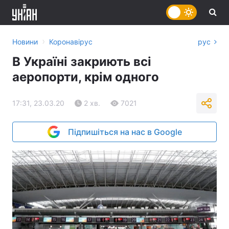
›
Новини
Коронавірус
рус
В Україні закриють всі
аеропорти, крім одного
17:31, 23.03.20
2 хв.
7021
Підпишіться на нас в Google