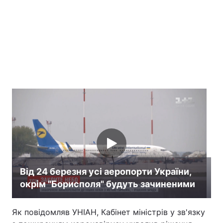
Лонгріди
Відео з Youtube
Статті
Інтерв'ю
Думки
Архів
Вакансії
Контакти
Послуги
Від 24 березня усі аеропорти України,
окрім "Борисполя" будуть зачиненими
Як повідомляв УНІАН, Кабінет міністрів у зв'язку