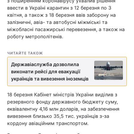
з поширенням коронавірусу ухвалив рішення
ввести в Україні карантин з 12 березня по 3
Тема оформлення
квітня, а також з 18 березня ввів заборону на
залізничні, авіа- та автобусні міжміські та
міжобласні пасажирські перевезення, а також на
роботу метрополітенів.
ЧИТАЙТЕ ТАКОЖ
Державіаслужба дозволила
виконати рейсі для евакуації
українців та вивезення іноземців
18 березня Кабінет міністрів України виділив з
резервного фонду державного бюджету суму,
еквівалентну 4,16 млн доларів, на забезпечення
вивезення близько 35,5 тис. українців з-за
кордону авіаційним транспортом.