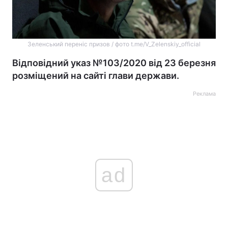
Зеленський переніс призов / фото t.me/V_Zelenskiy_official
Відповідний указ №103/2020 від 23 березня
розміщений на сайті глави держави.
Реклама
ad