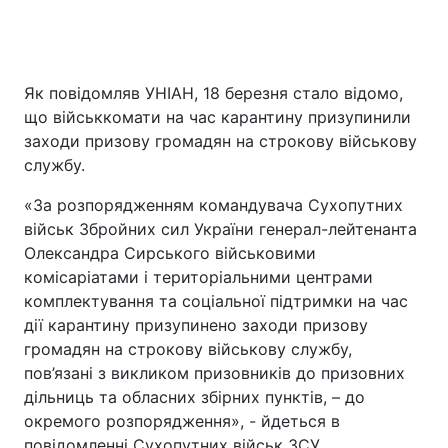
Як повідомляв УНІАН, 18 березня стало відомо,
що військкомати на час карантину призупинили
заходи призову громадян на строкову військову
службу.
«За розпорядженням командувача Сухопутних
військ Збройних сил України генерал-лейтенанта
Олександра Сирського військовими
комісаріатами і територіальними центрами
комплектування та соціальної підтримки на час
дії карантину призупинено заходи призову
громадян на строкову військову службу,
пов’язані з викликом призовників до призовних
дільниць та обласних збірних пунктів, – до
окремого розпорядження», - йдеться в
повідомленні Сухопутних військ ЗСУ.