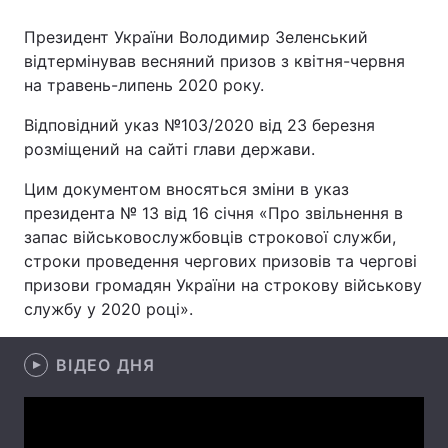
Президент України Володимир Зеленський
відтермінував весняний призов з квітня-червня
на травень-липень 2020 року.
Головна
Війна
Відповідний указ №103/2020 від 23 березня
Україна
Політика
розміщений на сайті глави держави.
Економіка
Світ
Цим документом вносяться зміни в указ
президента № 13 від 16 січня «Про звільнення в
Спорт
Наука
запас військовослужбовців строкової служби,
строки проведення чергових призовів та чергові
Техно і зв'язок
Лайт
призови громадян України на строкову військову
Зброя
Інциденти
службу у 2020 році».
Здоров'я
Туризм
ВІДЕО ДНЯ
Цікавинки
Погода
Екологія
Регіони