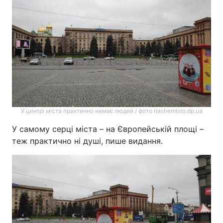
У центрі міста практично немає людей / фото nashemisto.dp.ua
У самому серці міста – на Європейській площі –
теж практично ні душі, пише видання.