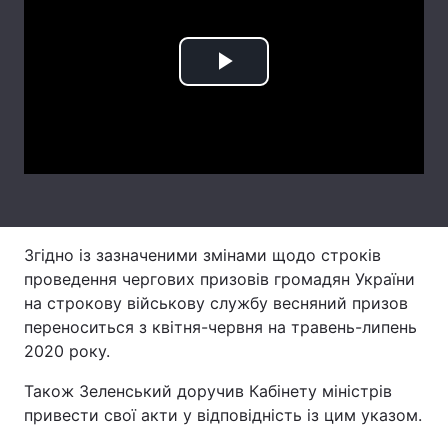
Лонгріди
Play
Відео з Youtube
Статті
Video
Інтерв'ю
Думки
Архів
Вакансії
Контакти
Згідно із зазначеними змінами щодо строків
Послуги
проведення чергових призовів громадян України
на строкову військову службу весняний призов
переноситься з квітня-червня на травень-липень
2020 року.
Також Зеленський доручив Кабінету міністрів
привести свої акти у відповідність із цим указом.