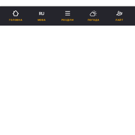
RU
МОВА
ГОЛОВНА
РОЗДІЛИ
ПОГОДА
ЛАЙТ
›
Новини
Коронавірус
рус
У Дніпрі вночі ДСНС провела
профілактичну дезінфекцію
вулиць
14:50, 21.03.20
1 хв.
7578