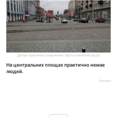
Дніпро практично спорожніло / фото nashemisto.dp.ua
На центральних площах практично немає
людей.
Реклама