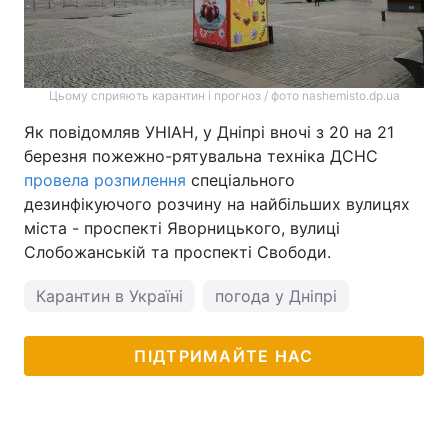
Цьому сприяють карантин і прогноз / фото nashemisto.dp.ua
Як повідомляв УНІАН, у Дніпрі вночі з 20 на 21
березня пожежно-рятувальна техніка ДСНС
провела розпилення
спеціального
дезинфікуючого розчину на найбільших вулицях
міста - проспекті Яворницького, вулиці
Слобожанській та проспекті Свободи.
Карантин в Україні
погода у Дніпрі
ПІДТРИМАЙТЕ НАС