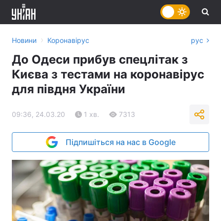
›
Новини
Коронавірус
рус
До Одеси прибув спецлітак з
Києва з тестами на коронавірус
для півдня України
09:36, 24.03.20
1 хв.
7313
Підпишіться на нас в Google