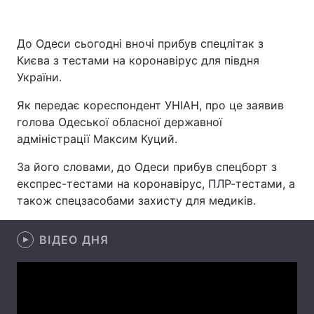
До Одеси сьогодні вночі прибув спецлітак з
Києва з тестами на коронавірус для півдня
Головна
Війна
України.
Україна
Політика
Як передає кореспондент УНІАН, про це заявив
голова Одеської обласної державної
Економіка
Світ
адміністрації Максим Куций.
Спорт
Наука
За його словами, до Одеси прибув спецборт з
експрес-тестами на коронавірус, ПЛР-тестами, а
Техно і зв'язок
Лайт
також спецзасобами захисту для медиків.
Зброя
Інциденти
ВІДЕО ДНЯ
Здоров'я
Туризм
Цікавинки
Погода
Екологія
Регіони