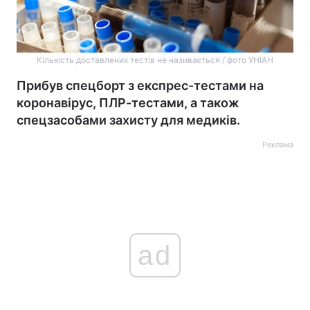
Кількість доставлених тестів не називається / фото УНІАН
Прибув спецборт з експрес-тестами на
коронавірус, ПЛР-тестами, а також
спецзасобами захисту для медиків.
Реклама
ad