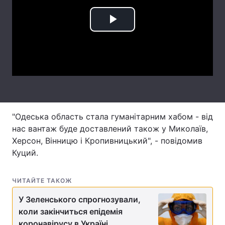
Лонгріди
Play
Відео з Youtube
Статті
Video
Інтерв'ю
Думки
Архів
Вакансії
Контакти
"Одеська область стала гуманітарним хабом - від
нас вантаж буде доставлений також у Миколаїв,
Послуги
Херсон, Вінницю і Кропивницький", - повідомив
Куций.
ЧИТАЙТЕ ТАКОЖ
У Зеленського спрогнозували,
коли закінчиться епідемія
коронавірусу в Україні