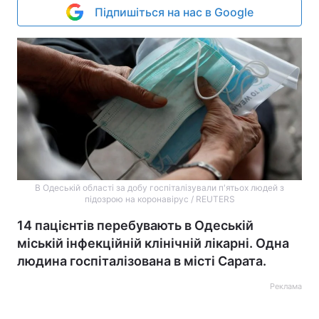
Підпишіться на нас в Google
В Одеській області за добу госпіталізували п'ятьох людей з
підозрою на коронавірус / REUTERS
14 пацієнтів перебувають в Одеській
міській інфекційній клінічній лікарні. Одна
людина госпіталізована в місті Сарата.
Реклама