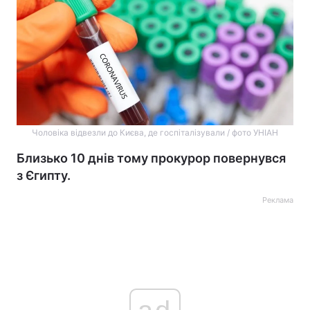
Чоловіка відвезли до Києва, де госпіталізували / фото УНІАН
Близько 10 днів тому прокурор повернувся
з Єгипту.
Реклама