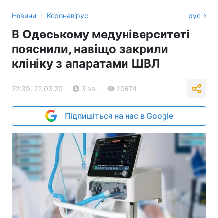
›
Новини
Коронавірус
рус
В Одеському медуніверситеті
пояснили, навіщо закрили
клініку з апаратами ШВЛ
22:39, 22.03.20
3 хв.
10674
Підпишіться на нас в Google