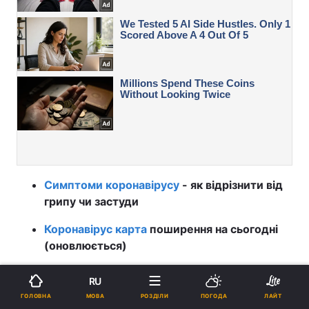
Симптоми коронавірусу
- як відрізнити від
грипу чи застуди
Коронавірус карта
поширення на сьогодні
(оновлюється)
Коронавірус новини
в Україні та світі -
RU
онлайн
МОВА
ГОЛОВНА
РОЗДІЛИ
ПОГОДА
ЛАЙТ