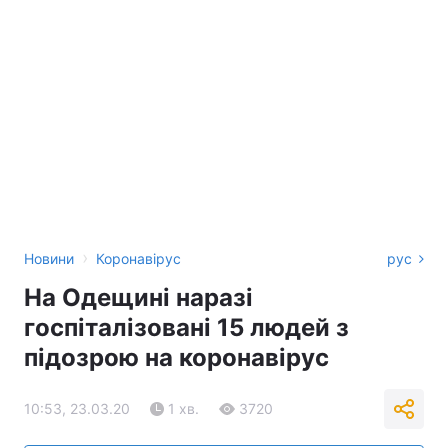
›
Новини
Коронавірус
рус
На Одещині наразі
госпіталізовані 15 людей з
підозрою на коронавірус
10:53, 23.03.20
1 хв.
3720