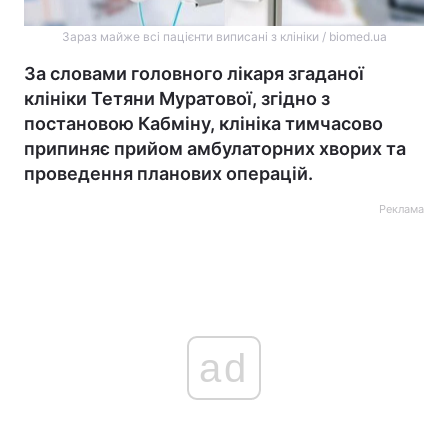
Зараз майже всі пацієнти виписані з клініки / biomed.ua
За словами головного лікаря згаданої
клініки Тетяни Муратової, згідно з
постановою Кабміну, клініка тимчасово
припиняє прийом амбулаторних хворих та
проведення планових операцій.
Реклама
ad