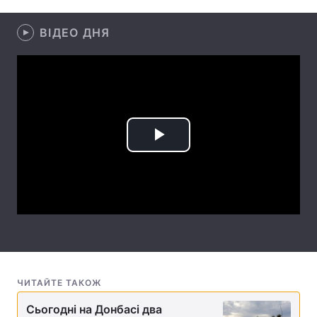
Лонгріди
ВІДЕО ДНЯ
Відео з Youtube
Статті
Інтерв'ю
Думки
Архів
Вакансії
Play
Контакти
Video
Послуги
ЧИТАЙТЕ ТАКОЖ
Сьогодні на Донбасі два