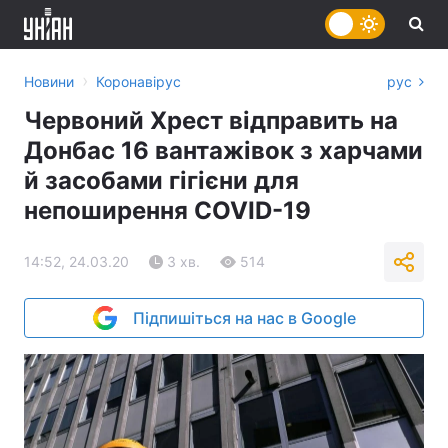
›
Новини
Коронавірус
рус
Червоний Хрест відправить на
Донбас 16 вантажівок з харчами
й засобами гігієни для
непоширення COVID-19
14:52, 24.03.20
3 хв.
514
Підпишіться на нас в Google