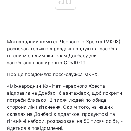
ad
Головна
Війна
Україна
Політика
Міжнародний комітет Червоного Хреста (МКЧХ)
розпочав термінові роздачі продуктів і засобів
Економіка
Світ
гігієни місцевим жителям Донбасу для
запобігання поширенню COVID-19.
Спорт
Наука
Про це повідомляє прес-служба МКЧХ.
Техно і зв'язок
Лайт
«Міжнародний Комітет Червоного Хреста
Зброя
Інциденти
відправив на Донбас 16 вантажівок, щоб покрити
потреби близько 12 тисяч людей по обидві
Здоров'я
Туризм
сторони лінії зіткнення. Окрім того, на наших
складах на Донбасі є додаткові продуктові та
Цікавинки
Погода
гігієнічні набори, розраховані на 50 тисяч осіб», -
йдеться в повідомленні.
Екологія
Регіони