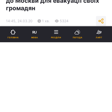
до Москви для евакуації своїх
громадян
14:45, 24.03.20
1 хв.
5324
RU
Підпишіться на нас в Google
МОВА
ГОЛОВНА
РОЗДІЛИ
ПОГОДА
ЛАЙТ
Ілюстрація REUTERS
Ешелон складатиметься з 20 вагонів і