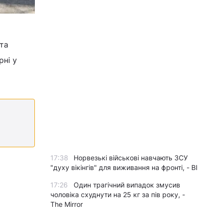
та
рні у
17:38
Норвезькі військові навчають ЗСУ
"духу вікінгів" для виживання на фронті, - BI
17:26
Один трагічний випадок змусив
чоловіка схуднути на 25 кг за пів року, -
The Mirror