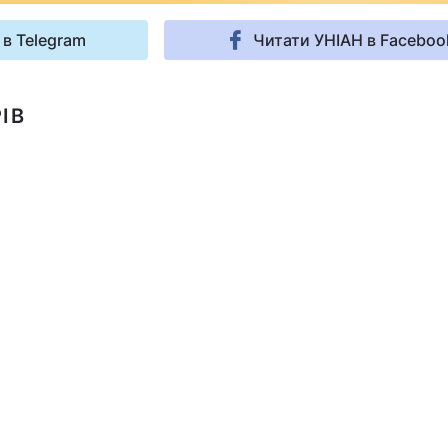
 в Telegram
Читати УНІАН в Faceboo
ІВ