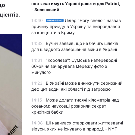
постачатимуть Україні ракети для Patriot,
що
- Зеленський
ієнтів,
14:40
Лідер "Ногу свело!" назвав
ОНОВЛЕНО
причину приїзду в Україну та виправдався
за концерти в Криму
14:32
Вучич заявив, що не бачить шляхів
для швидкого завершення війни в Україні
14:31
"Королева": Сумська напередодні
60-річчя зачарувала мережу фото з
минулого
14:23
В Україні може виникнути серйозний
дефіцит води: які області під загрозою
14:15
Може долати тисячі кілометрів над
океаном: науковці розкрили секрет
крихітної бабки
14:08
ШІ навчився створювати життєздатні
віруси, яких не існувало в природі, - NYT