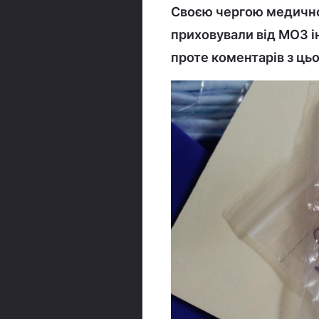
Своєю чергою медично
приховували від МОЗ і
проте коментарів з ць