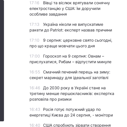
17:16
Вівці та віслюк врятували сонячну
електростанцію у США: їм доручили
особливе завдання
17:13
Україна ніколи не випускатиме
ракети до Patriot: експерт назвав причини
17:10
9 серпня: церковне свято сьогодні,
про що краще мовчати цього дня
17:00
Гороскоп на 9 серпня: Овнам –
прислухатися, Рибам – відпустити минуле
16:55
Смачний печений перець на зиму:
секрет маринаду для ідеальної заготівлі
16:46
До 2030 року в Україні стане на
третину менше першокласників: експертка
розповіла про ризики
16:43
Росія готує потужний удар по
енергетиці Києва до 24 серпня, - монітори
16:40
США спробують зірвати створення