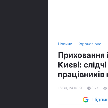
›
Новини
Коронавірус
Приховання 
Києві: слідч
працівників 
16:30, 24.03.20
3 хв.
Підпиш