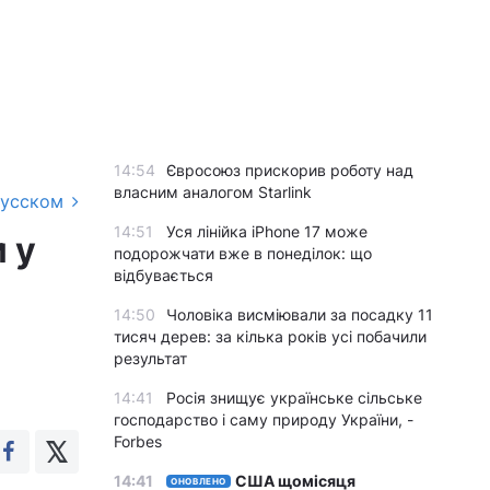
14:54
Євросоюз прискорив роботу над
власним аналогом Starlink
русском
14:51
Уся лінійка iPhone 17 може
 у
подорожчати вже в понеділок: що
відбувається
14:50
Чоловіка висміювали за посадку 11
тисяч дерев: за кілька років усі побачили
результат
14:41
Росія знищує українське сільське
господарство і саму природу України, -
Forbes
14:41
США щомісяця
ОНОВЛЕНО