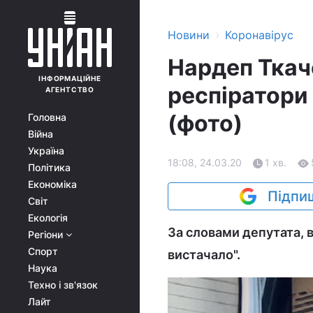
›
Новини
Коронавірус
Нардеп Ткаче
ІНФОРМАЦІЙНЕ
респіратори
АГЕНТСТВО
(фото)
Головна
Війна
Україна
18:08, 24.03.20
1 хв.
Політика
Економіка
Підпиш
Світ
Екологія
За словами депутата, в
Регіони
Спорт
вистачало".
Наука
Техно і зв'язок
Лайт