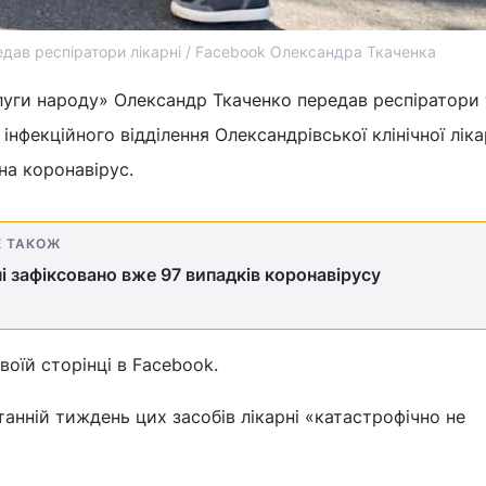
дав респіратори лікарні / Facebook Олександра Ткаченка
луги народу» Олександр Ткаченко передав респіратори 
інфекційного відділення Олександрівської клінічної ліка
 на коронавірус.
Е ТАКОЖ
ні зафіксовано вже 97 випадків коронавірусу
воїй сторінці в Facebook.
танній тиждень цих засобів лікарні «катастрофічно не