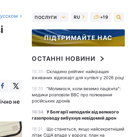
русском
RU
+19
ПОСЛУГИ
і
ПІДТРИМАЙТЕ НАС
ОСТАННІ НОВИНИ
18:35
Складено рейтинг найкращих
вживаних відеокарт для купівлі у 2026 році
18:35
"Молимося, коли веземо пацієнта":
медики розповіли BBC про полювання
російських дронів
ічно не
18:34
У Болгарії неподалік від великого
газопроводу вибухнув невідомий дрон
18:21
Що станеться, якщо найсекретніший
літак США впаде у ворога: план на