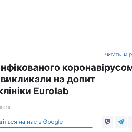
читать на 
інфікованого коронавірусом
і викликали на допит
клініки Eurolab
6349
іться на нас в Google