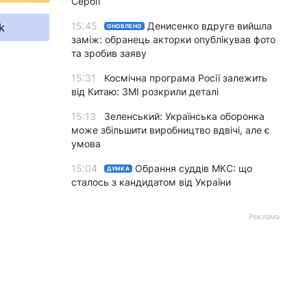
Сербії
15:45
Денисенко вдруге вийшла
k
ОНОВЛЕНО
заміж: обранець акторки опублікував фото
та зробив заяву
15:31
Космічна програма Росії залежить
від Китаю: ЗМІ розкрили деталі
15:13
Зеленський: Українська оборонка
може збільшити виробництво вдвічі, але є
умова
15:04
Обрання суддів МКС: що
ДУМКА
сталось з кандидатом від України
Реклама