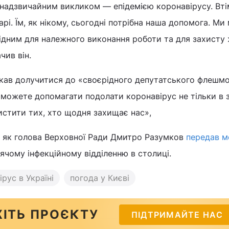
надзвичайним викликом — епідемією коронавірусу. Вті
карі. Їм, як нікому, сьогодні потрібна наша допомога. М
хідним для належного виконання роботи та для захисту 
чив він.
кав долучитися до «своєрідного депутатського флешм
 можете допомагати подолати коронавірус не тільки в з
истити тих, хто щодня захищає нас»,
, як голова Верховної Ради Дмитро Разумков
передав м
ячому інфекційному відділенню в столиці.
рус в Україні
погода у Києві
ІТЬ ПРОЄКТУ
ПІДТРИМАЙТЕ НАС