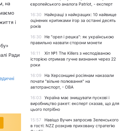
м, на
європейського аналога Patriot, - експерт
и маємо
16:30
Найкращі з найкращих: 10 найвище
оцінених критиками ігор за останні десять
життя і
років
16:30
Не "орел і решка": як українською
правильно назвати сторони монети
обу»
16:11
Хіт №1 The Killers з несподіваною
алі Ради
історією отримав гучне визнання через 22
роки
16:09
На Херсонщині росіянам наказали
едичні
почати "вільне полювання" на
автотранспорт, - ОВА
16:03
Україна має знищувати пускові і
виробництво ракет: експерт сказав, що для
цього потрібно
15:57
Навіщо Вучич запросив Зеленського
в гості: NZZ розкрив приховану стратегію