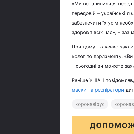
«Ми всі опинилися перед 
передовій – українські лі
забезпечити їх усім необ
здоров’я всіх нас», – зазна
При цому Ткаченко закли
колег по парламенту: «Ви
– сьогодні ви можете зах
Раніше УНІАН повідомляв
маски та респіратори
дит
коронавірус
коронаві
ДОПОМОЖ