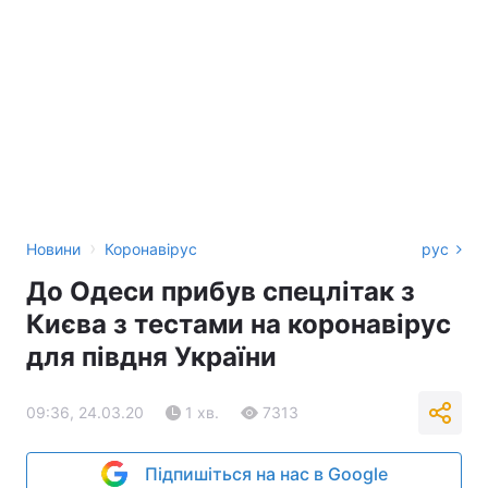
›
Новини
Коронавірус
рус
До Одеси прибув спецлітак з
Києва з тестами на коронавірус
для півдня України
09:36, 24.03.20
1 хв.
7313
Підпишіться на нас в Google