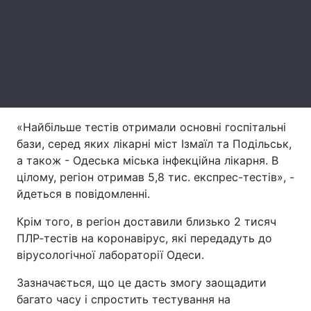
Лонгріди
Відео з Youtube
Статті
Інтерв'ю
Думки
«Найбільше тестів отримали основні госпітальні
Архів
Вакансії
бази, серед яких лікарні міст Ізмаїл та Подільськ,
Контакти
а також - Одеська міська інфекційна лікарня. В
цілому, регіон отримав 5,8 тис. експрес-тестів», -
Послуги
йдеться в повідомленні.
Крім того, в регіон доставили близько 2 тисяч
ПЛР-тестів на коронавірус, які передадуть до
вірусологічної лабораторії Одеси.
Зазначається, що це дасть змогу заощадити
багато часу і спростить тестування на