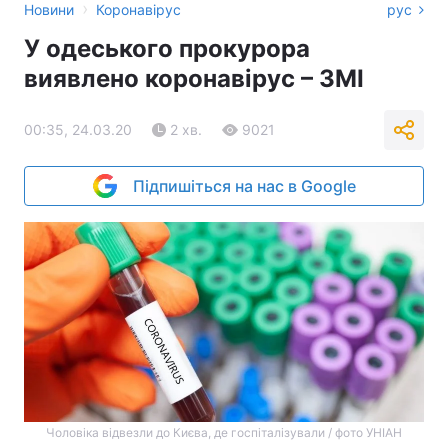
›
Новини
Коронавірус
рус
У одеського прокурора
виявлено коронавірус – ЗМІ
00:35, 24.03.20
2 хв.
9021
Підпишіться на нас в Google
Чоловіка відвезли до Києва, де госпіталізували / фото УНІАН