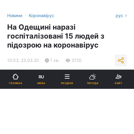
›
Новини
Коронавірус
рус
На Одещині наразі
госпіталізовані 15 людей з
підозрою на коронавірус
10:53, 23.03.20
1 хв.
3720
Підпишіться на нас в Google
RU
МОВА
ГОЛОВНА
РОЗДІЛИ
ПОГОДА
ЛАЙТ