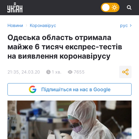
›
Новини
Коронавірус
рус
Одеська область отримала
майже 6 тисяч експрес-тестів
на виявлення коронавірусу
21:35, 24.03.20
1 хв.
7655
Підпишіться на нас в Google