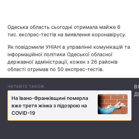
Одеська область сьогодні отримала майже 6
Головна
Війна
тис. експрес-тестів на виявлення коронавірусу.
Україна
Політика
Як повідомили УНІАН в управлінні комунікацій та
інформаційної політики Одеської обласної
Економіка
Світ
державної адміністрації, кожен з 26 районів
Спорт
Наука
області отримав по 50 експрес-тестів.
Техно і зв'язок
Лайт
В
ЧИТАЙТЕ ТАКОЖ
Д
Зброя
Інциденти
На Івано-Франківщині померла
вже третя жінка з підозрою на
Здоров'я
Туризм
COVID-19
Цікавинки
Погода
Екологія
Регіони