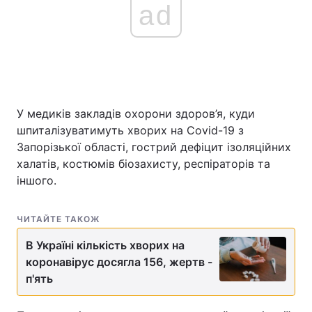
ad
Головна
Війна
Україна
Політика
У медиків закладів охорони здоров’я, куди
Економіка
Світ
шпиталізуватимуть хворих на Covid-19 з
Запорізької області, гострий дефіцит ізоляційних
Спорт
Наука
халатів, костюмів біозахисту, респіраторів та
іншого.
Техно і зв'язок
Лайт
Зброя
Інциденти
ЧИТАЙТЕ ТАКОЖ
Здоров'я
Туризм
В Україні кількість хворих на
коронавірус досягла 156, жертв -
Цікавинки
Погода
п'ять
Екологія
Регіони