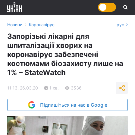
›
Новини
Коронавірус
рус
Запорізькі лікарні для
шпиталізації хворих на
коронавірус забезпечені
костюмами біозахисту лише на
1% – StateWatch
11:13, 26.03.20
1 хв.
3536
Підпишіться на нас в Google