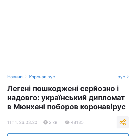
›
Новини
Коронавірус
рус
Легені пошкоджені серйозно і
надовго: український дипломат
в Мюнхені поборов коронавірус
11:11, 26.03.20
2 хв.
48185