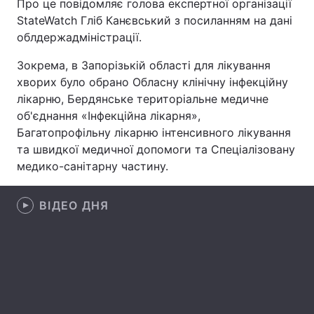
Про це повідомляє голова експертної організації
StateWatch Гліб Канєвський з посиланням на дані
Лонгріди
облдержадміністрації.
Зокрема, в Запорізькій області для лікування
Відео з Youtube
Статті
хворих було обрано Обласну клінічну інфекційну
Інтерв'ю
Думки
лікарню, Бердянське територіальне медичне
об'єднання «Інфекційна лікарня»,
Архів
Вакансії
Багатопрофільну лікарню інтенсивного лікування
та швидкої медичної допомоги та Спеціалізовану
Контакти
медико-санітарну частину.
Послуги
ВІДЕО ДНЯ