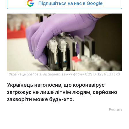
Підпишіться на нас в Google
Українець розповів, як переніс важку форму СOVID-19 / REUTERS
Українець наголосив, що коронавірус
загрожує не лише літнім людям, серйозно
захворіти може будь-хто.
Реклама