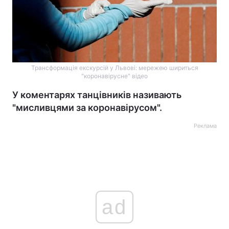
Трансформація екскурсій у Львові: мережею шириться
"коронавірусне" відео
У коментарях танцівників називають
"мисливцями за коронавірусом".
Реклама
ad