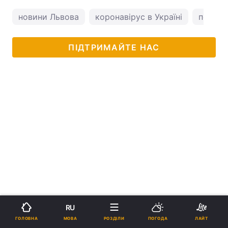
новини Львова
коронавірус в Україні
погода
ПІДТРИМАЙТЕ НАС
RU
МОВА
ГОЛОВНА
РОЗДІЛИ
ПОГОДА
ЛАЙТ