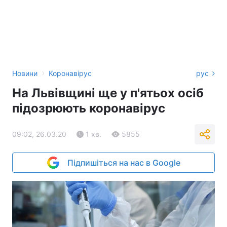
›
Новини
Коронавірус
рус
На Львівщині ще у п'ятьох осіб
підозрюють коронавірус
09:02, 26.03.20
1 хв.
5855
Підпишіться на нас в Google