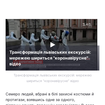
Трансформація львівських екскурсій:
мережею шириться "коронавірусне"
відео
Трансформація львівських екскурсій: мережею
шириться "коронавірусне" відео
Семеро людей, вбрані в білі захисні костюми й
протигази, взявшись одне за одного,