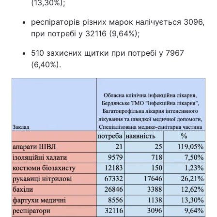
(13,30%);
респіраторів різних марок налічується 3096,
при потребі у 32116 (9,64%);
510 захисних щитки при потребі у 7967
(6,40%).