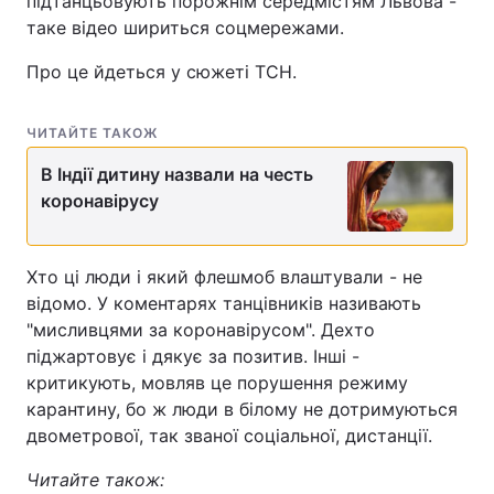
підтанцьовують порожнім середмістям Львова -
таке відео шириться соцмережами.
Про це йдеться у сюжеті ТСН.
ЧИТАЙТЕ ТАКОЖ
В Індії дитину назвали на честь
коронавірусу
Хто ці люди і який флешмоб влаштували - не
відомо. У коментарях танцівників називають
"мисливцями за коронавірусом". Дехто
піджартовує і дякує за позитив. Інші -
критикують, мовляв це порушення режиму
карантину, бо ж люди в білому не дотримуються
двометрової, так званої соціальної, дистанції.
Читайте також: