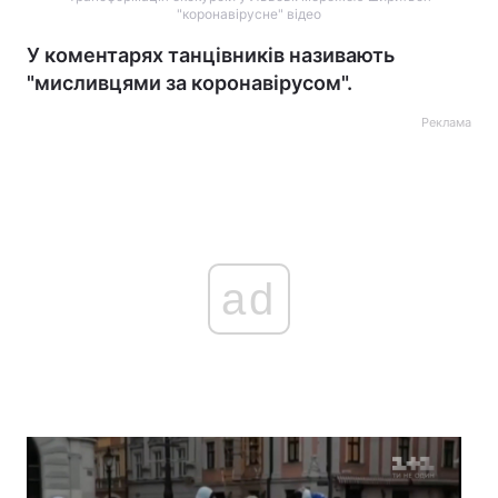
"коронавірусне" відео
У коментарях танцівників називають
"мисливцями за коронавірусом".
Реклама
ad