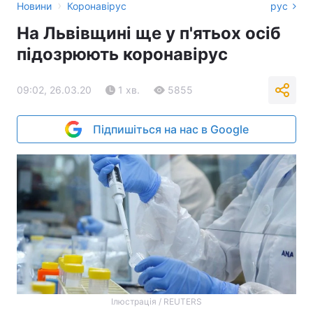
›
Новини
Коронавірус
рус
На Львівщині ще у п'ятьох осіб
підозрюють коронавірус
09:02, 26.03.20
1 хв.
5855
Підпишіться на нас в Google
Ілюстрація / REUTERS