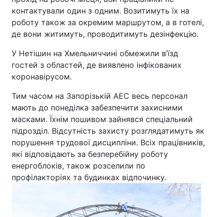
контактували один з одним. Возитимуть їх на
Лонгріди
роботу також за окремим маршрутом, а в готелі,
де вони житимуть, проводитимуть дезінфекцію.
Відео з Youtube
Статті
У Нетішин на Хмельниччині обмежили в’їзд
гостей з областей, де виявлено інфікованих
Інтерв'ю
Думки
коронавірусом.
Архів
Вакансії
Тим часом на Запорізькій АЕС весь персонал
мають до понеділка забезпечити захисними
Контакти
масками. Їхнім пошивом зайнявся спеціальний
підрозділ. Відсутність захисту розглядатимуть як
Послуги
порушення трудової дисципліни. Всіх працівників,
які відповідають за безперебійну роботу
енергоблоків, також розселили по
профілакторіях та будинках відпочинку.