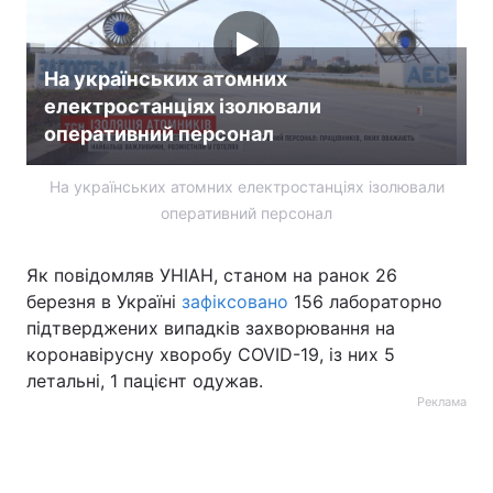
Тема оформлення
На українських атомних
електростанціях ізолювали
оперативний персонал
На українських атомних електростанціях ізолювали
оперативний персонал
Як повідомляв УНІАН, станом на ранок 26
березня в Україні
зафіксовано
156 лабораторно
підтверджених випадків захворювання на
коронавірусну хворобу COVID-19, із них 5
летальні, 1 пацієнт одужав.
Реклама