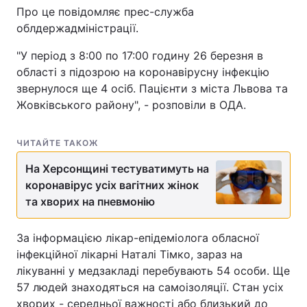
Про це повідомляє прес-служба
облдержадміністрації.
"У період з 8:00 по 17:00 годину 26 березня в
області з підозрою на коронавірусну інфекцію
звернулося ще 4 осіб. Пацієнти з міста Львова та
Жовківського району", - розповіли в ОДА.
ЧИТАЙТЕ ТАКОЖ
На Херсонщині тестуватимуть на
коронавірус усіх вагітних жінок
та хворих на пневмонію
За інформацією лікар-епідеміолога обласної
інфекційної лікарні Наталі Тімко, зараз на
лікуванні у медзакладі перебувають 54 особи. Ще
57 людей знаходяться на самоізоляції. Стан усіх
хворих - середньої важності або близький до