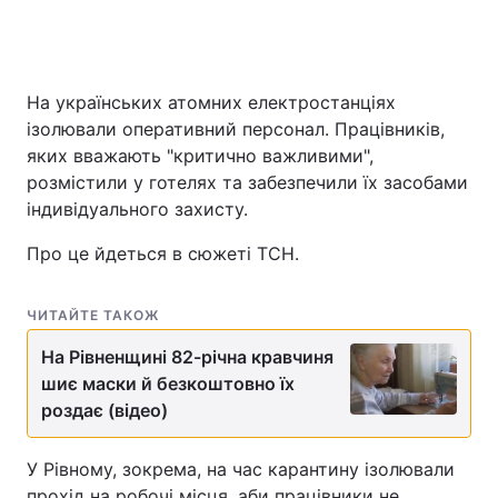
Головна
Війна
На українських атомних електростанціях
ізолювали оперативний персонал. Працівників,
Україна
Політика
яких вважають "критично важливими",
розмістили у готелях та забезпечили їх засобами
Економіка
Світ
індивідуального захисту.
Спорт
Наука
Про це йдеться в сюжеті ТСН.
Техно і зв'язок
Лайт
ЧИТАЙТЕ ТАКОЖ
Зброя
Інциденти
На Рівненщині 82-річна кравчиня
шиє маски й безкоштовно їх
Здоров'я
Туризм
роздає (відео)
Цікавинки
Погода
У Рівному, зокрема, на час карантину ізолювали
Екологія
Регіони
прохід на робочі місця, аби працівники не