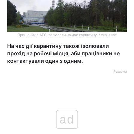
Працівників АЕС ізолювали на час карантину / скріншот
На час дії карантину також ізолювали
прохід на робочі місця, аби працівники не
контактували один з одним.
Реклама
ad