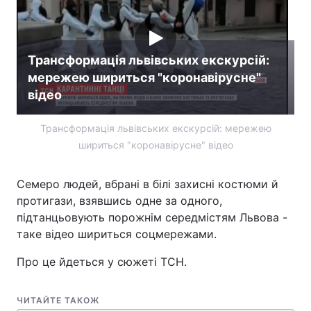
Трансформація львівських екскурсій:
мережею шириться "коронавірусне"
відео
Трансформація львівських екскурсій: мережею
шириться "коронавірусне" відео
Семеро людей, вбрані в білі захисні костюми й
протигази, взявшись одне за одного,
підтанцьовують порожнім середмістям Львова -
таке відео шириться соцмережами.
Про це йдеться у сюжеті ТСН.
ЧИТАЙТЕ ТАКОЖ