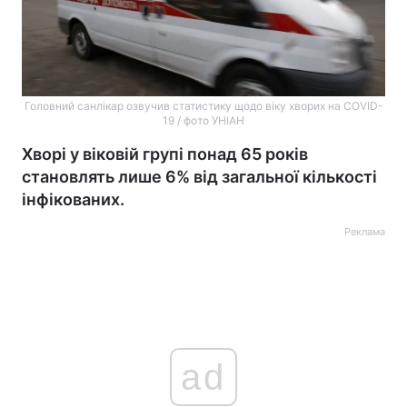
Головний санлікар озвучив статистику щодо віку хворих на COVID-
19 / фото УНІАН
Хворі у віковій групі понад 65 років
становлять лише 6% від загальної кількості
інфікованих.
Реклама
ad