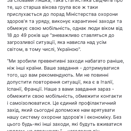
За словами Ляшка, така статистика свідчить про
те, що старша вікова група все ж таки
Тема оформлення
прислухається до порад Міністерства охорони
здоров'я та уряду, виконує карантинні заходи та
обмежує свою мобільність, однак люди віком від
18 до 49 років ще "зневажливо ставляться до
загрозливої ситуації, яка нависла над усім
світом, в тому числі, Україною".
“Ми зробили превентивні заходи набагато раніше,
ніж інші країни. Ваше завдання - дотримуватися
того, що вам рекомендують. Ми не повинні
допустити повторення ситуації, яка є в Італії,
Іспанії, Франції. Наше з вами завдання зараз -
обмежити свою мобільність, обмежити контакти
і самоізолюватися. Це єдиний профілактичний
захід, який сьогодні допоможе нам врятувати
нашу систему охорони здоров'я і економіку. Без
цього будь-які інші заходи, які будуть вживатися