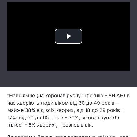
Лонгріди
Відео з Youtube
Статті
Play
Інтерв'ю
Думки
Video
Архів
Вакансії
Контакти
Послуги
“Найбільше (на коронавірусну інфекцію - УНІАН) в
нас хворіють люди віком від 30 до 49 років -
майже 38% від всіх хворих, від 18 до 29 років -
17%, від 50 до 65 років - 30%, вікова група 65
"плюс" - 6% хворих", - розповів він.