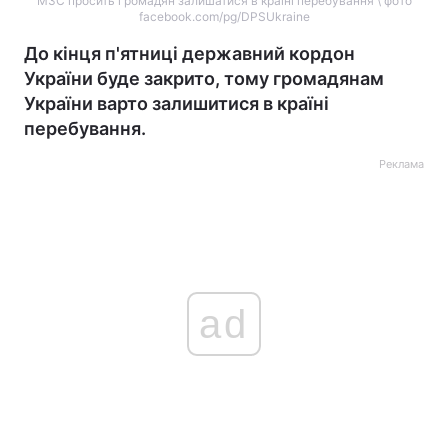
МЗС просить громадян залишатися в країні перебування \ фото
facebook.com/pg/DPSUkraine
До кінця п'ятниці державний кордон
України буде закрито, тому громадянам
України варто залишитися в країні
перебування.
Реклама
ad