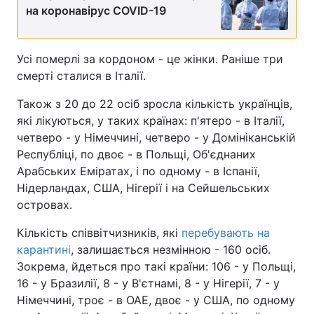
на коронавірус COVID-19
Усі померлі за кордоном - це жінки. Раніше три
смерті сталися в Італії.
Також з 20 до 22 осіб зросла кількість українців,
які лікуються, у таких країнах: п'ятеро - в Італії,
четверо - у Німеччині, четверо - у Домініканській
Республіці, по двоє - в Польщі, Об'єднаних
Арабських Еміратах, і по одному - в Іспанії,
Нідерландах, США, Нігерії і на Сейшельських
островах.
Кількість співвітчизників, які
перебувають на
карантині
, залишається незмінною - 160 осіб.
Зокрема, йдеться про такі країни: 106 - у Польщі,
16 - у Бразилії, 8 - у В'єтнамі, 8 - у Нігерії, 7 - у
Німеччині, троє - в ОАЕ, двоє - у США, по одному