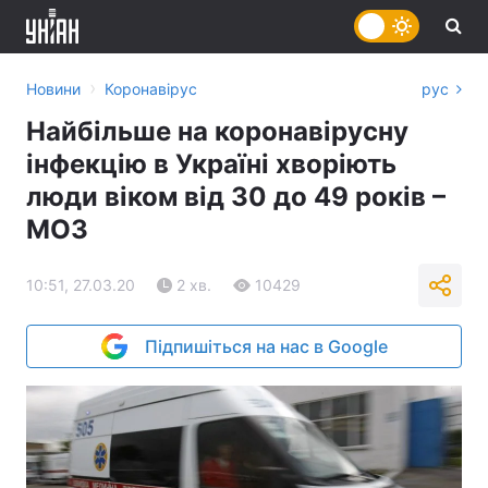
›
Новини
Коронавірус
рус
Найбільше на коронавірусну
інфекцію в Україні хворіють
люди віком від 30 до 49 років –
МОЗ
10:51, 27.03.20
2 хв.
10429
Підпишіться на нас в Google