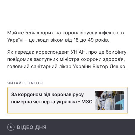
Головна
Війна
Майже 55% хворих на коронавірусну інфекцію в
Україна
Політика
Україні – це люди віком від 18 до 49 років.
Як передає кореспондент УНІАН, про це брифінгу
Економіка
Світ
повідомив заступник міністра охорони здоров’я,
Спорт
Наука
головний санітарний лікар України Віктор Ляшко.
Техно і зв'язок
Лайт
ЧИТАЙТЕ ТАКОЖ
Зброя
Інциденти
За кордоном від коронавірусу
померла четверта українка - МЗС
Здоров'я
Туризм
Цікавинки
Погода
ВІДЕО ДНЯ
Екологія
Регіони