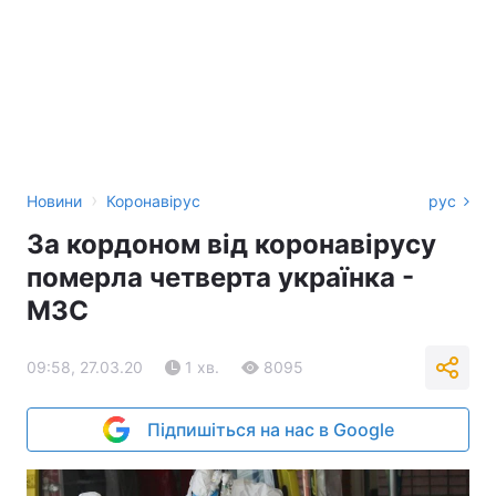
›
Новини
Коронавірус
рус
За кордоном від коронавірусу
померла четверта українка -
МЗС
09:58, 27.03.20
1 хв.
8095
Підпишіться на нас в Google