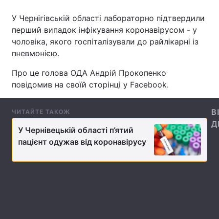
У Чернігівській області лабораторно підтвердили
перший випадок інфікування коронавірусом - у
чоловіка, якого госпіталізували до райлікарні із
Головна
Війна
пневмонією.
Україна
Політика
Про це голова ОДА Андрій Прокопенко
повідомив на своїй сторінці у Facebook.
Економіка
Світ
Спорт
Наука
В
ЧИТАЙТЕ ТАКОЖ
Д
Техно і зв'язок
Лайт
У Чернівецькій області п’ятий
пацієнт одужав від коронавірусу
Зброя
Інциденти
Здоров'я
Туризм
Цікавинки
Погода
Екологія
Регіони