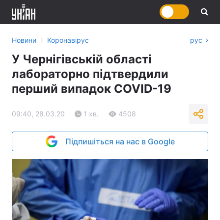
›
Новини
Коронавірус
рус
У Чернігівській області
лабораторно підтвердили
перший випадок COVID-19
09:40, 28.03.20
1 хв.
4508
Підпишіться на нас в Google