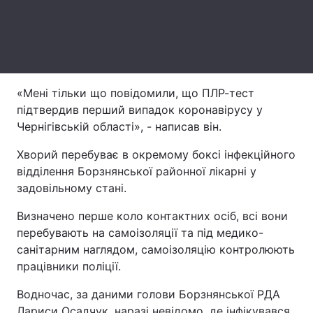
Лонгріди
Відео з Youtube
Статті
«Мені тільки що повідомили, що ПЛР-тест
Інтерв'ю
Думки
підтвердив перший випадок коронавірусу у
Чернігівській області», - написав він.
Архів
Вакансії
Хворий перебуває в окремому боксі інфекційного
Контакти
відділення Борзнянської районної лікарні у
задовільному стані.
Послуги
Визначено перше коло контактних осіб, всі вони
перебувають на самоізоляції та під медико-
санітарним наглядом, самоізоляцію контролюють
працівники поліції.
Водночас, за даними голови Борзнянської РДА
Лариси Осадчук, наразі невідомо, де інфікувався