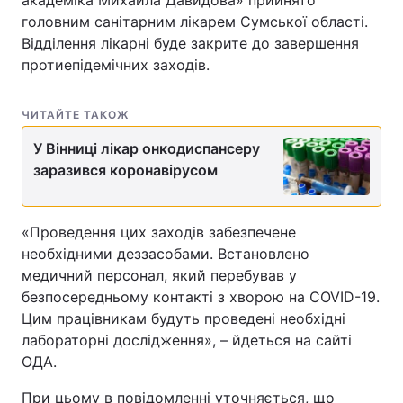
академіка Михайла Давидова» прийнято
головним санітарним лікарем Сумської області.
Відділення лікарні буде закрите до завершення
протиепідемічних заходів.
ЧИТАЙТЕ ТАКОЖ
У Вінниці лікар онкодиспансеру
заразився коронавірусом
«Проведення цих заходів забезпечене
необхідними деззасобами. Встановлено
медичний персонал, який перебував у
безпосередньому контакті з хворою на COVID-19.
Цим працівникам будуть проведені необхідні
лабораторні дослідження», – йдеться на сайті
ОДА.
При цьому в повідомленні уточняється, що