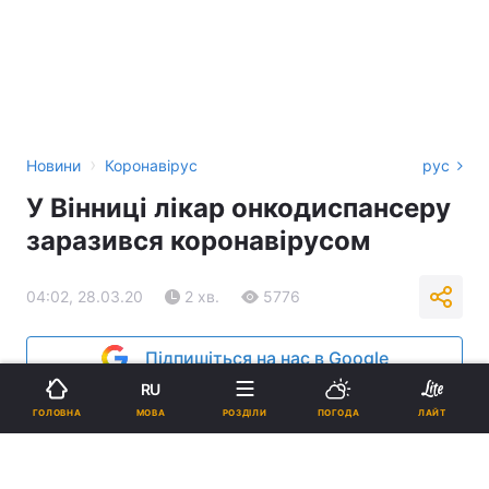
›
Новини
Коронавірус
рус
У Вінниці лікар онкодиспансеру
заразився коронавірусом
04:02, 28.03.20
2 хв.
5776
Підпишіться на нас в Google
RU
МОВА
ГОЛОВНА
РОЗДІЛИ
ПОГОДА
ЛАЙТ