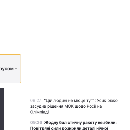
ірусом –
09:27
"Цій людині не місце тут": Усик різко
засудив рішення МОК щодо Росії на
Олімпіаді
09:26
Жодну балістичну ракету не збили:
Повітряні сили розкрили деталі нічної