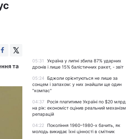
ус
05:31
Україна у липні збила 87% ударних
ення та
дронів і лише 15% балістичних ракет, - звіт
05:24
Бджоли орієнтуються не лише за
сонцем і запахом: у них знайшли ще один
"компас"
04:37
Росія платитиме Україні по $20 млрд
на рік: економіст оцінив реальний механізм
репарацій
04:22
Покоління 1960–1980-х бачить, як
молодь викидає їхні цінності в смітник