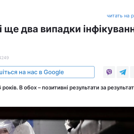
читать на 
і ще два випадки інфікуван
4249
іться на нас в Google
6 років. В обох – позитивні результати за результа