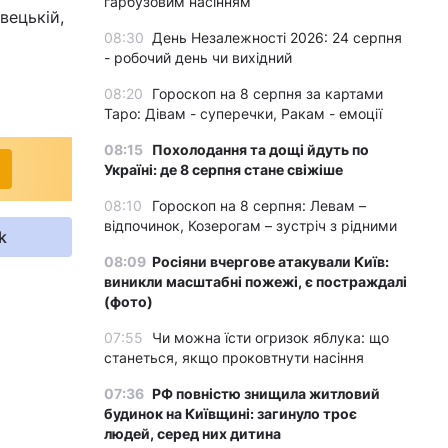
гарбузовим насінням
вецькій,
08:30
День Незалежності 2026: 24 серпня
- робочий день чи вихідний
08:20
Гороскоп на 8 серпня за картами
Таро: Дівам - суперечки, Ракам - емоції
08:15
Похолодання та дощі йдуть по
Україні: де 8 серпня стане свіжіше
08:10
Гороскоп на 8 серпня: Левам –
відпочинок, Козерогам – зустріч з рідними
k
08:09
Росіяни вчергове атакували Київ:
виникли масштабні пожежі, є постраждалі
(фото)
07:55
Чи можна їсти огризок яблука: що
станеться, якщо проковтнути насіння
07:36
РФ повністю знищила житловий
будинок на Київщині: загинуло троє
людей, серед них дитина