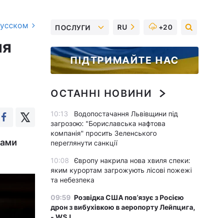
русском
RU
+20
ПОСЛУГИ
ня
ПІДТРИМАЙТЕ НАС
ОСТАННІ НОВИНИ
10:13
Водопостачання Львівщини під
загрозою: "Бориславська нафтова
компанія" просить Зеленського
тами
переглянути санкції
10:08
Європу накрила нова хвиля спеки:
яким курортам загрожують лісові пожежі
та небезпека
09:59
Розвідка США пов’язує з Росією
дрон з вибухівкою в аеропорту Лейпцига,
- WSJ