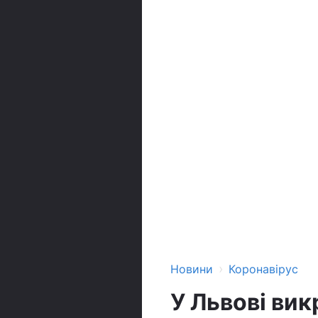
›
Новини
Коронавірус
У Львові вик