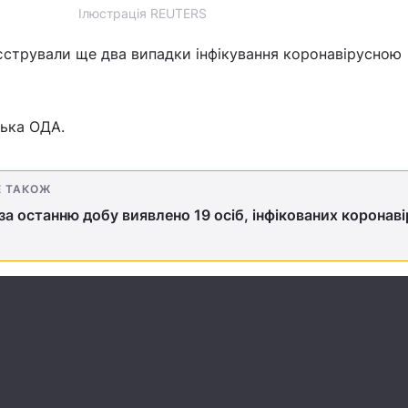
Ілюстрація REUTERS
еєстрували ще два випадки інфікування коронавірусною
ська ОДА.
Е ТАКОЖ
 за останню добу виявлено 19 осіб, інфікованих коронав