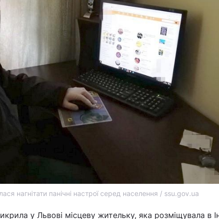
ася нагнітати панічні настрої серед населення / ssu.gov.ua
икрила у Львові місцеву жительку, яка розміщувала в І