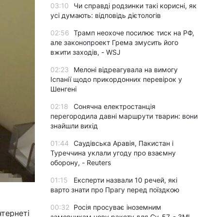
03:10
Чи справді родзинки такі корисні, як
усі думають: відповідь дієтологів
02:56
Трамп неохоче посилює тиск на РФ,
але законопроект Грема змусить його
вжити заходів, - WSJ
02:23
Мелоні відреагувала на вимогу
Іспанії щодо прикордонних перевірок у
Шенгені
02:18
Сонячна електростанція
перегородила давні маршрути тварин: вони
знайшли вихід
01:44
Саудівська Аравія, Пакистан і
Туреччина уклали угоду про взаємну
оборону, - Reuters
01:15
Експерти назвали 10 речей, які
варто знати про Прагу перед поїздкою
00:32
Росія просуває іноземним
нтернеті
замовникам нову ракету для Су-57, - ЗМІ