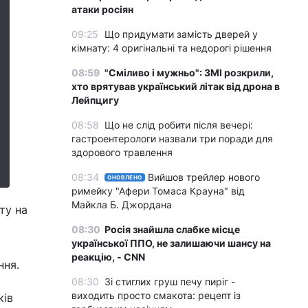
атаки росіян
09:25
Що придумати замість дверей у
кімнату: 4 оригінальні та недорогі рішення
08:59
"Сміливо і мужньо": ЗМІ розкрили,
хто врятував український літак від дрона в
Лейпцигу
08:58
Що не слід робити після вечері:
гастроентерологи назвали три поради для
здорового травлення
08:34
Вийшов трейлер нового
ОНОВЛЕНО
римейку "Афери Томаса Крауна" від
Майкла Б. Джордана
ту на
08:30
Росія знайшла слабке місце
української ППО, не залишаючи шансу на
реакцію, - CNN
ння.
08:30
Зі стиглих груш печу пиріг -
виходить просто смакота: рецепт із
ків