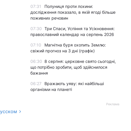
07:31
Полуниця проти лохини:
дослідження показало, в якій ягоді більше
поживних речовин
07:30
Три Спаси, Успіння та Усікновення:
православний календар на серпень 2026
07:10
Магнітна буря охопить Землю:
свіжий прогноз на 3 дні (графік)
06:30
8 серпня: церковне свято сьогодні,
що потрібно зробити, щоб здійснилося
бажання
06:27
Вражають уяву: які найбільші
організми на планеті
Реклама
русском