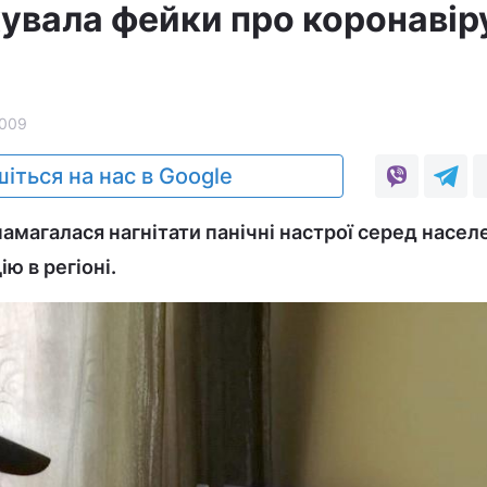
вала фейки про коронавір
009
іться на нас в Google
амагалася нагнітати панічні настрої серед насел
ю в регіоні.