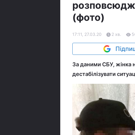
розповсюджу
(фото)
17:11, 27.03.20
2 хв.
5
Підпиш
За даними СБУ, жінка н
дестабілізувати ситуаці