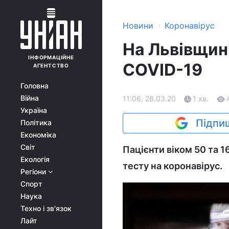
›
Новини
Коронавірус
На Львівщин
ІНФОРМАЦІЙНЕ
COVID-19
АГЕНТСТВО
Головна
Війна
11:06, 28.03.20
1 хв.
Україна
Підпиш
Політика
Економіка
Світ
Пацієнти віком 50 та 1
Екологія
тесту на коронавірус.
Регіони
Спорт
Наука
Техно і зв'язок
Лайт