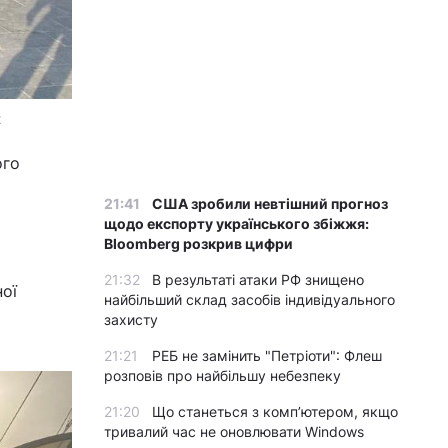
к
ого
21:41
США зробили невтішний прогноз
щодо експорту українського збіжжя:
Bloomberg розкрив цифри
21:32
В результаті атаки РФ знищено
ої
найбільший склад засобів індивідуального
захисту
21:21
РЕБ не замінить "Петріоти": Флеш
розповів про найбільшу небезпеку
21:20
Що станеться з комп’ютером, якщо
тривалий час не оновлювати Windows