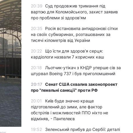
20:39
Суд продовжив тримання під
вартою для Коломойського, захист заявив
про проблеми зі здоров'ям
20:35
Росія встановила антидронові сітки
на своїх субмаринах, розташованих за
тисячі кілометрів від України
20:22
Що їсти для здоров’я серця:
кардіологи назвали 7 корисних каш
20:18
Льотчик-утікач з КНДР уперше сів за
штурвал Boeing 737 і був приголомшений
20:17
Сенат США схвалив законопроект
про "пекельні санкції" проти РФ
20:01
Київ буде значно краще
підготовлений до зими, але фактор
обстрілів і можливостей ППО ніхто не
відміняв, - Пантелеєв
19:52
Зеленський прибув до Сербії: деталі
люк