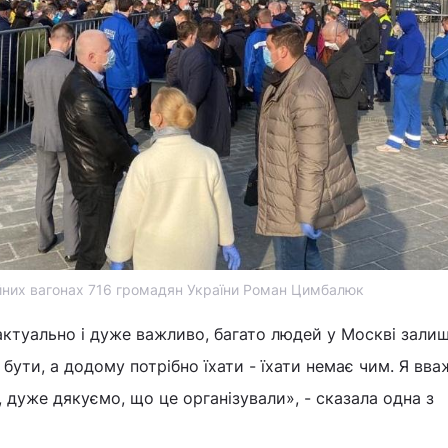
йних вагонах 716 громадян України Роман Цимбалюк
ктуально і дуже важливо, багато людей у Москві зали
е бути, а додому потрібно їхати - їхати немає чим. Я вв
, дуже дякуємо, що це організували», - сказала одна з