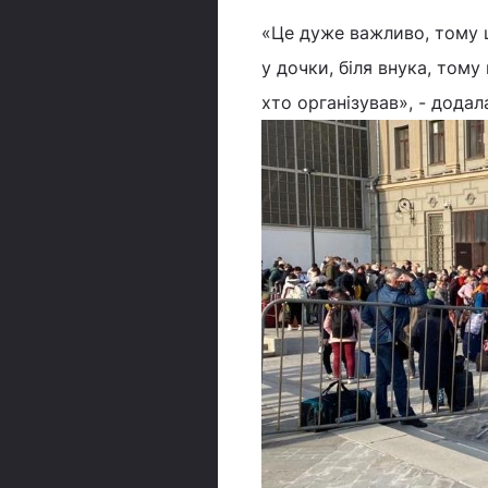
«Це дуже важливо, тому
у дочки, біля внука, тому
хто організував», - додал