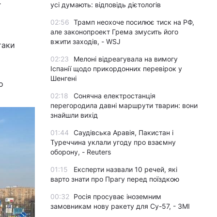
усі думають: відповідь дієтологів
ї
02:56
Трамп неохоче посилює тиск на РФ,
але законопроект Грема змусить його
вжити заходів, - WSJ
таки
02:23
Мелоні відреагувала на вимогу
Іспанії щодо прикордонних перевірок у
Шенгені
о
02:18
Сонячна електростанція
перегородила давні маршрути тварин: вони
знайшли вихід
01:44
Саудівська Аравія, Пакистан і
Туреччина уклали угоду про взаємну
оборону, - Reuters
01:15
Експерти назвали 10 речей, які
варто знати про Прагу перед поїздкою
00:32
Росія просуває іноземним
замовникам нову ракету для Су-57, - ЗМІ