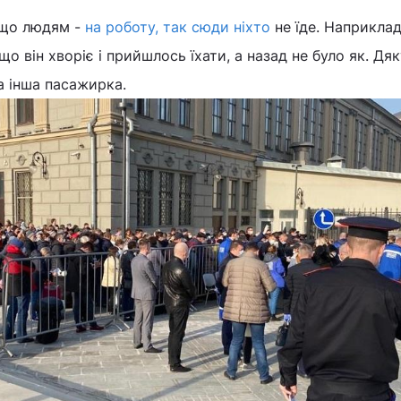
 що людям -
на роботу, так сюди ніхто
не їде. Наприклад
 що він хворіє і прийшлось їхати, а назад не було як. Дяк
а інша пасажирка.