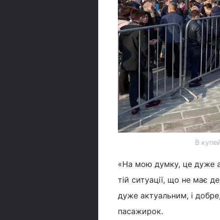
В купе
«На мою думку, це дуже а
тій ситуації, що не має д
дуже актуальним, і добре
пасажирок.