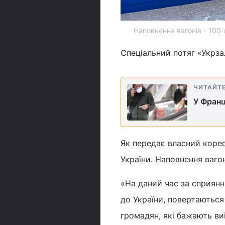
Наповнення вагонів - 100-
Спеціальний потяг «Укрза
ЧИТАЙТ
У Франц
Як передає власний коре
України. Наповнення вагон
«На даний час за сприянн
до України, повертаються 
громадян, які бажають ви