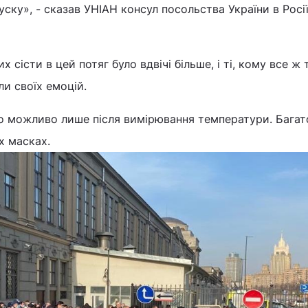
ску», - сказав УНІАН консул посольства України в Росі
 сісти в цей потяг було вдвічі більше, і ті, кому все ж 
и своїх емоцій.
ло можливо лише після вимірювання температури. Багат
х масках.