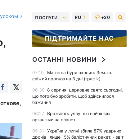
русском
RU
+20
ПОСЛУГИ
ПІДТРИМАЙТЕ НАС
о,
ОСТАННІ НОВИНИ
07:10
Магнітна буря охопить Землю:
свіжий прогноз на 3 дні (графік)
06:30
8 серпня: церковне свято сьогодні,
що потрібно зробити, щоб здійснилося
бажання
соткове,
06:27
Вражають уяву: які найбільші
організми на планеті
05:31
Україна у липні збила 87% ударних
дронів і лише 15% балістичних ракет, - звіт