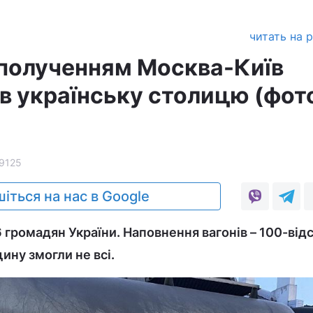
читать на 
полученням Москва-Київ
в українську столицю (фот
9125
іться на нас в Google
 громадян України. Наповнення вагонів – 100-від
щину змогли не всі.