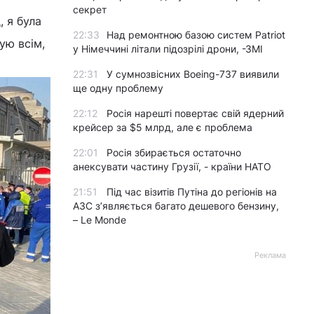
секрет
, я була
22:33
Над ремонтною базою систем Patriot
ую всім,
у Німеччині літали підозрілі дрони, -ЗМІ
22:31
У сумнозвісних Boeing-737 виявили
ще одну проблему
22:12
Росія нарешті повертає свій ядерний
крейсер за $5 млрд, але є проблема
22:01
Росія збирається остаточно
анексувати частину Грузії, - країни НАТО
21:51
Під час візитів Путіна до регіонів на
АЗС з’являється багато дешевого бензину,
– Le Monde
Реклама