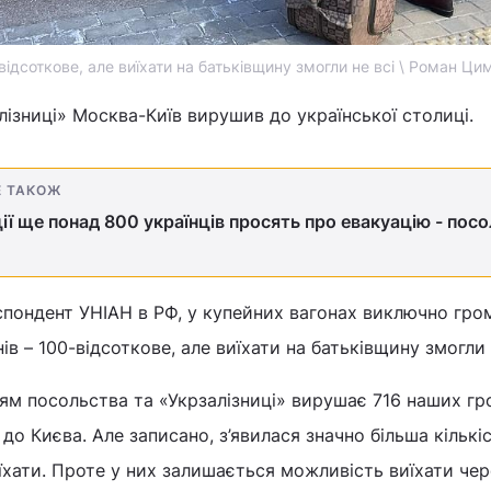
відсоткове, але виїхати на батьківщину змогли не всі \ Роман Ц
лізниці» Москва-Київ вирушив до української столиці.
Е ТАКОЖ
ії ще понад 800 українців просять про евакуацію - посо
спондент УНІАН в РФ, у купейних вагонах виключно гро
ів – 100-відсоткове, але виїхати на батьківщину змогли 
ям посольства та «Укрзалізниці» вирушає 716 наших г
до Києва. Але записано, з’явилася значно більша кількі
їхати. Проте у них залишається можливість виїхати чер