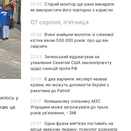
00:05
Старий монітор ще рано викидати:
як використати його повторно з користю
07 серпня, п'ятниця
23:58
Вчені знайшли молоток зі слонової
кістки віком 500 000 років: про що він
свідчить
23:53
Зеленський відреагував на
ухвалення Сенатом США законопроєкту
щодо санкцій проти РФ
23:19
Є два варіанти: експерт назвав
країни, які можуть допомогти Україні з
ракетами до Patriot
шилось у
23:17
Колишньому очільнику МЗС
ажаю це
Угорщини може загрожувати до трьох
років ув'язнення, - ЗМІ
23:07
Одна фраза миттєво поставить на
місце зверхню людину: психолог розкрила