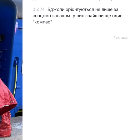
05:24
Бджоли орієнтуються не лише за
сонцем і запахом: у них знайшли ще один
"компас"
Реклама