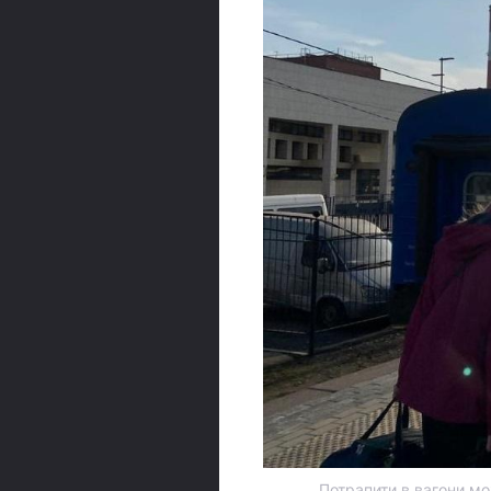
Потрапити в вагони м