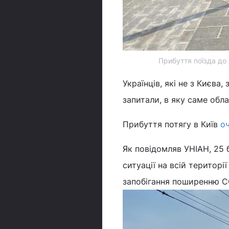
Прибуття поїзда до 
Українців, які не з Києва
запитали, в яку саме обл
Прибуття потягу в Київ
оч
Як повідомляв УНІАН, 25 
ситуації на всій територі
запобігання поширенню C