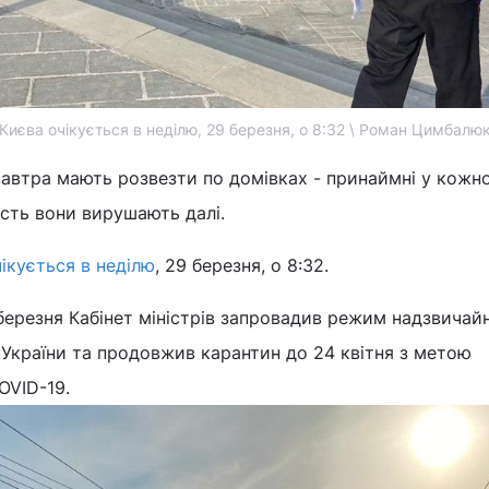
Києва очікується в неділю, 29 березня, о 8:32 \ Роман Цимбалю
, завтра мають розвезти по домівках - принаймні у кожн
асть вони вирушають далі.
ікується в неділю
, 29 березня, о 8:32.
березня Кабінет міністрів запровадив режим надзвичайн
ї України та продовжив карантин до 24 квітня з метою
OVID-19.