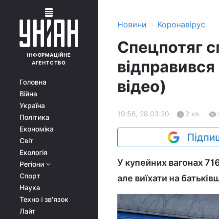
›
Новини
Коронавірус
Спецпотяг с
ІНФОРМАЦІЙНЕ
відправився 
АГЕНТСТВО
відео)
Головна
Війна
Україна
19:56, 28.03.20
2 хв.
Політика
Економіка
Підпиш
Світ
Екологія
У купейних вагонах 716
Регіони
Спорт
але виїхати на батьків
Наука
Техно і зв'язок
Лайт