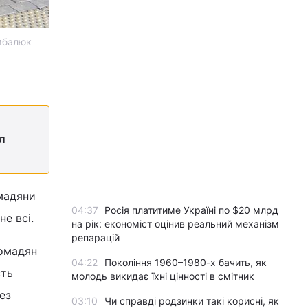
имбалюк
л
мадяни
04:37
Росія платитиме Україні по $20 млрд
не всі.
на рік: економіст оцінив реальний механізм
репарацій
ромадян
04:22
Покоління 1960–1980-х бачить, як
сть
молодь викидає їхні цінності в смітник
ез
03:10
Чи справді родзинки такі корисні, як