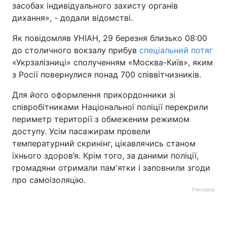
засобах індивідуального захисту органів
Тема оформлення
дихання», - додали відомстві.
Як повідомляв УНІАН, 29 березня близько 08:00
до столичного вокзалу прибув
спеціальний потяг
«Укрзалізниці» сполученням «Москва-Київ», яким
з Росії повернулися понад 700 співвітчизників.
Для його оформлення прикордонники зі
співробітниками Національної поліції перекрили
периметр території з обмеженим режимом
доступу. Усім пасажирам провели
температурний скринінг, цікавлячись станом
їхнього здоров’я. Крім того, за даними поліції,
громадяни отримали пам'ятки і заповнили згоди
про самоізоляцію.
Реклама