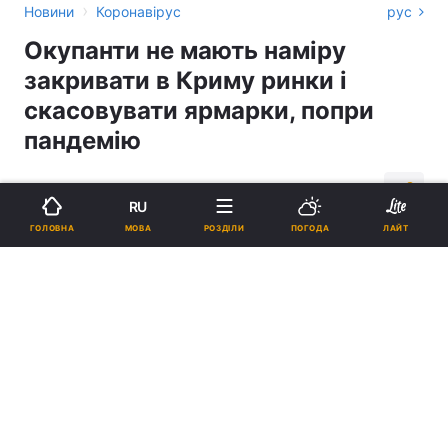
›
Новини
Коронавірус
рус
Окупанти не мають наміру
закривати в Криму ринки і
скасовувати ярмарки, попри
пандемію
16:01, 29.03.20
1 хв.
3535
RU
МОВА
ГОЛОВНА
РОЗДІЛИ
ПОГОДА
ЛАЙТ
Підпишіться на нас в Google