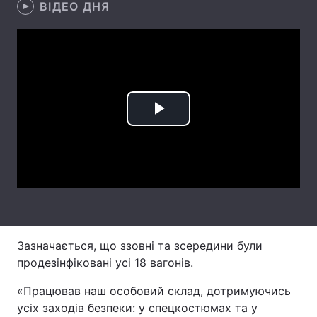
ВІДЕО ДНЯ
Лонгріди
Відео з Youtube
Статті
Інтерв'ю
Думки
Play
Архів
Вакансії
Video
Контакти
Послуги
Зазначається, що ззовні та зсередини були
продезінфіковані усі 18 вагонів.
«Працював наш особовий склад, дотримуючись
усіх заходів безпеки: у спецкостюмах та у