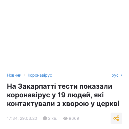
›
Новини
Коронавірус
рус
На Закарпатті тести показали
коронавірус у 19 людей, які
контактували з хворою у церкві
17:34, 29.03.20
2 хв.
9669