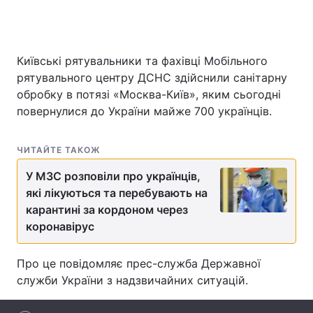
Київські рятувальники та фахівці Мобільного
Головна
Війна
рятувального центру ДСНС здійснили санітарну
Україна
Політика
обробку в потязі «Москва-Київ», яким сьогодні
повернулися до України майже 700 українців.
Економіка
Світ
ЧИТАЙТЕ ТАКОЖ
Спорт
Наука
У МЗС розповіли про українців,
Техно і зв'язок
Лайт
які лікуються та перебувають на
карантині за кордоном через
Зброя
Інциденти
коронавірус
Здоров'я
Туризм
Про це повідомляє прес-служба Державної
Цікавинки
Погода
служби України з надзвичайних ситуацій.
Екологія
Регіони