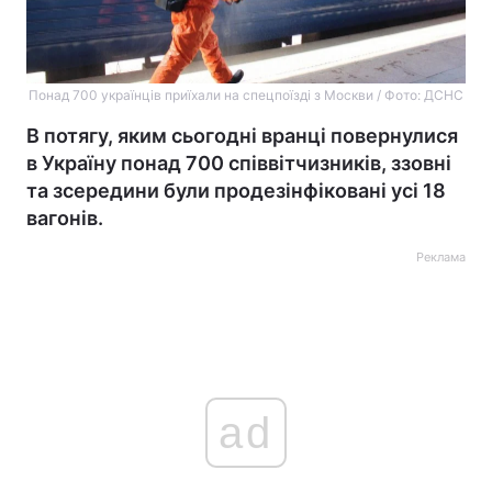
Понад 700 українців приїхали на спецпоїзді з Москви / Фото: ДСНС
В потягу, яким сьогодні вранці повернулися
в Україну понад 700 співвітчизників, ззовні
та зсередини були продезінфіковані усі 18
вагонів.
Реклама
ad