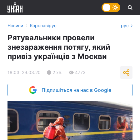
›
Новини
Коронавірус
рус
Рятувальники провели
знезараження потягу, який
привіз українців з Москви
18:03, 29.03.20
2 хв.
4773
Підпишіться на нас в Google