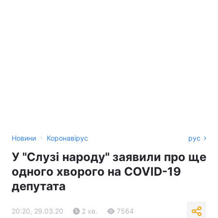
›
Новини
Коронавірус
рус
У "Слузі народу" заявили про ще
одного хворого на COVID-19
депутата
20:20, 29.03.20
2 хв.
7564