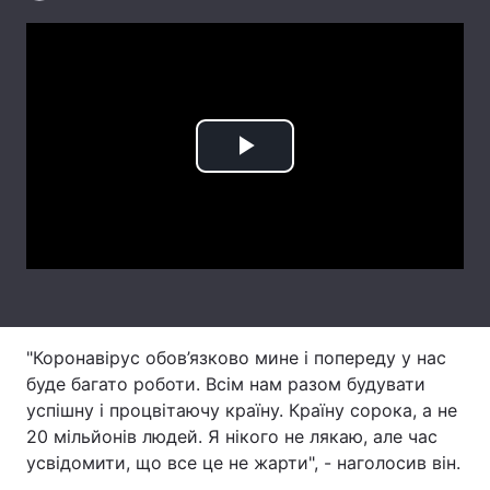
Лонгріди
Відео з Youtube
Статті
Інтерв'ю
Думки
Play
Архів
Вакансії
Video
Контакти
Послуги
"Коронавірус обов’язково мине і попереду у нас
буде багато роботи. Всім нам разом будувати
успішну і процвітаючу країну. Країну сорока, а не
20 мільйонів людей. Я нікого не лякаю, але час
усвідомити, що все це не жарти", - наголосив він.