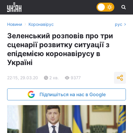
›
Новини
Коронавірус
рус
Зеленський розповів про три
сценарії розвитку ситуації з
епідемією коронавірусу в
Україні
22:15, 29.03.20
2 хв.
9377
Підпишіться на нас в Google