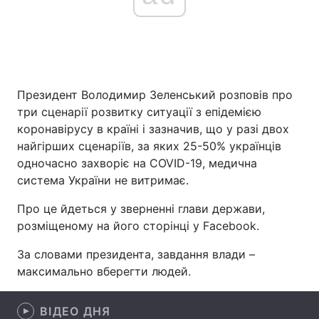
Головна
Війна
Україна
Політика
Президент Володимир Зеленський розповів про
три сценарії розвитку ситуації з епідемією
Економіка
Світ
коронавірусу в країні і зазначив, що у разі двох
найгірших сценаріїв, за яких 25-50% українців
Спорт
Наука
одночасно захворіє на COVID-19, медична
система України не витримає.
Техно і зв'язок
Лайт
Про це йдеться у зверненні глави держави,
Зброя
Інциденти
розміщеному на його сторінці у Facebook.
Здоров'я
Туризм
За словами президента, завдання влади –
максимально вберегти людей.
Цікавинки
Погода
ВІДЕО ДНЯ
Екологія
Регіони