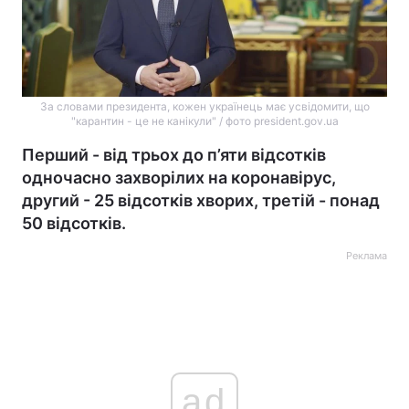
За словами президента, кожен українець має усвідомити, що
"карантин - це не канікули" / фото president.gov.ua
Перший - від трьох до п’яти відсотків
одночасно захворілих на коронавірус,
другий - 25 відсотків хворих, третій - понад
50 відсотків.
Реклама
ad