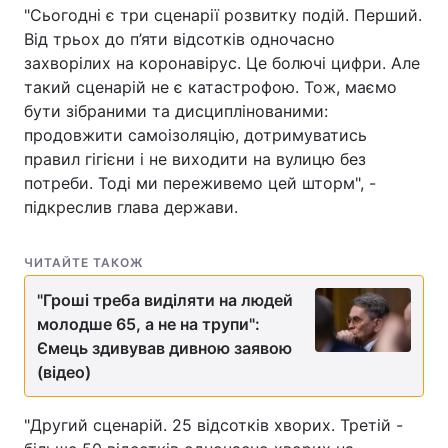
"Сьогодні є три сценарії розвитку подій. Перший.
Тема оформлення
Від трьох до п’яти відсотків одночасно
захворілих на коронавірус. Це болючі цифри. Але
такий сценарій не є катастрофою. Тож, маємо
бути зібраними та дисциплінованими:
продовжити самоізоляцію, дотримуватись
правил гігієни і не виходити на вулицю без
потреби. Тоді ми переживемо цей шторм", -
підкреслив глава держави.
ЧИТАЙТЕ ТАКОЖ
"Гроші треба виділяти на людей
молодше 65, а не на трупи":
Ємець здивував дивною заявою
(відео)
"Другий сценарій. 25 відсотків хворих. Третій -