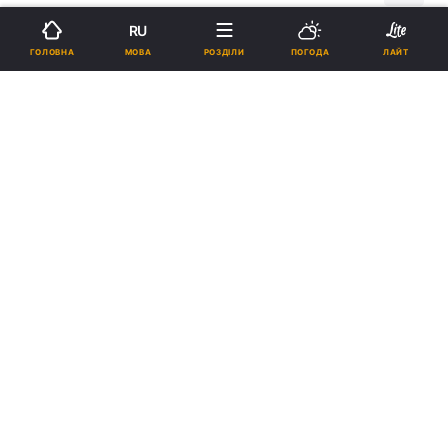
RU
Підпишіться на нас в Google
МОВА
ГОЛОВНА
РОЗДІЛИ
ПОГОДА
ЛАЙТ
За словами Кравчук, нардеп Ватрас отримав позитивний результат
тесту на коронавірус / Фото: УНІАН
Хворий на коронавірус депутат перебуває в
інфекційній лікарні у Хмельницькому.
Реклама