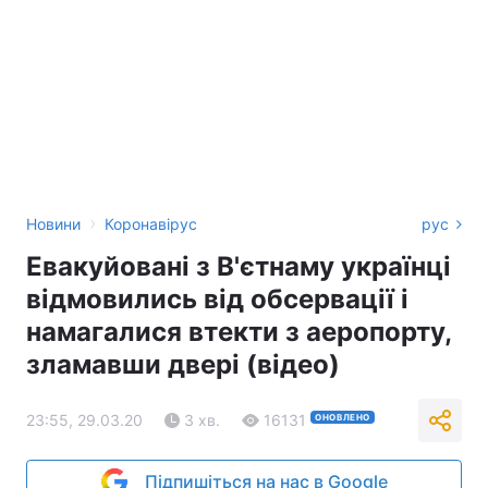
›
Новини
Коронавірус
рус
Евакуйовані з В'єтнаму українці
відмовились від обсервації і
намагалися втекти з аеропорту,
зламавши двері (відео)
23:55, 29.03.20
3 хв.
16131
ОНОВЛЕНО
Підпишіться на нас в Google