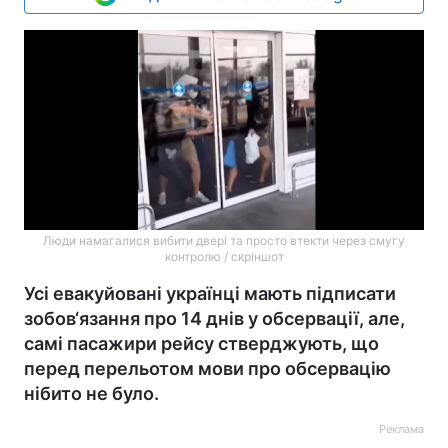
Люди намагалися вибити двері та просто втекти через смугу
контролю / скріншот
Усі евакуйовані українці мають підписати
зобов‘язання про 14 днів у обсервації, але,
самі пасажири рейсу стверджують, що
перед перельотом мови про обсервацію
нібито не було.
Реклама