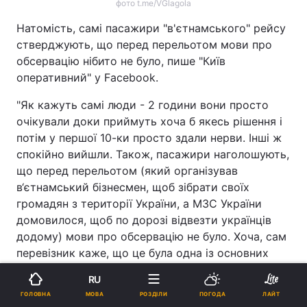
фото t.me/VGlagola
Натомість, самі пасажири "в'єтнамського" рейсу
стверджують, що перед перельотом мови про
обсервацію нібито не було, пише "Київ
оперативний" у Facebook.
"Як кажуть самі люди - 2 години вони просто
очікували доки приймуть хоча б якесь рішення і
потім у першої 10-ки просто здали нерви. Інші ж
спокійно вийшли. Також, пасажири наголошують,
що перед перельотом (який організував
в‘єтнамський бізнесмен, щоб зібрати своїх
громадян з території України, а МЗС України
домовилося, щоб по дорозі відвезти українців
додому) мови про обсервацію не було. Хоча, сам
перевізник каже, що це була одна із основних
умов перельоту", - пише видання.
RU
МОВА
ГОЛОВНА
РОЗДІЛИ
ПОГОДА
ЛАЙТ