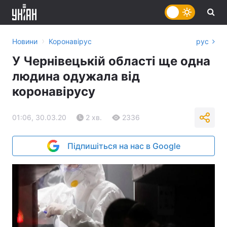
›
Новини
Коронавірус
рус
У Чернівецькій області ще одна
людина одужала від
коронавірусу
01:06, 30.03.20
2 хв.
2336
Підпишіться на нас в Google