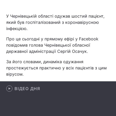
У Чернівецькій області одужав шостий пацієнт,
який був госпіталізований з коронавірусною
Головна
Війна
інфекцією.
Україна
Політика
Про це сьогодні у прямому ефірі у Facebook
повідомив голова Чернівецької обласної
Економіка
Світ
державної адміністрації Сергій Осачук.
Спорт
Наука
За його словами, динаміка одужання
простежується практично у всіх пацієнтів з цим
Техно і зв'язок
Лайт
вірусом.
Зброя
Інциденти
ВІДЕО ДНЯ
Здоров'я
Туризм
Цікавинки
Погода
Екологія
Регіони