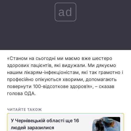
ad
Лонгріди
Відео з Youtube
Статті
Інтерв'ю
Думки
Архів
Вакансії
«Станом на сьогодні ми маємо вже шестеро
здорових пацієнтів, які видужали. Ми дякуємо
Контакти
нашим лікарям-інфекціоністам, які так грамотно і
професійно опікуються хворими, допомагають
Послуги
повернути 100-відсоткове здоров’я», – сказав
голова ОДА.
ЧИТАЙТЕ ТАКОЖ
У Чернівецькій області ще 16
людей заразилися