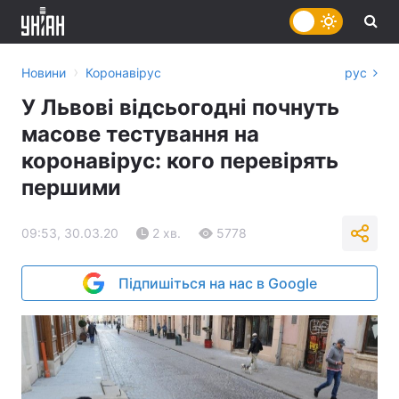
›
Новини
Коронавірус
рус
У Львові відсьогодні почнуть
масове тестування на
коронавірус: кого перевірять
першими
09:53, 30.03.20
2 хв.
5778
Підпишіться на нас в Google