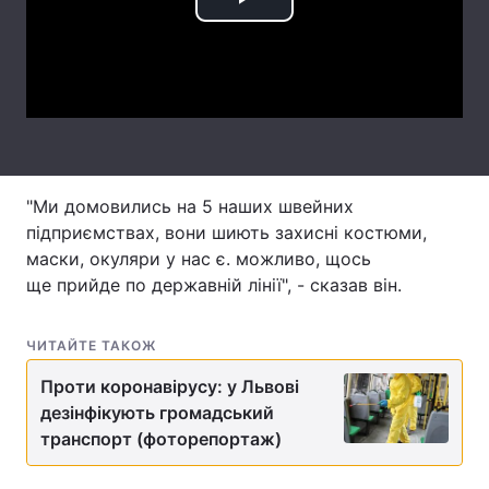
Play
Лонгріди
Video
Відео з Youtube
Статті
Інтерв'ю
Думки
Архів
Вакансії
"Ми домовились на 5 наших швейних
підприємствах, вони шиють захисні костюми,
Контакти
маски, окуляри у нас є. можливо, щось
ще прийде по державній лінії", - сказав він.
Послуги
ЧИТАЙТЕ ТАКОЖ
Проти коронавірусу: у Львові
дезінфікують громадський
транспорт (фоторепортаж)