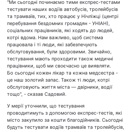
"Ми сьогодні починаємо тими експрес-тестами
тестувати наших водіїв автобусів, тролейбусів
Тема оформлення
та трамваїв, тих, хто працює у Нічліжці (центрі
перебування бездомних громадян - УНІАН),
соціальних працівників, які ходять до людей,
котрі вдома. Нам важливо, щоб система
працювала і ті люди, які забезпечують
обслуговування, були здоровими. Звичайно,
тестування мають проходити також медичні
працівники, щоб ми своєчасно це виявляти.
Бо сьогодні кожен лікар та кожна медсестра -
це наш золотий запас. Також ті люди, котрі
обслуговують життя міста — двірники, водії
тощо", - сказав Садовий.
У мерії уточнили, що тестування
проводитимуть з допомогою експрес-тестів, які
місто закупило за кошти благодійників. Сьогодні
будуть тестувати водіїв трамваїв та тролейбусів,