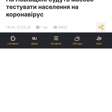
тестувати населення на
коронавірус
16:41, 27.03.20
1 хв.
4405
RU
Підпишіться на нас в Google
МОВА
ГОЛОВНА
РОЗДІЛИ
ПОГОДА
ЛАЙТ
Львів'ян перевірять на коронавірус / УНІАН