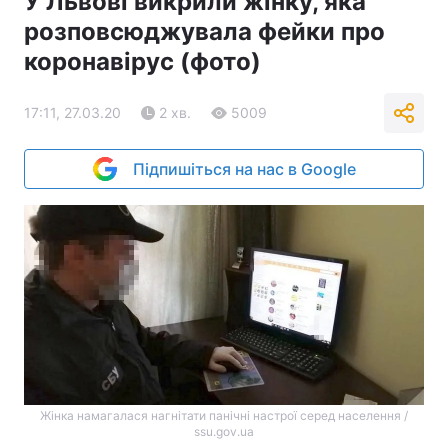
У Львові викрили жінку, яка
розповсюджувала фейки про
коронавірус (фото)
17:11, 27.03.20
2 хв.
5009
Підпишіться на нас в Google
Жінка намагалася нагнітати панічні настрої серед населення /
ssu.gov.ua