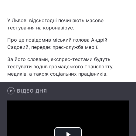
У Львові відсьогодні починають масове
Головна
Війна
тестування на коронавірус.
Про це повідомив міський голова Андрій
Україна
Політика
Садовий, передає прес-служба мерії.
Економіка
Світ
За його словами, експрес-тестами будуть
тестувати водіїв громадського транспорту,
Спорт
Наука
медиків, а також соціальних працівників.
Техно і зв'язок
Лайт
ВІДЕО ДНЯ
Зброя
Інциденти
Здоров'я
Туризм
Цікавинки
Погода
Екологія
Регіони