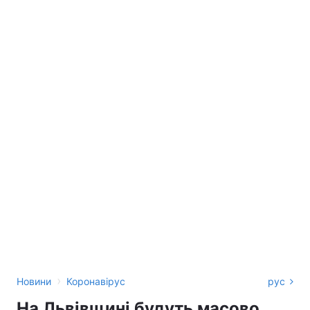
›
Новини
Коронавірус
рус
На Львівщині будуть масово