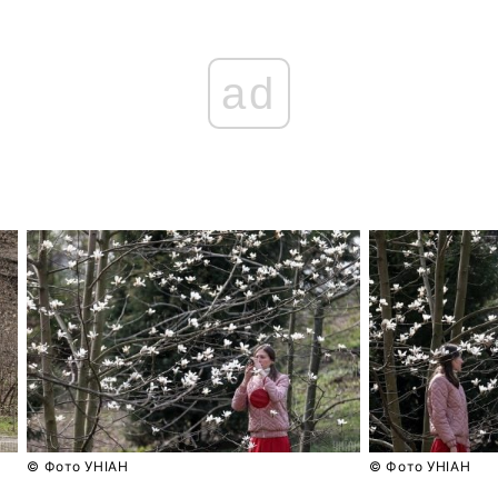
ad
Головна
Війна
Україна
Політика
Економіка
Світ
Спорт
Наука
Техно і зв'язок
Лайт
Зброя
Інциденти
Здоров'я
Туризм
Цікавинки
Погода
© Фото УНІАН
© Фото УНІАН
Екологія
Регіони