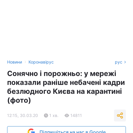
›
Новини
Коронавірус
рус
Сонячно і порожньо: у мережі
показали раніше небачені кадри
безлюдного Києва на карантині
(фото)
12:15, 30.03.20
1 хв.
14811
Підпишіться на нас в Google