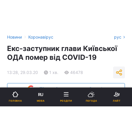
›
Новини
Коронавірус
рус
Екс-заступник глави Київської
ОДА помер від COVID-19
13:28, 29.03.20
1 хв.
46478
Підпишіться на нас в Google
RU
МОВА
ГОЛОВНА
РОЗДІЛИ
ПОГОДА
ЛАЙТ