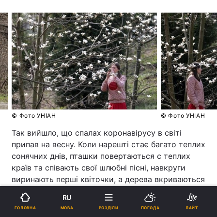
© Фото УНІАН
© Фото УНІАН
Так вийшло, що спалах коронавірусу в світі
припав на весну. Коли нарешті стає багато теплих
сонячних днів, пташки повертаються с теплих
країв та співають свої шлюбні пісні, навкруги
виринають перші квіточки, а дерева вкриваються
зеленню та цвітом.
RU
МОВА
ГОЛОВНА
РОЗДІЛИ
ПОГОДА
ЛАЙТ