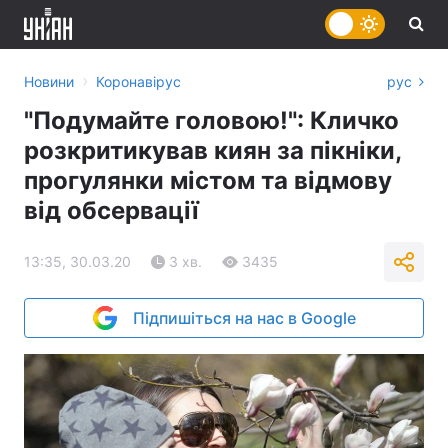
›
Новини
Коронавірус
рус
"Подумайте головою!": Кличко
розкритикував киян за пікніки,
прогулянки містом та відмову
від обсервації
13:35, 30.03.20
3 хв.
3435
Підпишіться на нас в Google