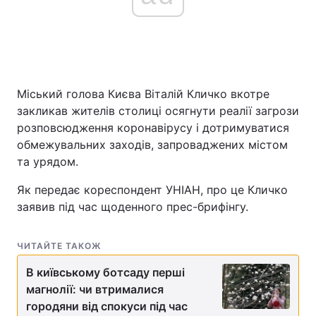
Головна
Війна
Україна
Політика
Міський голова Києва Віталій Кличко вкотре
закликав жителів столиці осягнути реалії загрози
Економіка
Світ
розповсюдження коронавірусу і дотримуватися
обмежувальних заходів, запроваджених містом
Спорт
Наука
та урядом.
Техно і зв'язок
Лайт
Як передає кореспондент УНІАН, про це Кличко
заявив під час щоденного прес-брифінгу.
Зброя
Інциденти
ЧИТАЙТЕ ТАКОЖ
Здоров'я
Туризм
В київському ботсаду перші
Цікавинки
Погода
магнолії: чи втрималися
городяни від спокуси під час
Екологія
Регіони