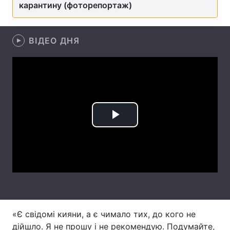
карантину (фоторепортаж)
Лонгріди
ВІДЕО ДНЯ
Відео з Youtube
Статті
Інтерв'ю
Думки
Архів
Вакансії
Контакти
Play
Послуги
Video
«Є свідомі кияни, а є чимало тих, до кого не
дійшло. Я не прошу і не рекомендую. Подумайте,