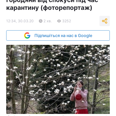
карантину (фоторепортаж)
12:34, 30.03.20
2 хв.
3252
Підпишіться на нас в Google