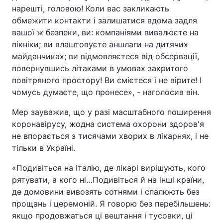
нарешті, головою! Коли вас закликають
Тема оформлення
обмежити контакти і залишатися вдома задля
вашої ж безпеки, ви: компаніями вивалюєте на
пікніки; ви влаштовуєте аншлаги на дитячих
майданчиках; ви відмовляєтеся від обсервації,
повернувшись літаками в умовах закритого
повітряного простору! Ви смієтеся і не вірите! І
чомусь думаєте, що пронесе», - наголосив він.
Мер зауважив, що у разі масштабного поширення
коронавірусу, жодна система охорони здоров'я
не впорається з тисячами хворих в лікарнях, і не
тільки в Україні.
«Подивіться на Італію, де лікарі вирішують, кого
рятувати, а кого ні…Подивіться й на інші країни,
де домовини вивозять сотнями і спалюють без
прощань і церемоній. Я говорю без перебільшень:
якщо продовжаться ці вештання і тусовки, ці