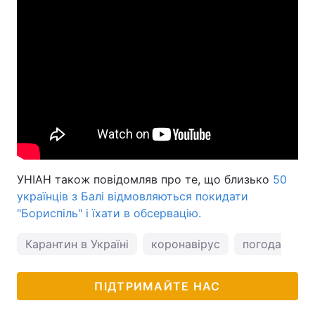
УНІАН також повідомляв про те, що близько
50
українців з Балі відмовляються покидати
"Бориспіль" і їхати в обсервацію.
Карантин в Україні
коронавірус
погода у Киє
ПІДТРИМАЙТЕ НАС