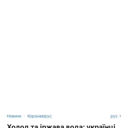
›
Новини
Коронавірус
рус
Холод та іржава вода: українці