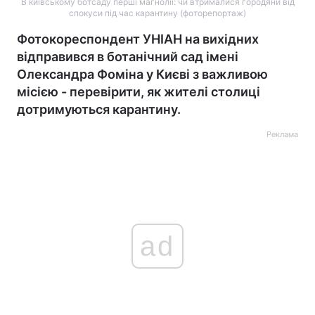
В київському ботсаду перші магнолії: чи втрималися городяни від
спокуси під час карантину (фоторепортаж)
Фотокореспондент УНІАН на вихідних
відправився в ботанічний сад імені
Олександра Фоміна у Києві з важливою
місією - перевірити, як жителі столиці
дотримуються карантину.
Реклама
ad