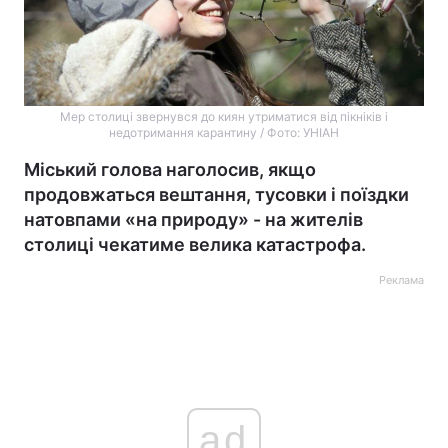
Мер столиці звернувся до киян утриматися від пікніків і
недотримання карантину / Фото: УНІАН
Міський голова наголосив, якщо
продовжаться вештання, тусовки і поїздки
натовпами «на природу» - на жителів
столиці чекатиме велика катастрофа.
Реклама
ad