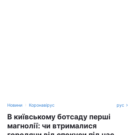
›
Новини
Коронавірус
рус
В київському ботсаду перші
магнолії: чи втрималися
городяни від спокуси під час