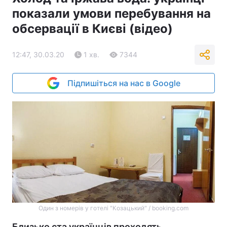
показали умови перебування на
обсервації в Києві (відео)
12:47, 30.03.20
1 хв.
7344
Підпишіться на нас в Google
Один з номерів у готелі "Козацький" / booking.com
Близько ста українців проходять